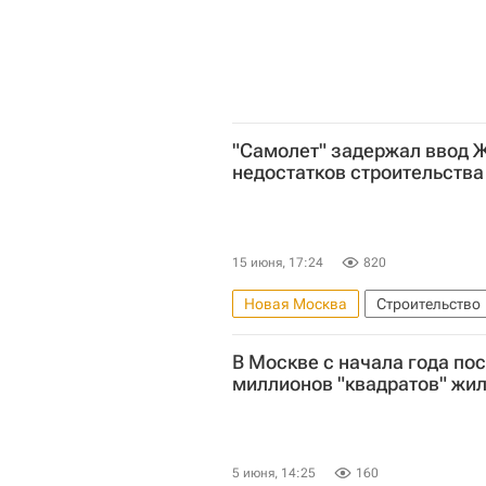
"Самолет" задержал ввод Ж
недостатков строительства
15 июня, 17:24
820
Новая Москва
Строительство
Девелоперы
Самолет (деве
В Москве с начала года по
миллионов "квадратов" жи
5 июня, 14:25
160