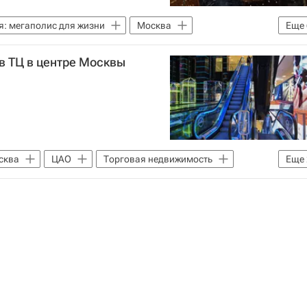
я: мегаполис для жизни
Москва
Еще
Газпром
ЖКХ
 в ТЦ в центре Москвы
Москвы
Городское хозяйство Москвы
сква
ЦАО
Торговая недвижимость
Еще