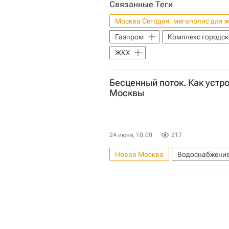
Связанные Теги
Москва Сегодня: мегаполис для 
Газпром
Комплекс городск
ЖКХ
Бесценный поток. Как устр
Москвы
24 июня, 10:00
217
Новая Москва
Водоснабжени
Москва Сегодня: мегаполис для 
Комплекс городского хозяйства 
Город: детали – РИА Недвижимост