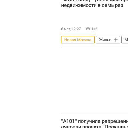
недвижимости в семь раз
6 мая, 12:27
146
Новая Москва
Жилье
М
Строительство
Девелопер
"А101" получила разрешени
очереди проекта "Прокшин