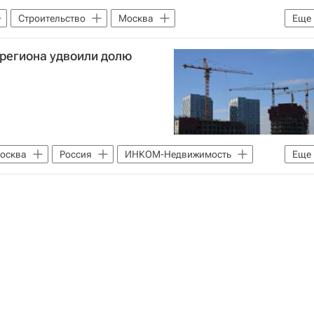
Строительство
Москва
Еще
о Москвы)
региона удвоили долю
осква
Россия
ИНКОМ-Недвижимость
Еще