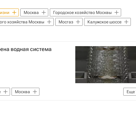
жизни
Москва
Городское хозяйство Москвы
ого хозяйства Москвы
Мосгаз
Калужское шоссе
оена водная система
е
Москва
Еще
жизни
ЖКХ
Москвы
Городское хозяйство Москвы
ь
Мосводоканал
Федеральная служба по надзору в сфере защиты прав потребителей и благополучия человека (Роспотребнадзор)