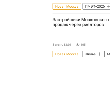
Новая Москва
ПМЭФ-2026
Владимир Ефимов (Правительств
Застройщики Московского 
продаж через риелторов
3 июня, 13:01
105
Новая Москва
Жилье
М
Риелторы