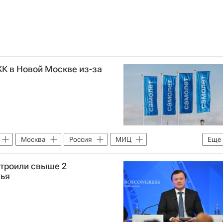
К в Новой Москве из-за
Москва
Россия
МИЦ
Еще
лопер)
Жилье
строили свыше 2
лья