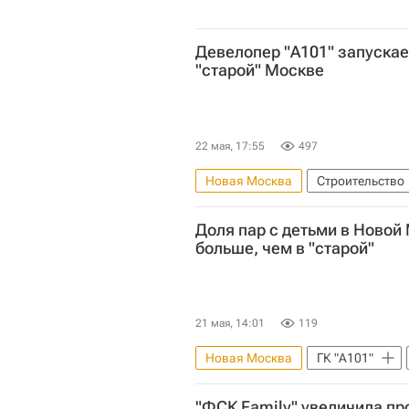
Девелопер "А101" запускае
"старой" Москве
22 мая, 17:55
497
Новая Москва
Строительство
Жилье
Доля пар с детьми в Новой
больше, чем в "старой"
21 мая, 14:01
119
Новая Москва
ГК "А101"
"ФСК Family" увеличила п