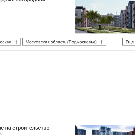
осква
Московская область (Подмосковье)
Еще
ы
ФСК (девелопер)
е на строительство
о"