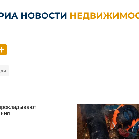
сти
 прокладывают
ения