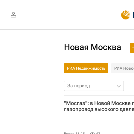
Новая Москва
РИА Недвижимость
РИА Ново
За период
"Мосгаз": в Новой Москве
газопровод высокого давл
Вчера, 13:18
42