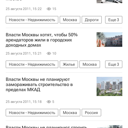
25 августа 2011, 15:22
15
Новости - Недвижимость
Москва
Дороги
Еще
3
Транспорт
Инфраструктура
Россия
Власти Москвы хотят, чтобы 50%
арендаторов жили в городских
доходных домах
25 августа 2011, 15:21
10
Новости - Недвижимость
Жилье
Москва
Еще
3
Аренда
Власти Москвы не планируют
Развитие рынка арендного жилья и доходные дома
замораживать строительство в
пределах МКАД
Россия
25 августа 2011, 15:18
5
Новости - Недвижимость
Москва
Россия
Власти Москвы не планируют строить