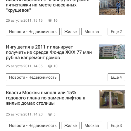
пятиэтажки на месте снесенных
"хрущевок"
25 августа 2011, 15:15
16
Новости - Недвижимость
Жилье
Москва
Еще
2
Расселение пятиэтажек в Москве
Россия
Ингушетия в 2011 г планирует
получить из средсв Фонда ЖКХ 77 млн
руб на капремонт домов
25 августа 2011, 14:35
10
Новости - Недвижимость
Еще
4
Республика Ингушетия
Фонд ЖКХ
Жилье
Власти Москвы выполнили 15%
Россия
годового плана по замене лифтов в
жилых домах столицы
25 августа 2011, 14:20
5
Новости - Недвижимость
Жилье
Москва
Еще
3