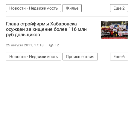
Новости - Недвижимость
Жилье
Еще
2
Краснодарский край
Россия
Глава стройфирмы Хабаровска
осужден за хищение более 116 млн
руб дольщиков
25 августа 2011, 17:18
12
Новости - Недвижимость
Происшествия
Еще
6
Суды
Дольщики
Хабаровск
Обманутые дольщики в России
Жилье
Россия