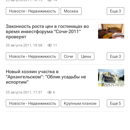
25 августа 2011, 18:13
14
Новости - Недвижимость
Москва
Еще
3
Парковка
Инфраструктура
Россия
Законность роста цен в гостиницах во
время инвестфорума "Сочи-2011"
проверят
25 августа 2011, 18:08
11
Новости - Недвижимость
Сочи
Цены
Еще
3
Гостиницы
Коммерческая недвижимость
Новый хозяин участка в
Россия
"Архангельском": "Облик усадьбы не
испортим"
25 августа 2011, 17:57
6
Новости - Недвижимость
Крупным планом
Еще
5
Аналитика – РИА Недвижимость
Происшествия
Суды