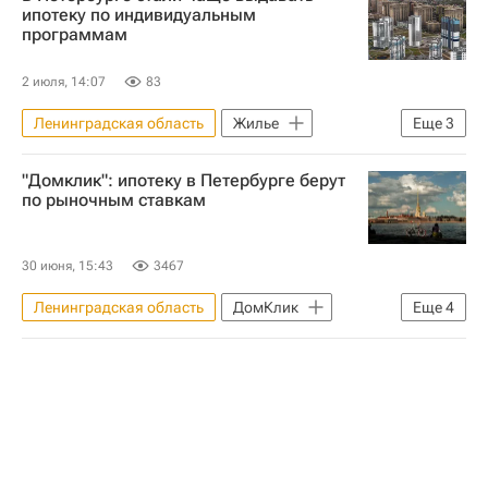
Setl Group
Строительство
ипотеку по индивидуальным
программам
Инвестиции
2 июля, 14:07
83
Ленинградская область
Жилье
Еще
3
Санкт-Петербург
Москва
"Домклик": ипотеку в Петербурге берут
Setl Group
по рыночным ставкам
30 июня, 15:43
3467
Ленинградская область
ДомКлик
Еще
4
Жилье
Сбербанк России
Санкт-Петербург
Россия