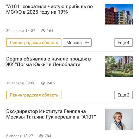
"А101" сократила чистую прибыль по
Московская биржа
Строительство
МСФО в 2025 году на 19%
Девелоперы
Жилье
30 апреля, 14:37
164
Ленинградская область
Москва
Еще
4
Новая Москва
ГК "А101"
Dogma объявила о начале продаж в
Строительство
Девелоперы
ЖК "Догма Юкки" в Ленобласти
16 апреля, 09:00
2409
Ленинградская область
Еще
2
Всеволожский район
Жилье
Экс-директор Института Генплана
Москвы Татьяна Гук перешла в "А101"
8 апреля, 13:27
784