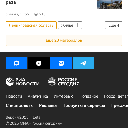
раза
5 марта, 17:56
215
Ленинградская область
Жилье
Еще
4
Россия
Москва
Еще
20
материалов
Марат Хуснуллин
Строительство
Новости
Аналитика
Интервью
Полезное
Город: дета
Спецпроекты
Реклама
Продукты и сервисы
Пресс-ц
Версия 2023.1 Beta
© 2026 МИА «Россия сегодня»