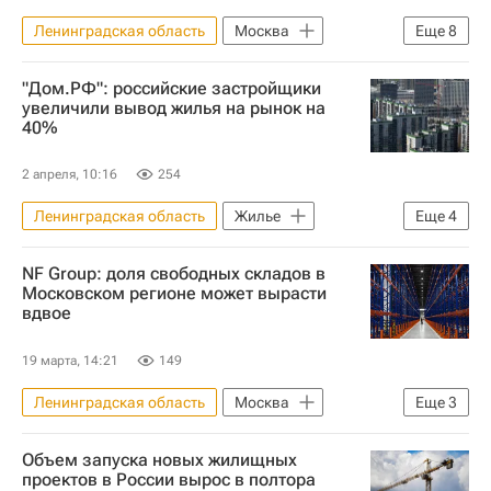
Ленинградская область
Москва
Еще
8
Новая Москва
Татьяна Гук
"Дом.РФ": российские застройщики
Юлиана Княжевская
увеличили вывод жилья на рынок на
40%
Владимир Ефимов (Правительство Москвы)
Москомархитектура
2 апреля, 10:16
254
Отставки и назначения - Новости
Ленинградская область
Жилье
Еще
4
ГК "А101"
Девелоперы
Москва
NF Group: доля свободных складов в
Московская область (Подмосковье)
Московском регионе может вырасти
вдвое
"Дом.РФ"
Новостройки
19 марта, 14:21
149
Ленинградская область
Москва
Еще
3
Санкт-Петербург
Склады
Объем запуска новых жилищных
Коммерческая недвижимость
проектов в России вырос в полтора