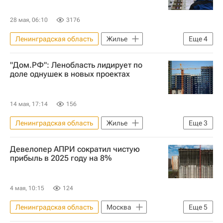
28 мая, 06:10
3176
Ленинградская область
Жилье
Еще
4
Россия
Москва
Регионы
"Дом.РФ": Ленобласть лидирует по
Строительство
доле однушек в новых проектах
14 мая, 17:14
156
Ленинградская область
Жилье
Еще
3
Москва
Санкт-Петербург
Девелопер АПРИ сократил чистую
"Дом.РФ"
прибыль в 2025 году на 8%
4 мая, 10:15
124
Ленинградская область
Москва
Еще
5
Челябинская область