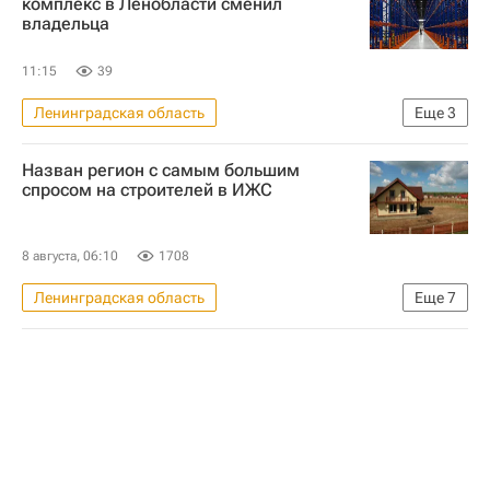
комплекс в Ленобласти сменил
владельца
11:15
39
Ленинградская область
Еще
3
Коммерческая недвижимость
Назван регион с самым большим
Строительство
Всеволожский район
спросом на строителей в ИЖС
8 августа, 06:10
1708
Ленинградская область
Еще
7
Загородная недвижимость
Строительство
Жилье
Сахалинская область
Москва
Авито
Строители