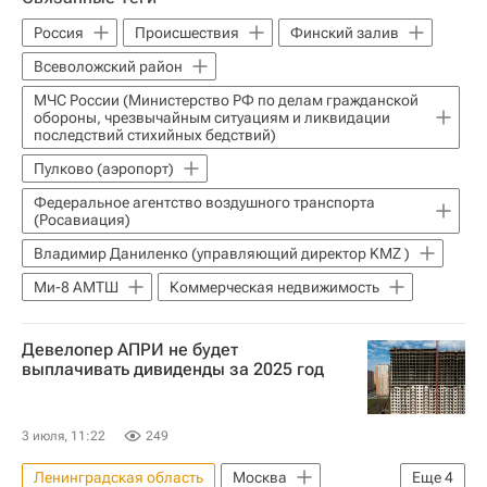
Московская биржа
Строительство
Россия
Происшествия
Финский залив
Жилье
Девелоперы
Всеволожский район
МЧС России (Министерство РФ по делам гражданской
обороны, чрезвычайным ситуациям и ликвидации
последствий стихийных бедствий)
Пулково (аэропорт)
Федеральное агентство воздушного транспорта
(Росавиация)
Владимир Даниленко (управляющий директор KMZ )
Ми-8 АМТШ
Коммерческая недвижимость
Девелопер АПРИ не будет
выплачивать дивиденды за 2025 год
3 июля, 11:22
249
Ленинградская область
Москва
Еще
4