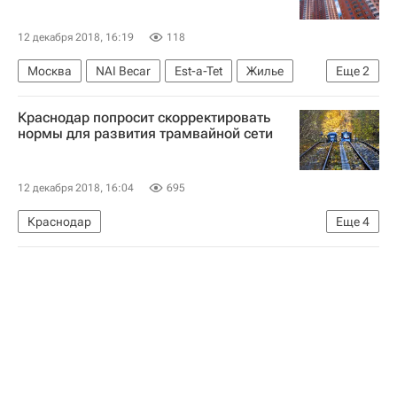
12 декабря 2018, 16:19
118
Москва
NAI Becar
Est-a-Tet
Жилье
Еще
2
Сити - XXI век
Россия
Краснодар попросит скорректировать
нормы для развития трамвайной сети
12 декабря 2018, 16:04
695
Краснодар
Еще
4
Министерство транспорта РФ (Минтранс России)
Новости - Недвижимость
Министерство строительства и жилищно-коммунального хозяйства РФ (Минстрой России)
Россия