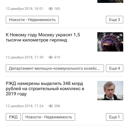
12 декабря 2018, 18:01
165
Новости - Недвижимость
Еще
3
Московская область (Подмосковье)
К Новому году Москву украсят 1,5
Градостроительство
Мособлдума
тысячи километров гирлянд
12 декабря 2018, 17:39
419
Департамент жилищно-коммунального хозяйства и благоустройства г. Москвы
Еще
4
Гасан Гасангаджиев
РЖД намерены выделить 348 млрд
Новости - Недвижимость
рублей на строительный комплекс в
2019 году
Городское хозяйство Москвы
Комплекс городского хозяйства Москвы
12 декабря 2018, 17:24
206
РЖД
Новости - Недвижимость
Еще
1
Строительство