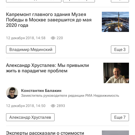
Мосгорнаследие
Реставрация
Капремонт главного здания Музея
Победы в Москве завершится до мая
2020 года
12 декабря 2018, 14:58
220
Владимир Мединский
Еще
3
Новости - Недвижимость
Музей Победы
Александр Хрусталев: Мы привыкли
Министерство культуры Российской Федерации (Минкультуры России)
жить в парадигме проблем
Константин Балакин
Заместитель руководителя редакции РИА Недвижимость
12 декабря 2018, 14:50
2893
Александр Хрусталев
Еще
7
Интервью – РИА Недвижимость
Эксперты рассказали о стоимости