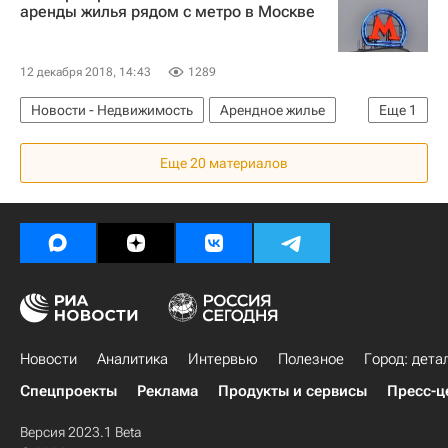
Строительство
Эскроу-счета
НДВ-Групп
аренды жилья рядом с метро в Москве
Девелоперы
Риелторы
прогнозы
12 декабря 2018, 14:43
1289
Новости - Недвижимость
Арендное жилье
Еще
1
Domofond.ru
Еще 20 материалов
Новости
Аналитика
Интервью
Полезное
Город: дета
Спецпроекты
Реклама
Продукты и сервисы
Пресс-ц
Версия 2023.1 Beta