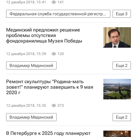
12 декабря 2018, 15:41
141
Федеральная служба государственной регистрации, кадастра и картографии (Росреестр)
Еще
3
Новости - Недвижимость
Продажа
Мединский предложил решение
Новостройки
проблемы отсутствия
фондохранилища Музея Победы
12 декабря 2018, 15:39
120
Владимир Мединский
Еще
2
Новости - Недвижимость
Музей Победы
Ремонт скульптуры "Родина-мать
зовет!" планируют завершить к 9 мая
2020 г
12 декабря 2018, 15:35
373
Владимир Мединский
Еще
2
Новости - Недвижимость
В Петербурге к 2025 году планируют
Министерство культуры Российской Федерации (Минкультуры России)