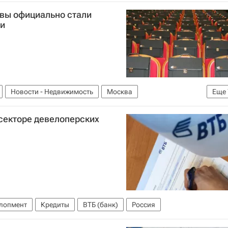
вы официально стали
и
Новости - Недвижимость
Москва
Еще
лин
Александр Кибовский
Назначения
секторе девелоперских
а
Россия
лопмент
Кредиты
ВТБ (банк)
Россия