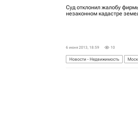
Сергей Собянин
Назначения
Суд отклонил жалобу фирмы
незаконном кадастре земе
6 июня 2013, 18:59
10
Новости - Недвижимость
Моск
Россия