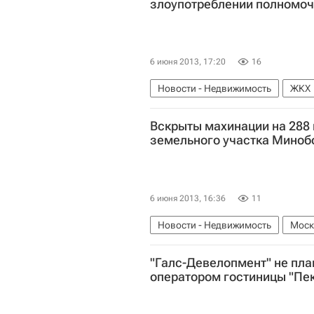
злоупотреблении полномо
6 июня 2013, 17:20
16
Новости - Недвижимость
ЖКХ
Россия
Вскрыты махинации на 288 
земельного участка Мино
6 июня 2013, 16:36
11
Новости - Недвижимость
Моск
"Галс-Девелопмент" не пла
оператором гостиницы "Пе