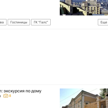
ва
Гостиницы
ГК "Галс"
Еще
Россия
: экскурсия по дому
а
8