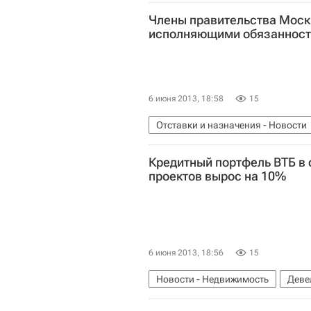
Члены правительства Моск
исполняющими обязанност
6 июня 2013, 18:58
15
Отставки и назначения - Новости
Сергей Собянин
Марат Хуснул
Кредитный портфель ВТБ в 
Чиновники
Наталья Сергунин
проектов вырос на 10%
6 июня 2013, 18:56
15
Новости - Недвижимость
Деве