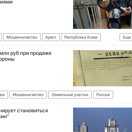
чиями
Мошенничество
Арест
Республика Коми
Еще
млн руб при продаже
бороны
ва
Мошенничество
Земельные участки
Россия
нирует становиться
кин"