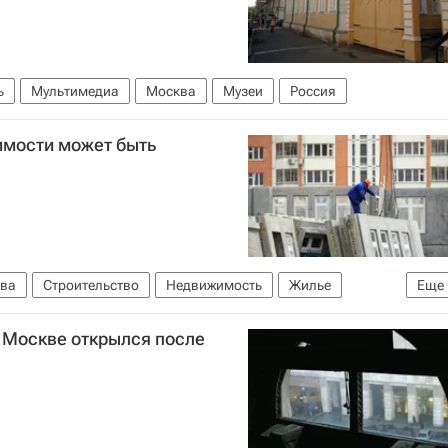
ь
Мультимедиа
Москва
Музеи
Россия
имости может быть
ва
Строительство
Недвижимость
Жилье
Еще
 Москве открылся после