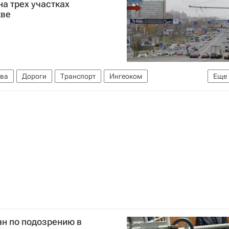
а трех участках
кве
ва
Дороги
Транспорт
Ингеоком
Еще
ан по подозрению в