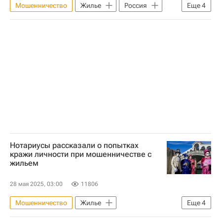
Мошенничество
Жилье
Россия
Еще
4
Министерство строительства и жилищно-коммунального хозяйства РФ (Минстрой России)
Ассоциация юристов России
Мультимедиа – РИА Недвижимость
Полезное – РИА Недвижимость
Нотариусы рассказали о попытках
кражи личности при мошенничестве с
жильем
28 мая 2025, 03:00
11806
Мошенничество
Жилье
Еще
4
Федеральная нотариальная палата: нотариусы советуют