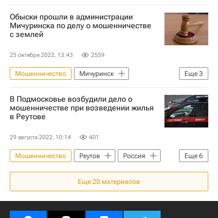
Москва Сегодня: мегаполис для жизни
Обыски прошли в администрации
Мосжилинспекция
Москва
Мичуринска по делу о мошенничестве
с землей
Городское хозяйство Москвы
Комплекс городского хозяйства Москвы
25 октября 2022, 13:43
2559
ЖКХ
Мошенничество
Мичуринск
Еще
3
Тамбовская область
Происшествия
В Подмосковье возбудили дело о
Земля
мошенничестве при возведении жилья
в Реутове
29 августа 2022, 10:14
401
Мошенничество
Реутов
Россия
Еще
6
Жилье
Криминал
Еще
20
материалов
Следственный комитет России (СК РФ)
Московская область (Подмосковье)
Обманутые дольщики в России