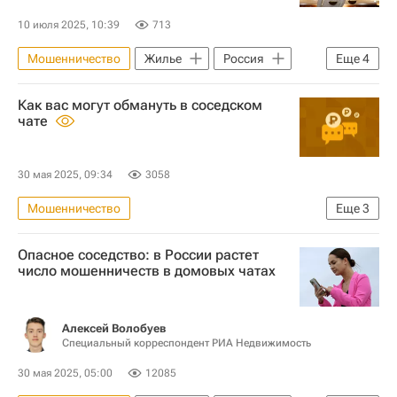
10 июля 2025, 10:39
713
Мошенничество
Жилье
Россия
Еще
4
Кемеровская область
Гурьевск
Как вас могут обмануть в соседском
Криминал
Аварийные дома
чате
30 мая 2025, 09:34
3058
Мошенничество
Еще
3
Мультимедиа – РИА Недвижимость
Опасное соседство: в России растет
Жилье
Россия
число мошенничеств в домовых чатах
Алексей Волобуев
Специальный корреспондент РИА Недвижимость
30 мая 2025, 05:00
12085