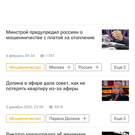
Минстрой предупредил россиян о
мошенничестве с платой за отопление
4 февраля, 09:34
1787
Мошенничество
Москва
Россия
Еще
3
Министерство строительства и жилищно-коммунального хозяйства РФ (Минстрой России)
Долина в эфире дала совет, как не
ЖКХ
Отопление
потерять квартиру из-за аферы
5 декабря 2025, 23:59
5918
Мошенничество
Лариса Долина
Еще
3
Пусть говорят
Жилье
Риелтор предупредил об эпидемии