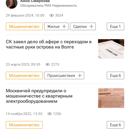
Анна Смирнова
Обозреватель РИА Недвижимость
29 февраля 2024, 10:00
3024
Мошенничество
Жилье
Сделки
Еще
1
Аналитика – РИА Недвижимость
СК завел дело об афере с переходом в
частные руки острова на Волге
23 марта 2023, 09:55
2273
Мошенничество
Происшествия
Еще
6
Россия
Энгельсский район
Москвичей предупредили о
Следственный комитет России (СК РФ)
мошенничестве с квартирным
электрооборудованием
Генеральная прокуратура РФ
Земельные участки
Криминал
14 ноября 2022, 13:03
1256
Мошенничество
Еще
6