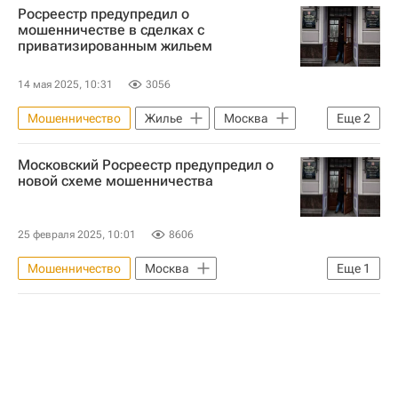
Росреестр предупредил о
Нотариусы
мошенничестве в сделках с
приватизированным жильем
Федеральная нотариальная палата
Сделки
14 мая 2025, 10:31
3056
Мошенничество
Жилье
Москва
Еще
2
Федеральная служба государственной регистрации, кадастра и картографии (Росреестр)
Московский Росреестр предупредил о
Сделки
новой схеме мошенничества
25 февраля 2025, 10:01
8606
Мошенничество
Москва
Еще
1
Федеральная служба государственной регистрации, кадастра и картографии (Росреестр)