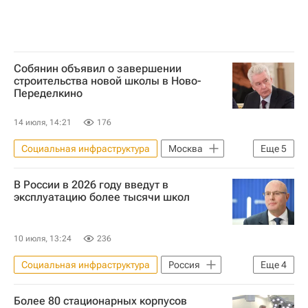
Собянин объявил о завершении
строительства новой школы в Ново-
Переделкино
14 июля, 14:21
176
Социальная инфраструктура
Москва
Еще
5
Сергей Собянин
В России в 2026 году введут в
МЧС России (Министерство РФ по делам гражданской обороны, чрезвычайным ситуациям и ликвидации последствий стихийных бедствий)
эксплуатацию более тысячи школ
Федеральная служба войск национальной гвардии РФ (Росгвардия)
Инфраструктура
Школы
10 июля, 13:24
236
Социальная инфраструктура
Россия
Еще
4
Дмитрий Чернышенко
Владимир Путин
Более 80 стационарных корпусов
Школы
Инфраструктура