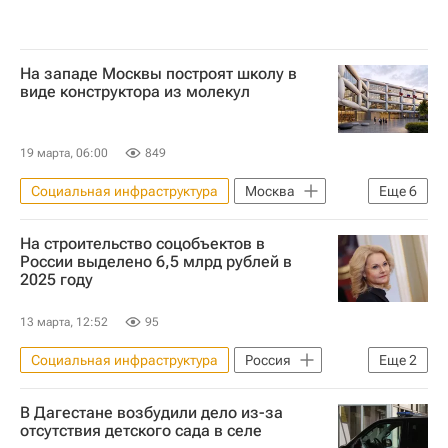
На западе Москвы построят школу в
виде конструктора из молекул
19 марта, 06:00
849
Социальная инфраструктура
Москва
Еще
6
Можайский район
Строительство
На строительство соцобъектов в
Школы
Инфраструктура
России выделено 6,5 млрд рублей в
2025 году
MR Group
Девелоперы
13 марта, 12:52
95
Социальная инфраструктура
Россия
Еще
2
Татьяна Голикова
Инфраструктура
В Дагестане возбудили дело из-за
отсутствия детского сада в селе