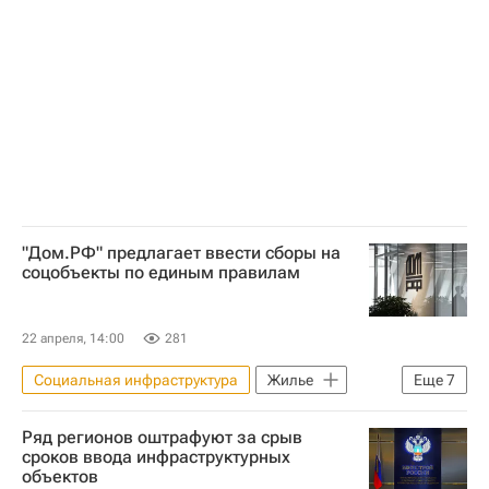
Совет Федерации РФ
"Дом.РФ"
Девелоперы
Инфраструктура
"Дом.РФ" предлагает ввести сборы на
соцобъекты по единым правилам
22 апреля, 14:00
281
Социальная инфраструктура
Жилье
Еще
7
Россия
Москва
"Дом.РФ"
Ряд регионов оштрафуют за срыв
Совет Федерации РФ
Строительство
сроков ввода инфраструктурных
объектов
Девелоперы
Инфраструктура