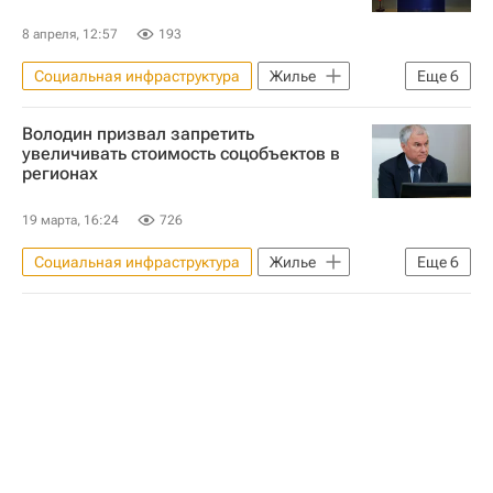
8 апреля, 12:57
193
Социальная инфраструктура
Жилье
Еще
6
Россия
Москва
Ирек Файзуллин
Володин призвал запретить
Министерство строительства и жилищно-коммунального хозяйства РФ (Минстрой России)
увеличивать стоимость соцобъектов в
регионах
Инфраструктура
Регионы
19 марта, 16:24
726
Социальная инфраструктура
Жилье
Еще
6
Россия
Вячеслав Володин
Борис Ковальчук
Госдума РФ
Инфраструктура
Строительство