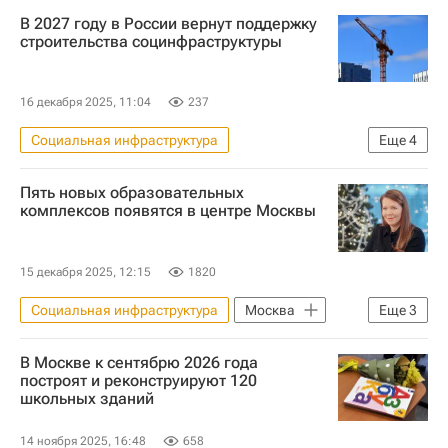
Россия
Москва
Ирек Файзуллин
В 2027 году в России вернут поддержку
Министерство строительства и жилищно-коммунального хозяйства РФ (Минстрой России)
строительства социнфраструктуры
Строительство
Инфраструктура
16 декабря 2025, 11:04
237
Социальная инфраструктура
Еще
4
Строительство
Россия
Пять новых образовательных
Министерство строительства и жилищно-коммунального хозяйства РФ (Минстрой России)
комплексов появятся в центре Москвы
Инфраструктура
15 декабря 2025, 12:15
1820
Социальная инфраструктура
Москва
Еще
3
Анастасия Ракова
Инфраструктура
В Москве к сентябрю 2026 года
Строительство
построят и реконструируют 120
школьных зданий
14 ноября 2025, 16:48
658