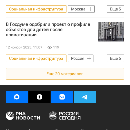
Социальная инфраструктура
Москва
Еще
5
Сергей Собянин
Школы
В Госдуме одобрили проект о профиле
Инфраструктура
Реконструкция
объектов для детей после
приватизации
Строительство
12 ноября 2025, 11:07
119
Социальная инфраструктура
Россия
Еще
6
Сергей Гаврилов
Андрей Кутепов
Еще
20
материалов
Госдума РФ
Законодательство
Инфраструктура
Приватизация