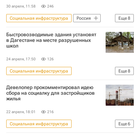
30 апреля, 11:58
246
Социальная инфраструктура
Россия
Еще
8
Казахстан
Сергей Лавров
Быстровозводимые здания установят
Ермек Кошербаев
в Дагестане на месте разрушенных
школ
Касым-Жомарт Токаев
МГИМО
Инфраструктура
Строительство
24 апреля, 17:50
126
Школы
Социальная инфраструктура
Еще
8
Республика Дагестан
Россия
Девелопер прокомментировал идею
Сергей Меликов
Владимир Путин
сбора на социалку для застройщиков
жилья
Наводнение в Дагестане
Школы
Строительство
Инфраструктура
22 апреля, 18:01
216
Социальная инфраструктура
Еще
6
Строительство
Москва