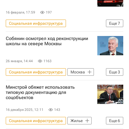
16 февраля, 17:59
197
Социальная инфраструктура
Еще
7
Республика Дагестан
Россия
Собянин осмотрел ход реконструкции
Кизилюртовский район
школы на севере Москвы
Следственный комитет России (СК РФ)
Криминал
Инфраструктура
26 января, 14:44
1163
Детские сады
Социальная инфраструктура
Москва
Еще
3
Сергей Собянин
Инфраструктура
Минстрой обяжет использовать
Школы
типовую документацию для
соцобъектов
16 декабря 2025, 12:11
143
Социальная инфраструктура
Жилье
Еще
6