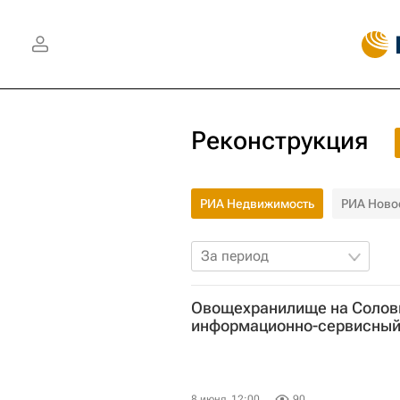
Реконструкция
РИА Недвижимость
РИА Ново
За период
Овощехранилище на Соловк
информационно-сервисный
8 июня, 12:00
90