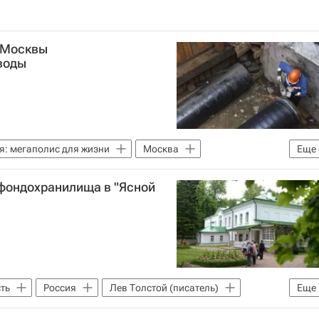
 Москвы
воды
я: мегаполис для жизни
Москва
Еще
Москвы
Городское хозяйство Москвы
фондохранилища в "Ясной
ть
Россия
Лев Толстой (писатель)
Еще