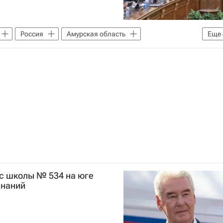
Россия
Амурская область
Еще
рство финансов РФ (Минфин России)
Дороги
с школы № 534 на юге
знаний