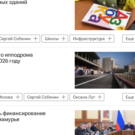
ных зданий
Сергей Собянин
Школы
Инфраструктура
Еще
Строительство
го ипподрома
026 году
Москва
Сергей Собянин
Оксана Лут
Еще
ь финансирование
иамурье