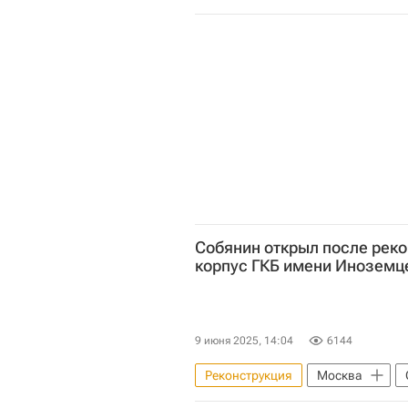
Европа
Сергей Собянин
Собянин открыл после рек
корпус ГКБ имени Иноземц
9 июня 2025, 14:04
6144
Реконструкция
Москва