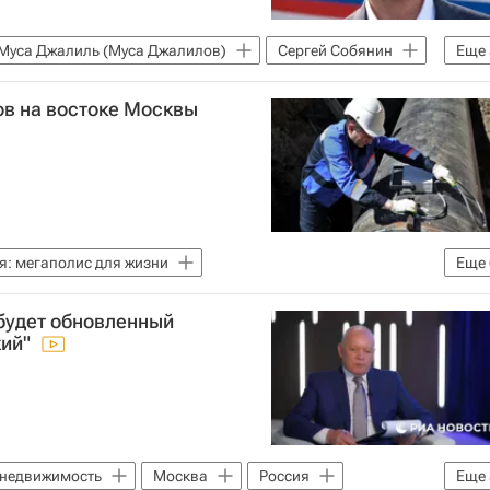
Муса Джалиль (Муса Джалилов)
Сергей Собянин
Еще
Социальная инфраструктура
ов на востоке Москвы
я: мегаполис для жизни
Еще
уг (Москва)
Москва
Мосгаз
будет обновленный
Комплекс городского хозяйства Москвы
ЖКХ
кий"
 недвижимость
Москва
Россия
Еще