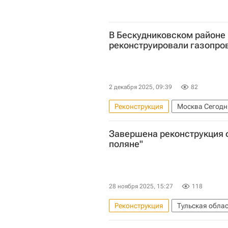
В Бескудниковском районе
реконструировали газопро
2 декабря 2025, 09:39
82
Реконструкция
Москва Сегодн
Комплекс городского хозяйства 
Завершена реконструкция 
Мосгаз
ЖКХ
поляне"
28 ноября 2025, 15:27
118
Реконструкция
Тульская облас
Марат Хуснуллин