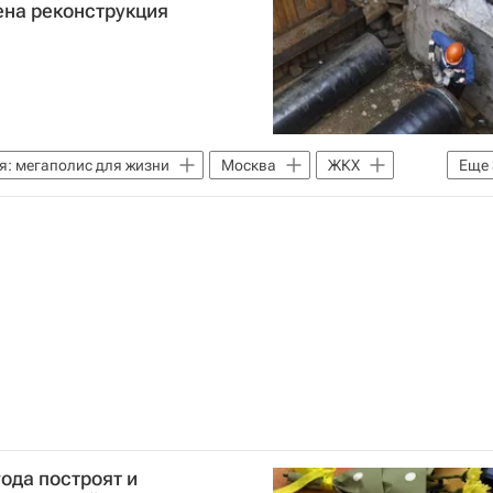
на реконструкция
я: мегаполис для жизни
Москва
ЖКХ
Еще
Москвы
Городское хозяйство Москвы
ода построят и