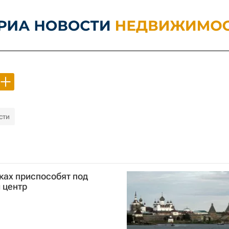
сти
ах приспособят под
 центр