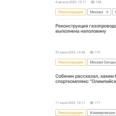
4 августа 2025, 15:17
748
Реконструкция
Москва
Школы
Инфраструктура
Реконструкция газопровод
выполнена наполовину
22 июля 2025, 14:46
110
Реконструкция
Москва Сегодн
Восточный административный окр
Собянин рассказал, каким 
Городское хозяйство Москвы
спорткомплекс "Олимпийс
11 июля 2025, 10:11
717
Реконструкция
Коммерческая