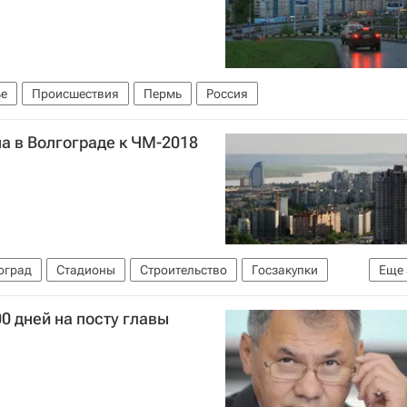
е
Происшествия
Пермь
Россия
а в Волгограде к ЧМ-2018
оград
Стадионы
Строительство
Госзакупки
Еще
труктура
Россия
0 дней на посту главы