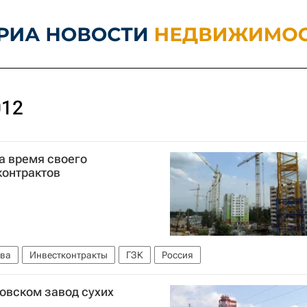
012
а время своего
контрактов
ва
Инвестконтракты
ГЗК
Россия
новском завод сухих