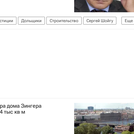
стиции
Дольщики
Строительство
Сергей Шойгу
Еще
я область (Подмосковье)
Россия
ра дома Зингера
4 тыс кв м