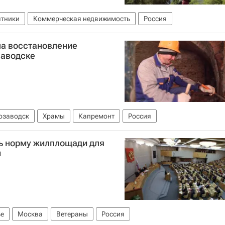
тники
Коммерческая недвижимость
Россия
на восстановление
заводске
озаводск
Храмы
Капремонт
Россия
ь норму жилплощади для
й
е
Москва
Ветераны
Россия