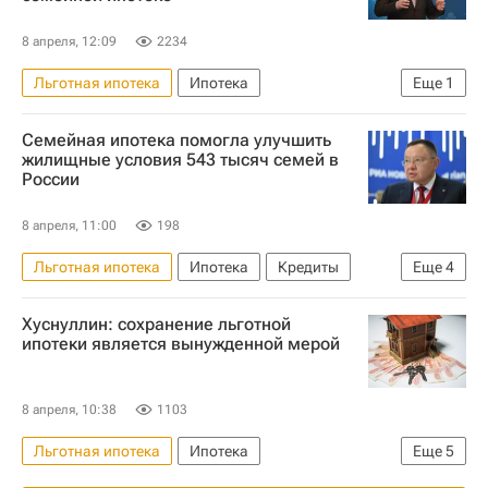
8 апреля, 12:09
2234
Льготная ипотека
Ипотека
Еще
1
Марат Хуснуллин
Семейная ипотека помогла улучшить
жилищные условия 543 тысяч семей в
России
8 апреля, 11:00
198
Льготная ипотека
Ипотека
Кредиты
Еще
4
Жилье
Россия
Ирек Файзуллин
Хуснуллин: сохранение льготной
Министерство строительства и жилищно-коммунального хозяйства РФ (Минстрой России)
ипотеки является вынужденной мерой
8 апреля, 10:38
1103
Льготная ипотека
Ипотека
Еще
5
Марат Хуснуллин
Кредиты
Жилье