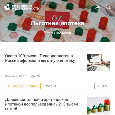
Льготная ипотека
99+ материалов
Около 100 тысяч IT-специалистов в
России оформили льготную ипотеку
30 июля, 13:13
78
Льготная ипотека
Россия
Еще
5
Московская область (Подмосковье)
Дальневосточной и арктической
Свердловская область
Сколково
Ипотека
ипотекой воспользовались 213 тысяч
семей
Жилье