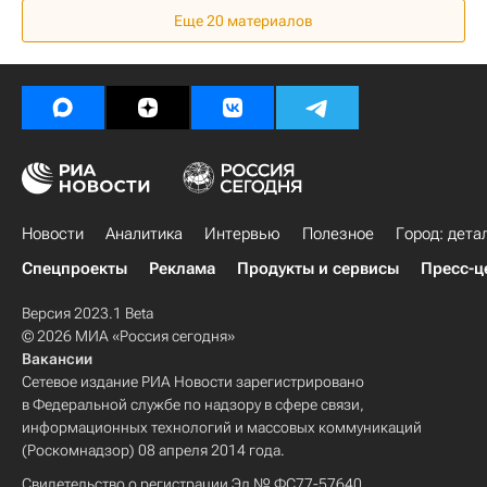
Еще 20 материалов
Россия
Министерство строительства и жилищно-коммунального хозяйства РФ (Минстрой России)
Новости
Аналитика
Интервью
Полезное
Город: дета
Спецпроекты
Реклама
Продукты и сервисы
Пресс-ц
Версия 2023.1 Beta
© 2026 МИА «Россия сегодня»
Вакансии
Сетевое издание РИА Новости зарегистрировано
в Федеральной службе по надзору в сфере связи,
информационных технологий и массовых коммуникаций
(Роскомнадзор) 08 апреля 2014 года.
Свидетельство о регистрации Эл № ФС77-57640