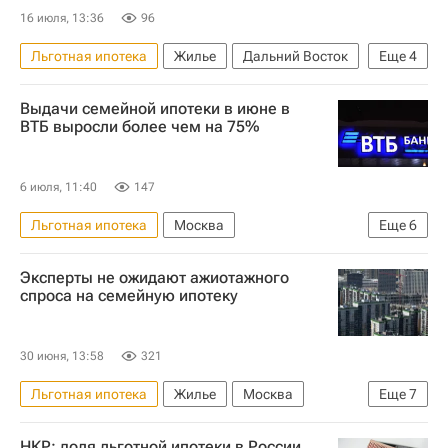
16 июля, 13:36
96
Льготная ипотека
Жилье
Дальний Восток
Еще
4
Арктика
Россия
Владимир Путин
Выдачи семейной ипотеки в июне в
Ипотека
ВТБ выросли более чем на 75%
6 июля, 11:40
147
Льготная ипотека
Москва
Еще
6
Санкт-Петербург
Эксперты не ожидают ажиотажного
Республика Татарстан (Татарстан)
спроса на семейную ипотеку
Марат Хуснуллин
Министерство финансов РФ (Минфин России)
30 июня, 13:58
321
Ипотека
Кредиты
Льготная ипотека
Жилье
Москва
Еще
7
Россия
Марат Хуснуллин
НКР: доля льготной ипотеки в России