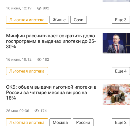
16 июня, 12:19
892
Льготная ипотека
Жилье
Сочи
Еще
3
Михаил Гольдберг
"Дом.РФ"
Ипотека
Минфин рассчитывает сократить долю
госпрограмм в выдачах ипотеки до 25-
30%
16 июня, 10:12
182
Льготная ипотека
Еще
4
Министерство финансов РФ (Минфин России)
ОКБ: объем выдачи льготной ипотеки в
Ипотека
Жилье
Кредиты
России за четыре месяца вырос на
18%
26 мая, 09:36
174
Льготная ипотека
Москва
Россия
Еще
2
Московская область (Подмосковье)