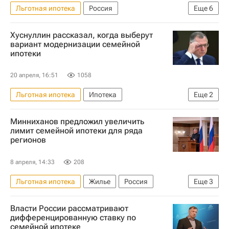
Льготная ипотека
Россия
Еще
6
Министерство финансов РФ (Минфин России)
Хуснуллин рассказал, когда выберут
Центральный Банк РФ (ЦБ РФ)
Ипотека
вариант модернизации семейной
ипотеки
Жилье
Кредиты
Банки
20 апреля, 16:51
1058
Льготная ипотека
Ипотека
Еще
2
Марат Хуснуллин
Жилье
Минниханов предложил увеличить
лимит семейной ипотеки для ряда
регионов
8 апреля, 14:33
208
Льготная ипотека
Жилье
Россия
Еще
3
Рустам Минниханов
Цены
Ипотека
Власти России рассматривают
дифференцированную ставку по
семейной ипотеке