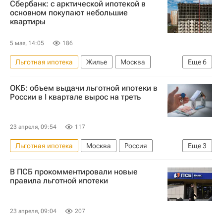
Сбербанк: с арктической ипотекой в
Объединенное кредитное бюро (ОКБ)
основном покупают небольшие
квартиры
5 мая, 14:05
186
Льготная ипотека
Жилье
Москва
Еще
6
Ненецкий автономный округ
ОКБ: объем выдачи льготной ипотеки в
Республика Коми
Сбербанк России
России в I квартале вырос на треть
ДомКлик
Сбер
Ипотека
23 апреля, 09:54
117
Льготная ипотека
Москва
Россия
Еще
3
Московская область (Подмосковье)
В ПСБ прокомментировали новые
Объединенное кредитное бюро (ОКБ)
правила льготной ипотеки
Ипотека
23 апреля, 09:04
207