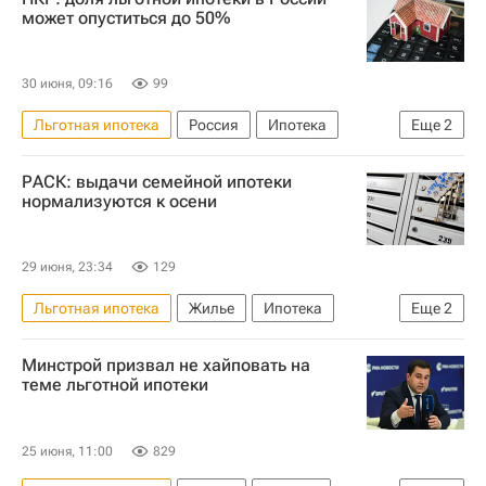
Министерство финансов РФ (Минфин России)
может опуститься до 50%
ЦИАН
ГК "А101"
Ипотека
Риелторы
30 июня, 09:16
99
Льготная ипотека
Россия
Ипотека
Еще
2
Кредиты
Жилье
РАСК: выдачи семейной ипотеки
нормализуются к осени
29 июня, 23:34
129
Льготная ипотека
Жилье
Ипотека
Еще
2
Новостройки
Минстрой призвал не хайповать на
Рейтинговое агентство строительного комплекса (РАСК)
теме льготной ипотеки
25 июня, 11:00
829