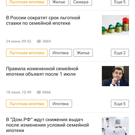
Льготная ипотека
Жилье
Самара
Еще
5
Россия
Никита Стасишин
В России сократят срок льготной
Министерство строительства и жилищно-коммунального хозяйства РФ (Минстрой России)
ставки по семейной ипотеке
Ипотека
Кредиты
24 июня, 09:52
3669
Льготная ипотека
Ипотека
Жилье
Еще
2
Россия
Кредиты
Правила измененной семейной
ипотеки объявят после 1 июля
18 июня, 10:49
6666
Льготная ипотека
Ипотека
Еще
5
Министерство строительства и жилищно-коммунального хозяйства РФ (Минстрой России)
В "Дом.РФ" ждут снижения выдач
Жилье
Сочи
Россия
Никита Стасишин
после изменения условий семейной
ипотеки