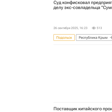
Суд конфисковал предприя
Капремонт
делу экс-совладельца "Су
26 сентября 2025, 16:23
513
Подольск
Республика Крым
Московский городской суд
Поставщик китайского про