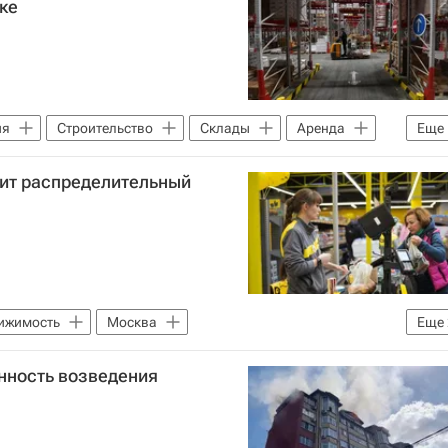
ке
ия
Строительство
Склады
Аренда
Еще
оит распределительный
ижимость
Москва
Еще
е)
Главгосстройнадзор
нность возведения