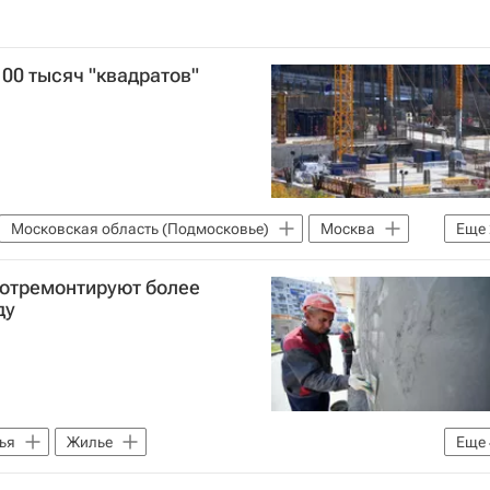
100 тысяч "квадратов"
Московская область (Подмосковье)
Москва
Еще
вижимость
 отремонтируют более
ду
ья
Жилье
Еще
е)
Пушкин
Андрей Воробьев