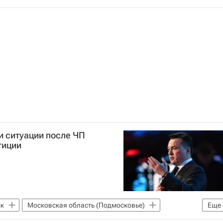
Министерство строительства и жилищно-коммунального хозяйства РФ (Минстрой России)
и ситуации после ЧП
тиции
к
Московская область (Подмосковье)
Еще
нный комитет России (СК РФ)
Происшествия