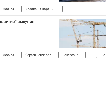
Москва
Владимир Воронин
азвитие" выкупил
Москва
Сергей Гончаров
Ренессанс
Еще
е)
Долгострой
Воронеж