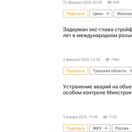
22 февраля 2024, 03:00
849
Подольск
Цены
Москов
Щелково
Вторичное жилье
Задержан экс-глава строй
лет в международном розы
2 февраля 2024, 13:29
1966
Подольск
Тульская область
Ольга Врадий
Следственны
Устранение аварий на объе
особом контроле Минстроя
9 января 2024, 19:06
1102
Подольск
ЖКХ
Россия