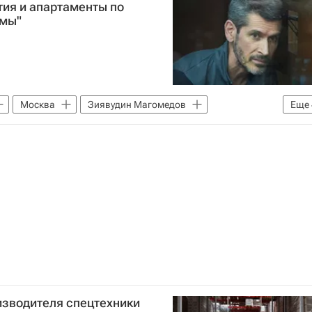
тия и апартаменты по
ммы"
Москва
Зиявудин Магомедов
Еще
Сумма
Forbes
Криминал
изводителя спецтехники