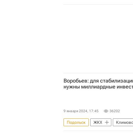
Авария
Воробьев: для стабилизаци
нужны миллиардные инвес
9 января 2024, 17:45
36202
Подольск
ЖКХ
Климовс
Андрей Воробьев
Следстве