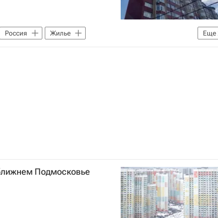
Россия
Жилье
Еще
МЧС России (Министерство РФ по делам гражданской обороны, чрезвычайным ситуациям и ликвидации последствий стихийных бедствий)
е)
 ближнем Подмосковье