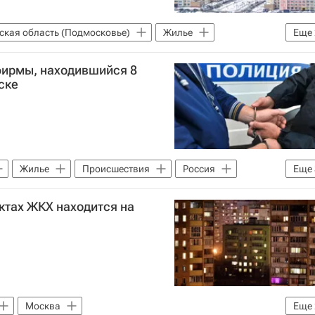
ская область (Подмосковье)
Жилье
Еще
фирмы, находившийся 8
ске
Жилье
Происшествия
Россия
Еще
й комитет России (СК РФ)
Криминал
ктах ЖКХ находится на
Москва
Еще