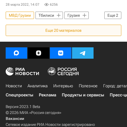
28 марта 2022, 14:07
6256
МВД Грузии
Тбилиси
Грузия
Еще
2
Жилье
Аренда
Еще
20
материалов
Новости
Аналитика
Интервью
Полезное
Город: дета
Спецпроекты
Реклама
Продукты и сервисы
Пресс-ц
Версия 2023.1 Beta
© 2026 МИА «Россия сегодня»
Вакансии
Сетевое издание РИА Новости зарегистрировано