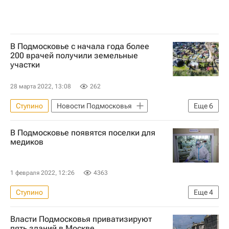
В Подмосковье с начала года более
200 врачей получили земельные
участки
28 марта 2022, 13:08
262
Ступино
Новости Подмосковья
Еще
6
Жилье
Светлана Стригункова
В Подмосковье появятся поселки для
Московская область (Подмосковье)
медиков
Домодедово (аэропорт)
Земельные участки
1 февраля 2022, 12:26
4363
Загородная недвижимость
Ступино
Еще
4
Московская область (Подмосковье)
Власти Подмосковья приватизируют
Новости Подмосковья
пять зданий в Москве