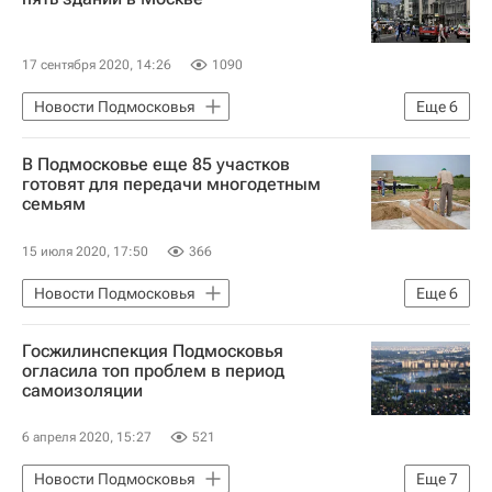
Домодедово (аэропорт)
Жилье
17 сентября 2020, 14:26
1090
Новости Подмосковья
Еще
6
Московская область (Подмосковье)
В Подмосковье еще 85 участков
Москва
Московская областная дума
готовят для передачи многодетным
семьям
Красногорск
Коммерческая недвижимость
15 июля 2020, 17:50
366
Приватизация
Новости Подмосковья
Еще
6
Московская область (Подмосковье)
Госжилинспекция Подмосковья
Красноармейск
Орехово-Зуево
огласила топ проблем в период
самоизоляции
Земельные участки
Многодетные семьи
6 апреля 2020, 15:27
521
Обеспечение земельными участками многодетных семей
Новости Подмосковья
Еще
7