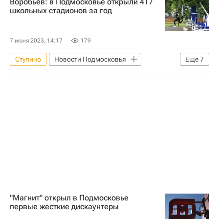
Воробьев: в Подмосковье открыли 417
Андрей Воробьев
ПМЭФ 2023
школьных стадионов за год
Завод
Строительство
7 июня 2023, 14:17
179
Ступино
Новости Подмосковья
Еще
7
Московская область (Подмосковье)
Андрей Воробьев
Спортивные объекты
Инфраструктура
Социальная инфраструктура
Чехов
Строительство
"Магнит" открыл в Подмосковье
первые жесткие дискаунтеры