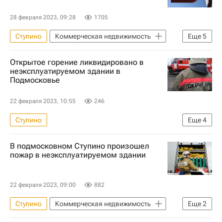
28 февраля 2023, 09:28
1705
Ступино
Коммерческая недвижимость
Еще
5
Московская область (Подмосковье)
Открытое горение ликвидировано в
Электросталь
Торговая недвижимость
неэксплуатируемом здании в
Подмосковье
Ритейл
Магнит (компания-ритейлер)
22 февраля 2023, 10:55
246
Ступино
Еще
4
Московская область (Подмосковье)
В подмосковном Ступино произошел
Происшествия
Россия
пожар в неэксплуатируемом здании
МЧС России (Министерство РФ по делам гражданской обороны, чрезвычайным ситуациям и ликвидации последствий стихийных бедствий)
22 февраля 2023, 09:00
882
Ступино
Коммерческая недвижимость
Еще
2
Происшествия