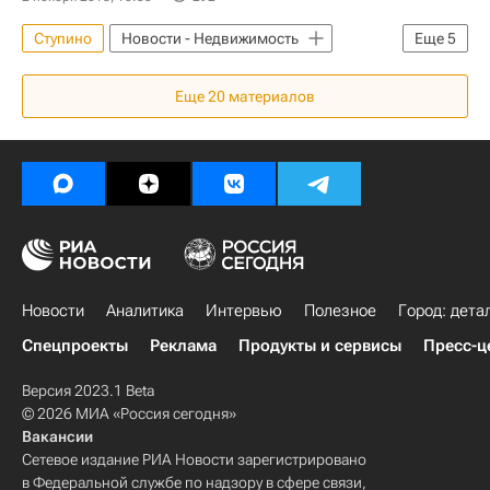
Аварийные дома
Ступино
Новости - Недвижимость
Еще
5
Московская область (Подмосковье)
Еще
20
материалов
Kimberly-Clark
Завод
Инвестиции
Россия
Новости
Аналитика
Интервью
Полезное
Город: дета
Спецпроекты
Реклама
Продукты и сервисы
Пресс-ц
Версия 2023.1 Beta
© 2026 МИА «Россия сегодня»
Вакансии
Сетевое издание РИА Новости зарегистрировано
в Федеральной службе по надзору в сфере связи,