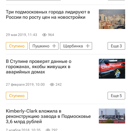
Московская область (Подмосковье)
Три подмосковных города лидируют в
Орехово-Зуево
Госжилинспекция
России по росту цен на новостройки
Жилье
ЖКХ
Коронавирус COVID-19
29 мая 2019, 11:43
964
Коронавирус в России
Ступино
Пушкино
Щербинка
Еще
3
Московская область (Подмосковье)
В Ступине проверят данные о
Жилье
Россия
горожанах, якобы живущих в
аварийных домах
27 февраля 2019, 10:00
242
Ступино
Еще
5
Московская область (Подмосковье)
Kimberly-Clark вложила в
Следственный комитет России (СК РФ)
реконструкцию завода в Подмосковье
3,6 млрд рублей
Новости - Недвижимость
Жилье
2 ноября 2018, 10:35
292