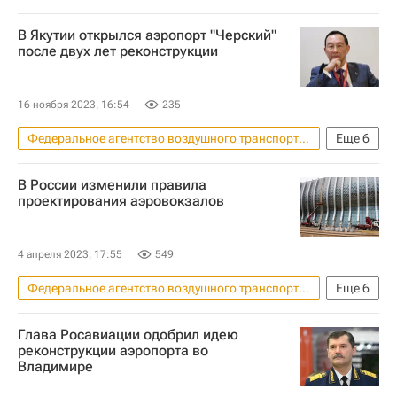
Новосибирск
Россия
В Якутии открылся аэропорт "Черский"
Горно-Алтайск
Михаил Мишустин
после двух лет реконструкции
Толмачево (аэропорт)
Инфраструктура
Строительство
16 ноября 2023, 16:54
235
Федеральное агентство воздушного транспорта (Росавиация)
Еще
6
Республика Саха (Якутия)
Якутск
В России изменили правила
Нижнеколымский район
проектирования аэровокзалов
Айсен Николаев
Россия
Воздушно-космические силы России
4 апреля 2023, 17:55
549
Федеральное агентство воздушного транспорта (Росавиация)
Еще
6
Москва
Глава Росавиации одобрил идею
Министерство строительства и жилищно-коммунального хозяйства РФ (Минстрой России)
реконструкции аэропорта во
Владимире
Главгосэкспертиза
Россия