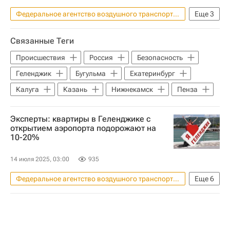
Федеральное агентство воздушного транспорта (Росавиация)
Еще
3
Геленджик
Юг
Россия
Связанные Теги
Происшествия
Россия
Безопасность
Геленджик
Бугульма
Екатеринбург
Калуга
Казань
Нижнекамск
Пенза
Эксперты: квартиры в Геленджике с
открытием аэропорта подорожают на
10-20%
14 июля 2025, 03:00
935
Федеральное агентство воздушного транспорта (Росавиация)
Еще
6
Геленджик
Сочи
Аэрофлот
Жилье
Цены
Краснодарский край