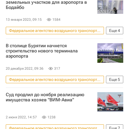
земельных участков для аэропорта в
Бодайбо
Беспилотники
Штрафы
Жилье
13 января 2023, 09:15
1584
Федеральное агентство воздушного транспорта (Росавиация)
Еще
4
Бодайбо
Иркутская область
В столице Бурятии начнется
Строительство
Инфраструктура
строительство нового терминала
аэропорта
20 декабря 2022, 09:36
317
Федеральное агентство воздушного транспорта (Росавиация)
Еще
5
Улан-Удэ
Суд продлил до ноября реализацию
Федеральное агентство по управлению государственным имуществом (Росимущество)
имущества хозяев "ВИМ-Авиа"
Аэропорты
Строительство
Инфраструктура
2 июня 2022, 14:57
1238
Федеральное агентство воздушного транспорта (Росавиация)
Еще
7