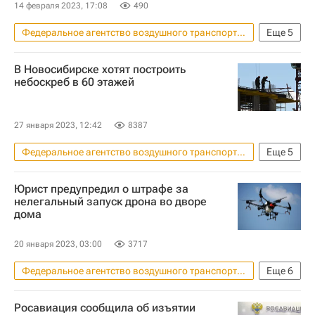
Инфраструктура
Строительство
14 февраля 2023, 17:08
490
Федеральное агентство воздушного транспорта (Росавиация)
Еще
5
Владимир
Владимирская область
В Новосибирске хотят построить
Александр Нерадько
небоскреб в 60 этажей
Александр Авдеев (дипломат)
Совет Федерации РФ
27 января 2023, 12:42
8387
Федеральное агентство воздушного транспорта (Росавиация)
Еще
5
Новосибирск
Новосибирская область
Юрист предупредил о штрафе за
Жилье
Строительство
нелегальный запуск дрона во дворе
дома
Небоскребы
20 января 2023, 03:00
3717
Федеральное агентство воздушного транспорта (Росавиация)
Еще
6
Коба Оржония
Москва
Росавиация сообщила об изъятии
Ассоциация юристов России