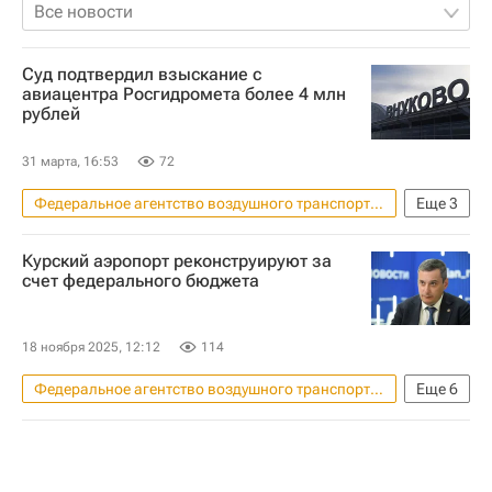
Все новости
Суд подтвердил взыскание с
авиацентра Росгидромета более 4 млн
рублей
31 марта, 16:53
72
Федеральное агентство воздушного транспорта (Росавиация)
Еще
3
Москва
Гидрометцентр
Курский аэропорт реконструируют за
Земельные участки
счет федерального бюджета
18 ноября 2025, 12:12
114
Федеральное агентство воздушного транспорта (Росавиация)
Еще
6
Россия
Курская область
Москва
Александр Хинштейн
Виталий Савельев