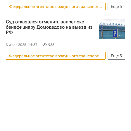
Федеральное агентство воздушного транспорта (Росавиация)
Еще
5
Аренда
Геленджик
Аэрофлот
Суд отказался отменить запрет экс-
ЦИАН
Жилье
бенефициару Домодедово на выезд из
РФ
3 июля 2025, 14:37
933
Федеральное агентство воздушного транспорта (Росавиация)
Еще
5
Россия
Московская область (Подмосковье)
Дмитрий Каменщик
Домодедово (аэропорт)
Генеральная прокуратура РФ