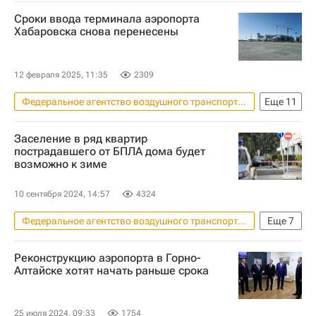
Сроки ввода терминала аэропорта
Хабаровска снова перенесены
12 февраля 2025, 11:35
2309
Федеральное агентство воздушного транспорта (Росавиация)
Еще
11
Россия
Хабаровск
Заселение в ряд квартир
Хабаровский край
Юрий Трутнев
пострадавшего от БПЛА дома будет
возможно к зиме
Константин Лазарев
Михаил Дегтярев
Федеральная служба по экологическому, технологическому и атомному надзору (Ростехнадзор)
10 сентября 2024, 14:57
4324
Росгранстрой
Инфраструктура
Федеральное агентство воздушного транспорта (Росавиация)
Еще
7
Строительство
Аэропорты
Генеральная прокуратура РФ
Жилье
Реконструкцию аэропорта в Горно-
Андрей Воробьев
Алтайске хотят начать раньше срока
Атака украинских БПЛА в Раменском
Происшествия
25 июля 2024, 09:33
1754