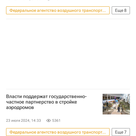
Московская область (Подмосковье)
Федеральное агентство воздушного транспорта (Росавиация)
Еще
8
Капремонт
Горно-Алтайск
Россия
Республика Алтай
Михаил Мишустин
Станислав Кузнецов
Андрей Турчак
Сбер
Реконструкция
Власти поддержат государственно-
частное партнерство в стройке
аэродромов
23 июля 2024, 14:33
5361
Федеральное агентство воздушного транспорта (Росавиация)
Еще
7