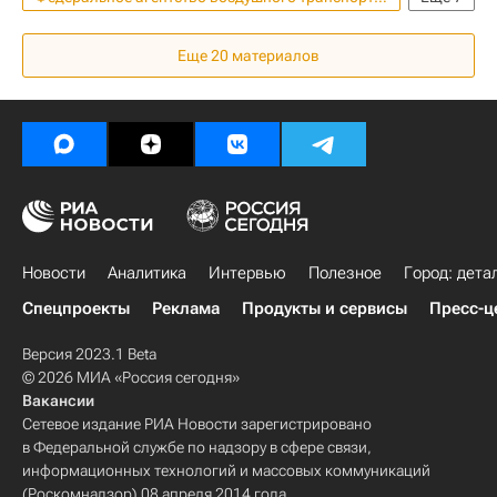
Имущество
ВИМ-Авиа
Москва
Еще
20
материалов
Происшествия
Великобритания
Россия
Татнефть
Новости
Аналитика
Интервью
Полезное
Город: дета
Спецпроекты
Реклама
Продукты и сервисы
Пресс-ц
Версия 2023.1 Beta
© 2026 МИА «Россия сегодня»
Вакансии
Сетевое издание РИА Новости зарегистрировано
в Федеральной службе по надзору в сфере связи,
информационных технологий и массовых коммуникаций
(Роскомнадзор) 08 апреля 2014 года.