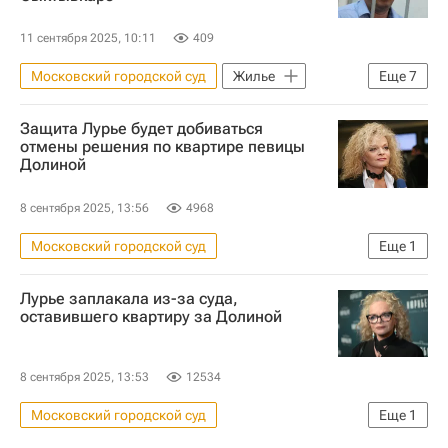
11 сентября 2025, 10:11
409
Московский городской суд
Жилье
Еще
7
Республика Коми
Москва
Защита Лурье будет добиваться
Сыктывкар
Вячеслав Гайзер
отмены решения по квартире певицы
Долиной
Владимир Путин
Следственный комитет России (СК РФ)
8 сентября 2025, 13:56
4968
Тверской областной суд
Московский городской суд
Еще
1
Лариса Долина
Лурье заплакала из-за суда,
оставившего квартиру за Долиной
8 сентября 2025, 13:53
12534
Московский городской суд
Еще
1
Лариса Долина