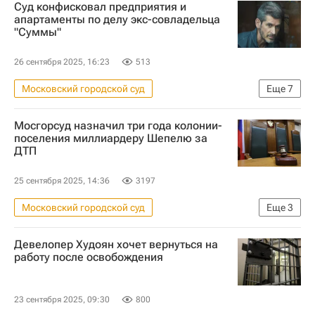
Суд конфисковал предприятия и
Криминал
Зиявудин Магомедов
апартаменты по делу экс-совладельца
"Суммы"
Объединенная зерновая компания
26 сентября 2025, 16:23
513
Московский городской суд
Еще
7
Республика Крым
Подольск
Мосгорсуд назначил три года колонии-
Москва
Зиявудин Магомедов
поселения миллиардеру Шепелю за
ДТП
Сумма
Forbes
Криминал
25 сентября 2025, 14:36
3197
Московский городской суд
Еще
3
Рублевское шоссе
Москва
Девелопер Худоян хочет вернуться на
Криминал
работу после освобождения
23 сентября 2025, 09:30
800