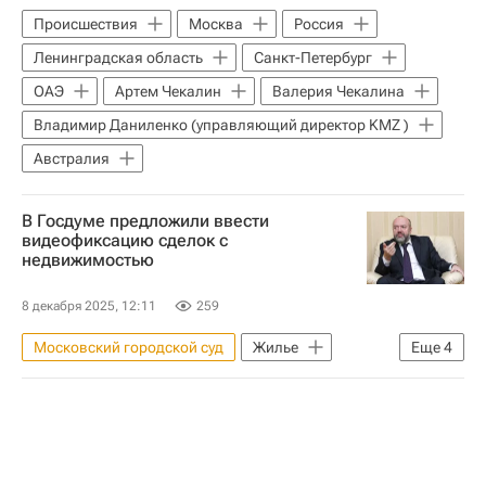
Происшествия
Москва
Россия
Сделки
Нотариусы
Россия
Ленинградская область
Санкт-Петербург
ОАЭ
Артем Чекалин
Валерия Чекалина
Владимир Даниленко (управляющий директор KMZ )
Австралия
В Госдуме предложили ввести
видеофиксацию сделок с
недвижимостью
8 декабря 2025, 12:11
259
Московский городской суд
Жилье
Еще
4
Москва
Лариса Долина
Павел Крашенинников
Госдума РФ