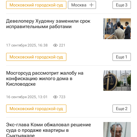
Московский городской суд
Москва
Еще
3
Альберт Худоян
Девелоперы
Девелоперу Худояну заменили срок
Криминал
исправительными работами
17 сентября 2025, 16:38
221
Московский городской суд
Еще
1
Альберт Худоян
Мосгорсуд рассмотрит жалобу на
конфискацию жилого дома в
Кисловодске
16 сентября 2025, 13:01
723
Московский городской суд
Еще
2
Ставропольский край
Кисловодск
Экс-глава Коми обжаловал решение
суда о продаже квартиры в
Сыктывкаре