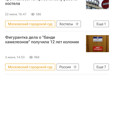
хостела
22 июня, 16:47
586
Московский городской суд
Хостелы
Еще
1
Коммерческая недвижимость
Фигурантка дела о "банде
хамелеонов" получила 12 лет колонии
3 июня, 14:53
968
Московский городской суд
Россия
Еще
7
Москва
Италия
Владислав Кузнецов
Наталья Котова
Криминал
Черные риелторы
Жилье