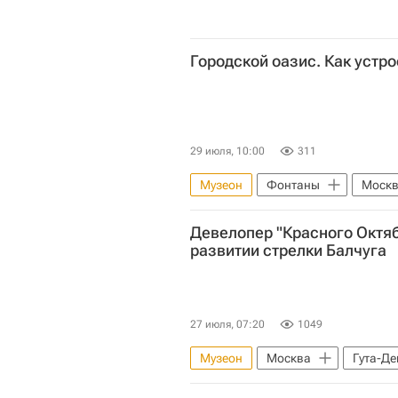
Городской оазис. Как устр
29 июля, 10:00
311
Музеон
Фонтаны
Моск
Москва Сегодня: мегаполис для 
Девелопер "Красного Октяб
Московская городская дума
развитии стрелки Балчуга
27 июля, 07:20
1049
Музеон
Москва
Гута-Д