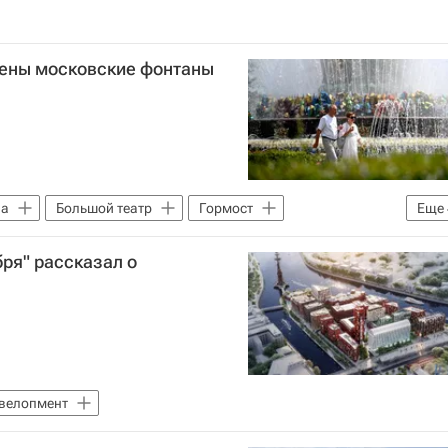
оены московские фонтаны
ва
Большой театр
Гормост
Еще
жизни
Комплекс городского хозяйства Москвы
ря" рассказал о
Город: детали – РИА Недвижимость
евелопмент