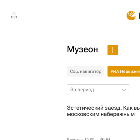
Музеон
Соц. навигатор
РИА Недвижи
За период
Эстетический заезд. Как в
московским набережным
5 августа, 10:00
54