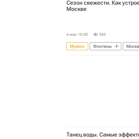
Сезон свежести. Как устро
Москве
4 мая, 10:00
585
Музеон
Фонтаны
Москв
Комплекс городского хозяйства 
Фонд ЖКХ
Москва
Г
Город: детали – РИА Недвижимост
Гормост
Большой театр
Танец воды. Самые эффек