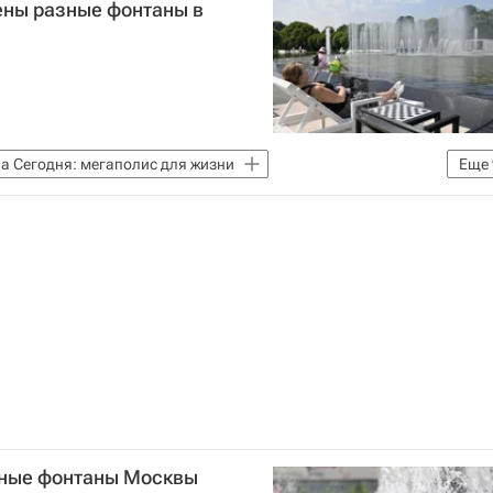
ены разные фонтаны в
а Сегодня: мегаполис для жизни
Еще
Москвы
Городское хозяйство Москвы
ородская среда
ь
Мультимедиа – РИА Недвижимость
тные фонтаны Москвы