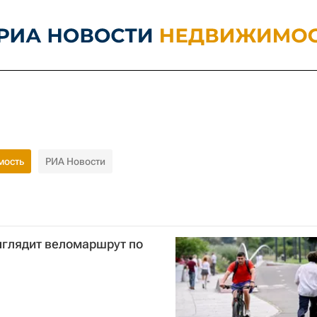
мость
РИА Новости
ыглядит веломаршрут по