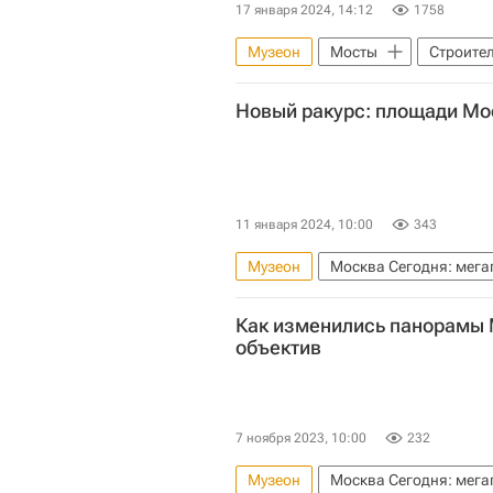
17 января 2024, 14:12
1758
Музеон
Мосты
Строите
Московская область (Подмосковь
Новый ракурс: площади Мос
Дом культуры "ГЭС-2"
Инфр
11 января 2024, 10:00
343
Музеон
Москва Сегодня: мега
Комплекс городского хозяйства 
Как изменились панорамы 
Городская среда
Москва
объектив
Политехнический музей
Бо
Аналитика – РИА Недвижимость
7 ноября 2023, 10:00
232
Музеон
Москва Сегодня: мега