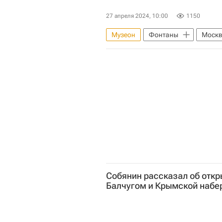
27 апреля 2024, 10:00
1150
Музеон
Фонтаны
Моск
Комплекс городского хозяйства 
Москва Сегодня: мегаполис для 
Гормост
Городская среда
Город: детали – РИА Недвижимост
Собянин рассказал об отк
Балчугом и Крымской набе