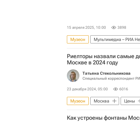
15 апреля 2025, 10:00
3898
Музеон
Мультимедиа – РИА Н
Москва Сегодня: мегаполис для 
Риелторы назвали самые д
Городское хозяйство Москвы
Москве в 2024 году
Городская среда
Гормост
Татьяна Стекольникова
Город: детали – РИА Недвижимост
Специальный корреспондент Р
23 декабря 2024, 05:00
6016
Музеон
Москва
Цены
Мультимедиа – РИА Недвижимост
Как устроены фонтаны Мо