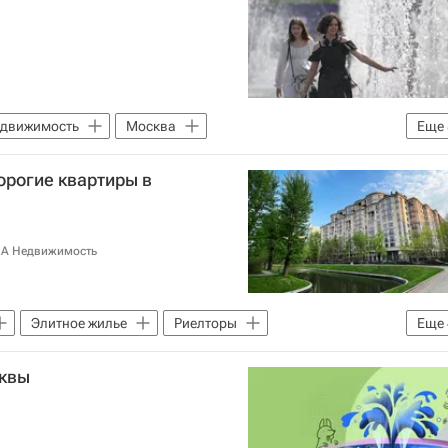
едвижимость
Москва
Еще
жизни
Фонтаны
орогие квартиры в
Комплекс городского хозяйства Москвы
Северный Речной вокзал
ь
ИА Недвижимость
Элитное жилье
Риелторы
Еще
ь
Жилье
Якиманка
Новый год
сквы