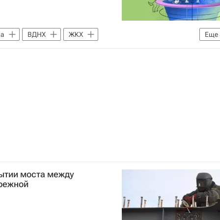
ва
ВДНХ
ЖКХ
Еще
Москвы
Вода
жизни
Городское хозяйство Москвы
Мультимедиа – РИА Недвижимость
ь
рытии моста между
режной