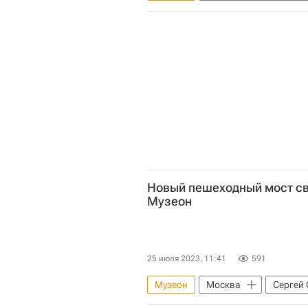
Мультимедиа – РИА Недвижимост
Комплекс городского хозяйства 
Город: детали – РИА Недвижимост
Новый пешеходный мост св
Музеон
25 июля 2023, 11:41
591
Музеон
Москва
Сергей
Строительство
Инфраструк