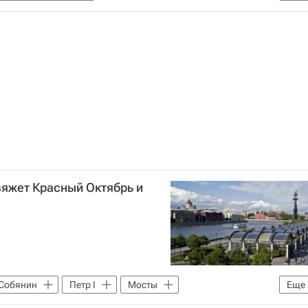
ь
Москва
Городское хозяйство Москвы
Москвы
Городская среда
ь
Северный Речной вокзал
яжет Красный Октябрь и
 Собянин
Петр I
Мосты
Еще
тура