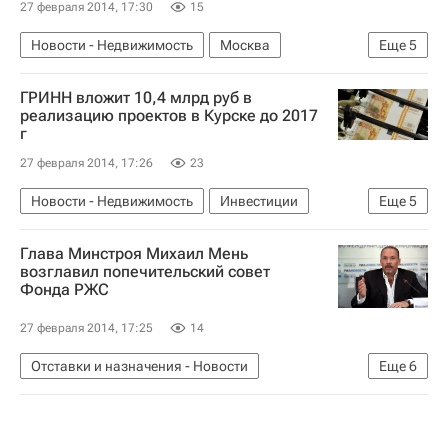
27 февраля 2014, 17:30
15
Новости - Недвижимость
Москва
Еще
5
Недвижимость
Медучреждения
ГРИНН вложит 10,4 млрд руб в
Проектирование
реализацию проектов в Курске до 2017
г
Министерство строительства и жилищно-коммунального хозяйства РФ (Минстрой России)
27 февраля 2014, 17:26
23
Россия
Новости - Недвижимость
Инвестиции
Еще
5
Коммерческая недвижимость
Девелоперы
Глава Минстроя Михаил Мень
Курск
Строительство
Россия
возглавил попечительский совет
Фонда РЖС
27 февраля 2014, 17:25
14
Отставки и назначения - Новости
Еще
6
Новости - Недвижимость
Фонд РЖС
Назначения
Михаил Мень