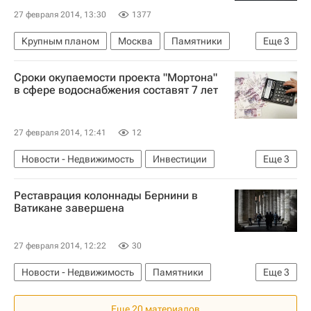
27 февраля 2014, 13:30
1377
Крупным планом
Москва
Памятники
Еще
3
Архитектура
Россия
Сроки окупаемости проекта "Мортона"
Аналитика – РИА Недвижимость
в сфере водоснабжения составят 7 лет
27 февраля 2014, 12:41
12
Новости - Недвижимость
Инвестиции
Еще
3
Инфраструктура
Реставрация колоннады Бернини в
Московская область (Подмосковье)
Россия
Ватикане завершена
27 февраля 2014, 12:22
30
Новости - Недвижимость
Памятники
Еще
3
Реставрация
Ватикан
Городская среда
Еще 20 материалов