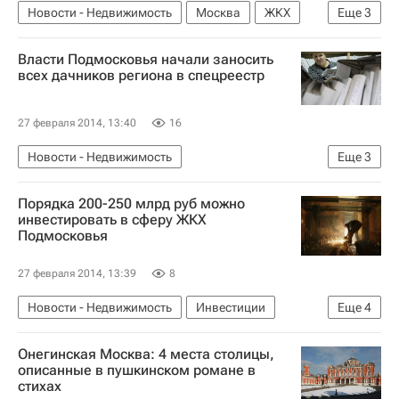
Новости - Недвижимость
Москва
ЖКХ
Еще
3
Дмитрий Медведев
Инфраструктура
Власти Подмосковья начали заносить
Россия
всех дачников региона в спецреестр
27 февраля 2014, 13:40
16
Новости - Недвижимость
Еще
3
Загородная недвижимость
Порядка 200-250 млрд руб можно
Московская область (Подмосковье)
Россия
инвестировать в сферу ЖКХ
Подмосковья
27 февраля 2014, 13:39
8
Новости - Недвижимость
Инвестиции
Еще
4
ЖКХ
Инфраструктура
Онегинская Москва: 4 места столицы,
Московская область (Подмосковье)
Россия
описанные в пушкинском романе в
стихах