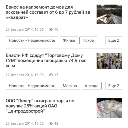
Взнос на капремонт домов для
псковичей составит от 6 до 7 рублей за
«квадрат»
27 февраля 2014, 16:56
10
Новости - Недвижимость
Жилье
Псков
Еще
2
Капремонт
Россия
Власти РФ сдадут "Торговому Дому
ГУМ" помещения площадью 74,9 тыс
кв м
27 февраля 2014, 16:03
17
Новости - Недвижимость
Москва
Аренда
Еще
2
Коммерческая недвижимость
Россия
ООО "Лидер" выиграло торги по
покупке 25% акций ОАО
"Центродорстрой"
27 февраля 2014, 16:02
42