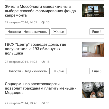
Реконструкция
Дороги
Инфраструктура
Жители Мособласти малоактивны в
Россия
выборе способа формирования фонда
капремонта
27 февраля 2014, 14:57
13
Новости - Недвижимость
Жилье
Еще
4
Капремонт
Инфраструктура
ГВСУ "Центр" возведет дома, где
Московская область (Подмосковье)
Россия
получат жилье 193 обманутых
дольщика
27 февраля 2014, 14:23
15
Новости - Недвижимость
Жилье
Еще
5
Дольщики
Строительство
Соцнормы по электроэнергии
Обманутые дольщики в России
позволят гражданам платить меньше -
Медведев
Московская область (Подмосковье)
Россия
27 февраля 2014, 13:46
11