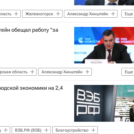
бласть
Железногорск
Александр Хинштейн
Еще
дольщики в России
Дольщики
ейн обещал работу "за
рская область
Александр Хинштейн
Еще
одской экономики на 2,4
д
ВЭБ.РФ (ВЭБ)
Благоустройство