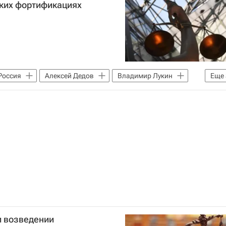
ских фортификациях
Россия
Алексей Дедов
Владимир Лукин
Еще
Генеральная прокуратура РФ
Криминал
и возведении