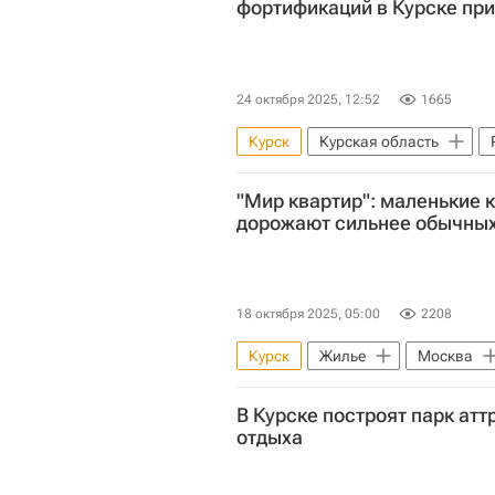
фортификаций в Курске при
24 октября 2025, 12:52
1665
Курск
Курская область
Алексей Дедов
Ирина Волк
"Мир квартир": маленькие 
Генеральная прокуратура РФ
дорожают сильнее обычны
18 октября 2025, 05:00
2208
Курск
Жилье
Москва
В Курске построят парк ат
отдыха