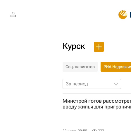
Курск
Соц. навигатор
РИА Недвижи
За период
Минстрой готов рассмотрет
вводу жилья для пригранич
22 июня, 09:50
223