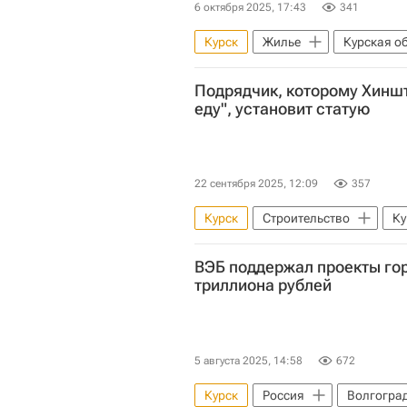
6 октября 2025, 17:43
341
Курск
Жилье
Курская о
Строительство
Обманутые 
Подрядчик, которому Хиншт
еду", установит статую
22 сентября 2025, 12:09
357
Курск
Строительство
Ку
Подрядчики
ВЭБ поддержал проекты гор
триллиона рублей
5 августа 2025, 14:58
672
Курск
Россия
Волгогра