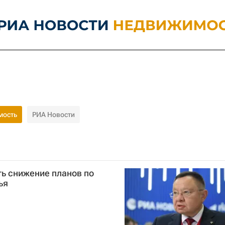
мость
РИА Новости
ь снижение планов по
ья