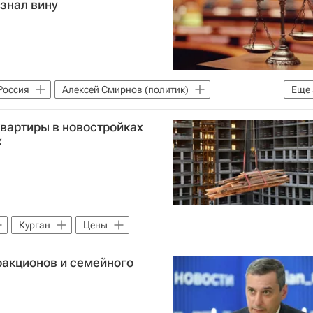
знал вину
Россия
Алексей Смирнов (политик)
Еще
Курская областная Дума
квартиры в новостройках
Криминал
х
Курган
Цены
тракционов и семейного