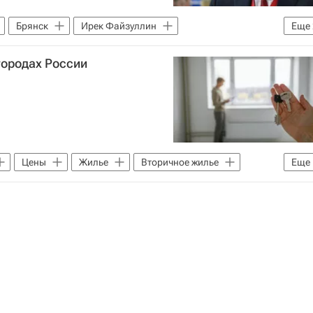
Брянск
Ирек Файзуллин
Еще
Министерство строительства и жилищно-коммунального хозяйства РФ (Минстрой России)
городах России
Цены
Жилье
Вторичное жилье
Еще