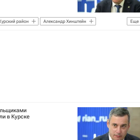
Курский район
Александр Хинштейн
Еще
тура
Парки
ольщиками
ли в Курске