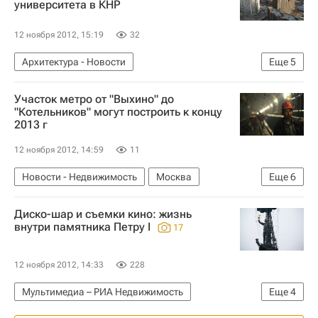
университета в КНР
12 ноября 2012, 15:19
32
Архитектура - Новости
Еще
5
Новости - Недвижимость
Китай
Вузы
Участок метро от "Выхино" до
Проектирование
Mecanoo
"Котельников" могут построить к концу
2013 г
12 ноября 2012, 14:59
11
Новости - Недвижимость
Москва
Еще
6
Строительство метро в Москве
Метро
Диско-шар и съемки кино: жизнь
Андрей Бочкарев
Строительство
внутри памятника Петру I
17
Инфраструктура
Россия
12 ноября 2012, 14:33
228
Мультимедиа – РИА Недвижимость
Еще
4
Мультимедиа
Москва
Памятники