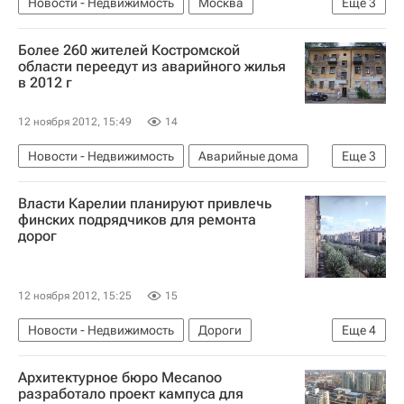
Новости - Недвижимость
Москва
Еще
3
Памятники
Городская среда
Россия
Более 260 жителей Костромской
области переедут из аварийного жилья
в 2012 г
12 ноября 2012, 15:49
14
Новости - Недвижимость
Аварийные дома
Еще
3
Костромская область
Жилье
Россия
Власти Карелии планируют привлечь
финских подрядчиков для ремонта
дорог
12 ноября 2012, 15:25
15
Новости - Недвижимость
Дороги
Еще
4
Республика Карелия
Строительство
Архитектурное бюро Mecanoo
Инфраструктура
Россия
разработало проект кампуса для