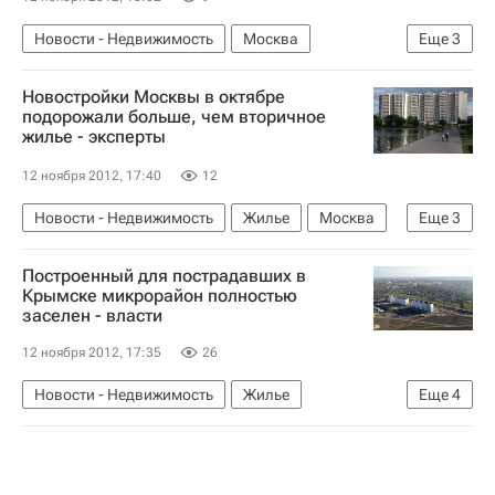
Новости - Недвижимость
Москва
Еще
3
Строительство
Мосгорэкспертиза
Россия
Новостройки Москвы в октябре
подорожали больше, чем вторичное
жилье - эксперты
12 ноября 2012, 17:40
12
Новости - Недвижимость
Жилье
Москва
Еще
3
Цены
Исследование
Россия
Построенный для пострадавших в
Крымске микрорайон полностью
заселен - власти
12 ноября 2012, 17:35
26
Новости - Недвижимость
Жилье
Еще
4
Наводнение
Наводнение в Краснодарском крае
Крымск