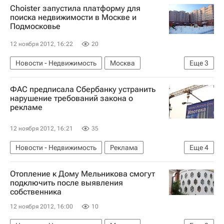
Choister запустила платформу для
поиска недвижимости в Москве и
Подмосковье
12 ноября 2012, 16:22
20
Новости - Недвижимость
Москва
Еще
3
Недвижимость
ФАС предписала Сбербанку устранить
Московская область (Подмосковье)
Россия
нарушение требований закона о
рекламе
12 ноября 2012, 16:21
35
Новости - Недвижимость
Реклама
Еще
4
Сбербанк России
Отопление к Дому Мельникова смогут
Федеральная антимонопольная служба (ФАС России)
подключить после выявления
собственника
Московская область (Подмосковье)
Россия
12 ноября 2012, 16:00
10