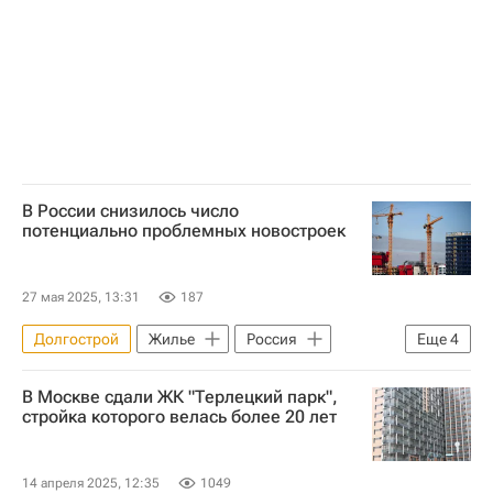
Жилье
Девелоперы
В России снизилось число
потенциально проблемных новостроек
27 мая 2025, 13:31
187
Долгострой
Жилье
Россия
Еще
4
Москва
В Москве сдали ЖК "Терлецкий парк",
Московская область (Подмосковье)
стройка которого велась более 20 лет
Фонд развития территорий (ФРТ, ранее - Фонд защиты прав дольщиков)
Строительство
14 апреля 2025, 12:35
1049