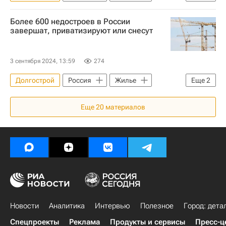
Строительство
Более 600 недостроев в России
Фонд развития территорий (ФРТ, ранее - Фонд защиты прав дольщиков)
завершат, приватизируют или снесут
3 сентября 2024, 13:59
274
Долгострой
Россия
Жилье
Еще
2
Марат Хуснуллин
Строительство
Еще
20
материалов
Новости
Аналитика
Интервью
Полезное
Город: дета
Спецпроекты
Реклама
Продукты и сервисы
Пресс-ц