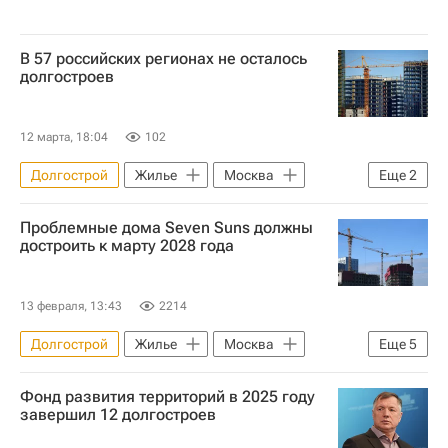
В 57 российских регионах не осталось
долгостроев
12 марта, 18:04
102
Долгострой
Жилье
Москва
Еще
2
Россия
Пермский край
Проблемные дома Seven Suns должны
достроить к марту 2028 года
13 февраля, 13:43
2214
Долгострой
Жилье
Москва
Еще
5
Санкт-Петербург
Вологда
Фонд развития территорий в 2025 году
Мосгосстройнадзор
Capital Group
завершил 12 долгостроев
Строительство