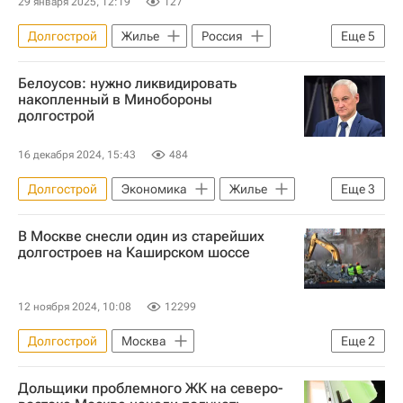
29 января 2025, 12:19
127
Долгострой
Жилье
Россия
Еще
5
Москва
Марат Хуснуллин
Белоусов: нужно ликвидировать
Министерство строительства и жилищно-коммунального хозяйства РФ (Минстрой России)
накопленный в Минобороны
долгострой
Строительство
Правительство РФ
16 декабря 2024, 15:43
484
Долгострой
Экономика
Жилье
Еще
3
Андрей Белоусов
В Москве снесли один из старейших
Министерство обороны РФ (Минобороны РФ)
долгостроев на Каширском шоссе
Строительство
12 ноября 2024, 10:08
12299
Долгострой
Москва
Еще
2
Владислав Овчинский
Снос
Дольщики проблемного ЖК на северо-