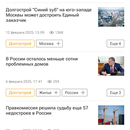
Долгострой "Синий зуб" на юго-западе
Москвы может достроить Единый
заказчик
12 февраля 2025, 13:09
1368
Долгострой
Москва
Еще
4
Карен Оганесян
Горкапстрой
В России осталось меньше сотни
Российская академия народного хозяйства и государственной службы при Президенте РФ (РАНХиГС)
проблемных домов
Строительство
6 февраля 2025, 17:41
259
Долгострой
Жилье
Россия
Еще
3
Москва
Марат Хуснуллин
Правкомиссия решила судьбу еще 57
Строительство
недостроев в России