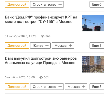
Долгострой
Строительство
Еще
6
Подольск
Москва
Банк "Дом.РФ" профинансирует КРТ на
Сергей Гончаров
Ренессанс
месте долгостроя "СУ-155" в Москве
Московская область (Подмосковье)
Воронеж
31 октября 2025, 11:28
368
Долгострой
Жилье
Москва
Еще
3
"Дом.РФ"
СУ-155
Строительство
Dars выкупил долгострой экс-банкиров
Ананьевых на улице Правды в Москве
6 октября 2025, 10:09
661
Долгострой
Строительство
Москва
Еще
5
Волгоградская область
Хабаровский край
Алексей Ананьев