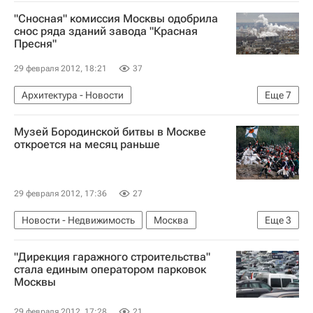
"Сносная" комиссия Москвы одобрила
снос ряда зданий завода "Красная
Пресня"
29 февраля 2012, 18:21
37
Архитектура - Новости
Еще
7
Новости - Недвижимость
Москва
Музей Бородинской битвы в Москве
Архнадзор
Москомнаследие
откроется на месяц раньше
Москва-Сити
Жилье
Россия
29 февраля 2012, 17:36
27
Новости - Недвижимость
Москва
Еще
3
Реконструкция
Музеи
Россия
"Дирекция гаражного строительства"
стала единым оператором парковок
Москвы
29 февраля 2012, 17:28
21