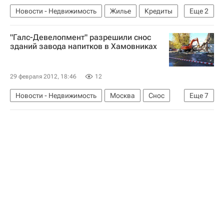
Новости - Недвижимость
Жилье
Кредиты
Еще
2
Справедливая Россия
Россия
"Галс-Девелопмент" разрешили снос
зданий завода напитков в Хамовниках
29 февраля 2012, 18:46
12
Новости - Недвижимость
Москва
Снос
Еще
7
Новостройки
Элитное жилье
ГК "Галс"
Александр Кибовский
Мосгорнаследие
Жилье
Россия