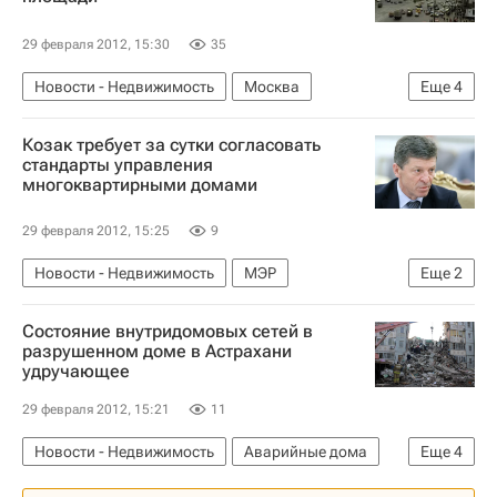
29 февраля 2012, 15:30
35
Новости - Недвижимость
Москва
Еще
4
Конкурсы
Москомархитектура
Козак требует за сутки согласовать
Инфраструктура
Россия
стандарты управления
многоквартирными домами
29 февраля 2012, 15:25
9
Новости - Недвижимость
МЭР
Еще
2
Дмитрий Козак
Россия
Состояние внутридомовых сетей в
разрушенном доме в Астрахани
удручающее
29 февраля 2012, 15:21
11
Новости - Недвижимость
Аварийные дома
Еще
4
Астрахань
Виктор Басаргин
Жилье