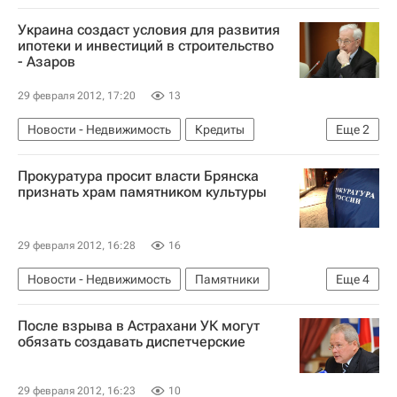
Дон-Строй
Жилье
Россия
Украина создаст условия для развития
ипотеки и инвестиций в строительство
- Азаров
29 февраля 2012, 17:20
13
Новости - Недвижимость
Кредиты
Еще
2
Ипотека
Украина
Прокуратура просит власти Брянска
признать храм памятником культуры
29 февраля 2012, 16:28
16
Новости - Недвижимость
Памятники
Еще
4
Брянская область
Храмы
После взрыва в Астрахани УК могут
Городская среда
Россия
обязать создавать диспетчерские
29 февраля 2012, 16:23
10