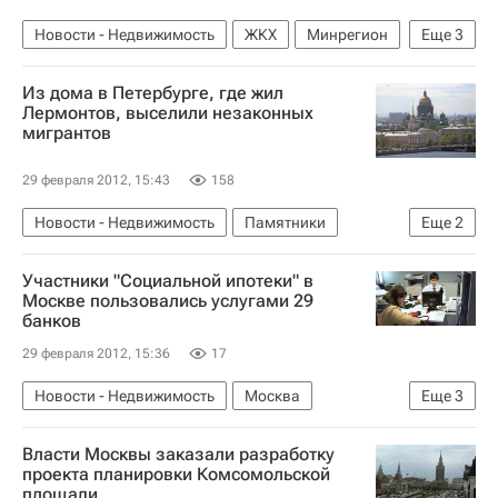
Новости - Недвижимость
ЖКХ
Минрегион
Еще
3
Виктор Басаргин
Инфраструктура
Россия
Из дома в Петербурге, где жил
Лермонтов, выселили незаконных
мигрантов
29 февраля 2012, 15:43
158
Новости - Недвижимость
Памятники
Еще
2
Городская среда
Россия
Участники "Социальной ипотеки" в
Москве пользовались услугами 29
банков
29 февраля 2012, 15:36
17
Новости - Недвижимость
Москва
Еще
3
Кредиты
Ипотека
Россия
Власти Москвы заказали разработку
проекта планировки Комсомольской
площади