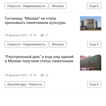
Новости - Недвижимость
Москва
Еще
6
Архнадзор
Новостройки
Элитное жилье
Гостиницу "Москва" не стали
Жилье
Городская среда
Россия
признавать памятником культуры
29 февраля 2012, 19:19
17
Новости - Недвижимость
Москва
Еще
5
Гостиницы
"Расстрельный дом" и еще ряд зданий
Реконструкция гостиницы "Москва"
в Москве получили статус памятников
Городская среда
Коммерческая недвижимость
Россия
29 февраля 2012, 19:18
13
Архитектура - Новости
Еще
6
Новости - Недвижимость
Москва
Памятники
Жилье