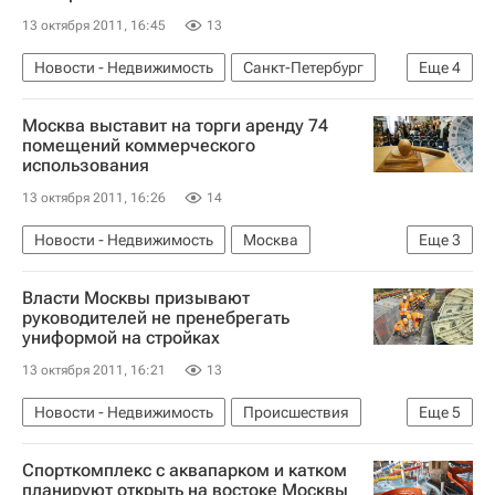
13 октября 2011, 16:45
13
Новости - Недвижимость
Санкт-Петербург
Еще
4
Цены
Гостиницы
Москва выставит на торги аренду 74
Коммерческая недвижимость
Россия
помещений коммерческого
использования
13 октября 2011, 16:26
14
Новости - Недвижимость
Москва
Еще
3
Коммерческая недвижимость
Торги
Власти Москвы призывают
Россия
руководителей не пренебрегать
униформой на стройках
13 октября 2011, 16:21
13
Новости - Недвижимость
Происшествия
Еще
5
Москва
Строители
Спорткомплекс с аквапарком и катком
Департамент строительства
планируют открыть на востоке Москвы