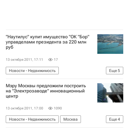
"Наутилус" купит имущество "ОК "Бор"
управделами президента за 220 млн
руб
13 октября 2011, 17:11
17
Новости - Недвижимость
Еще
5
Федеральное агентство по управлению государственным имуществом (Росимущество)
Мэру Москвы предложили построить
Туапсе
Управделами президента
на "Электрозаводе" инновационный
центр
Коммерческая недвижимость
Россия
13 октября 2011, 17:00
1090
Новости - Недвижимость
Москва
Еще
4
Сергей Собянин
Инфраструктура