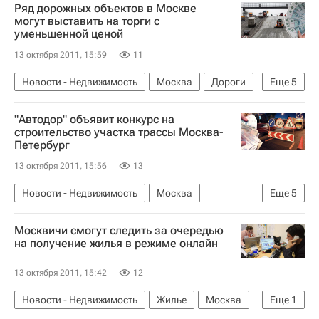
Ряд дорожных объектов в Москве
Тульская область
Инфраструктура
Россия
могут выставить на торги с
уменьшенной ценой
13 октября 2011, 15:59
11
Новости - Недвижимость
Москва
Дороги
Еще
5
Департамент строительства
Торги
"Автодор" объявит конкурс на
Андрей Бочкарев
Инфраструктура
Россия
строительство участка трассы Москва-
Петербург
13 октября 2011, 15:56
13
Новости - Недвижимость
Москва
Еще
5
Санкт-Петербург
Дороги
Строительство
Москвичи смогут следить за очередью
Инфраструктура
Россия
на получение жилья в режиме онлайн
13 октября 2011, 15:42
12
Новости - Недвижимость
Жилье
Москва
Еще
1