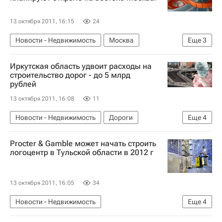
Андрей Бочкарев
Россия
13 октября 2011, 16:15
24
Новости - Недвижимость
Москва
Еще
3
Социальная инфраструктура
Инфраструктура
Иркутская область удвоит расходы на
Россия
строительство дорог - до 5 млрд
рублей
13 октября 2011, 16:08
11
Новости - Недвижимость
Дороги
Еще
4
Иркутская область
Строительство
Procter & Gamble может начать строить
Инфраструктура
Россия
логоцентр в Тульской области в 2012 г
13 октября 2011, 16:05
34
Новости - Недвижимость
Еще
4
Коммерческая недвижимость