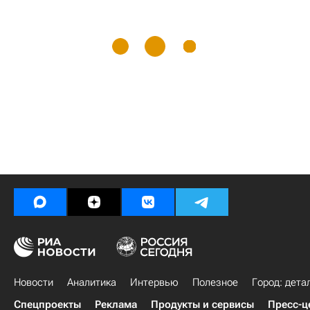
Новости
Аналитика
Интервью
Полезное
Город: дета
Спецпроекты
Реклама
Продукты и сервисы
Пресс-ц