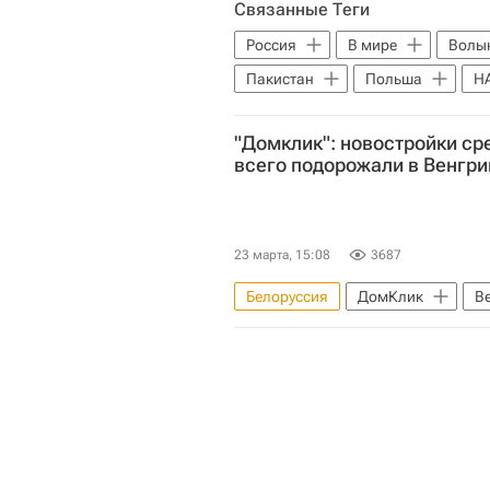
Связанные Теги
Россия
В мире
Волын
Пакистан
Польша
Н
"Домклик": новостройки ср
всего подорожали в Венгри
23 марта, 15:08
3687
Белоруссия
ДомКлик
В