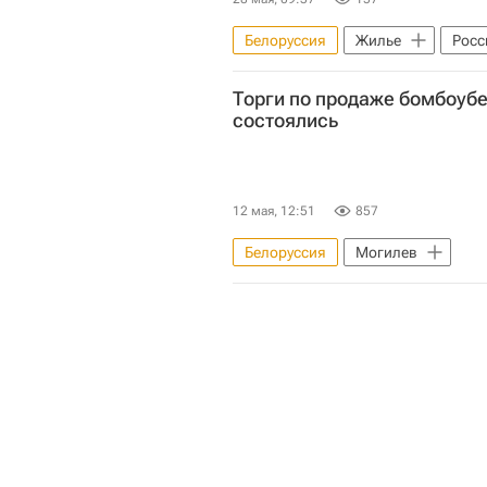
Белоруссия
Жилье
Росс
Министерство иностранных дел 
Торги по продаже бомбоуб
состоялись
12 мая, 12:51
857
Белоруссия
Могилев