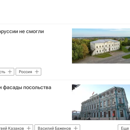
оруссии не смогли
сть
Россия
и фасады посольства
вей Казаков
Василий Баженов
Еще