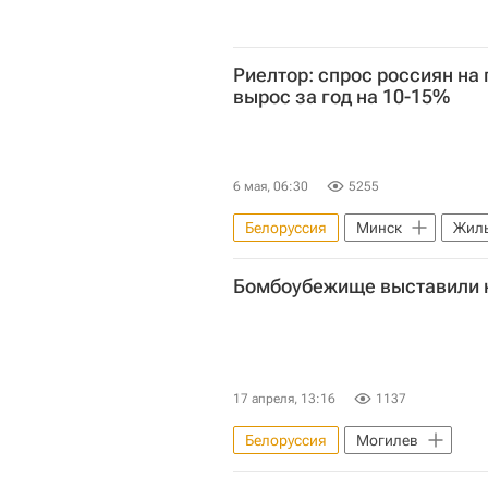
Риелтор: спрос россиян на
вырос за год на 10-15%
6 мая, 06:30
5255
Белоруссия
Минск
Жил
Бомбоубежище выставили н
17 апреля, 13:16
1137
Белоруссия
Могилев