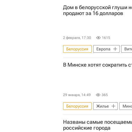
Дом в белорусской глуши н
продают за 16 долларов
2 февраля, 17:30
1615
Белоруссия
Европа
Вит
Загородная недвижимость
В Минске хотят сократить 
29 января, 14:49
365
Белоруссия
Жилье
Мин
Названы самые посещаемы
российские города