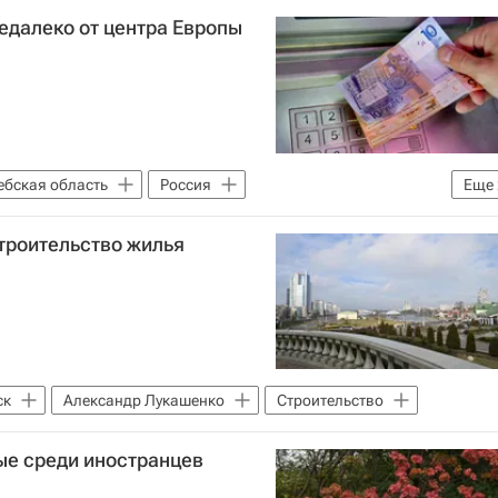
едалеко от центра Европы
ебская область
Россия
Еще
Цены
строительство жилья
ск
Александр Лукашенко
Строительство
е среди иностранцев