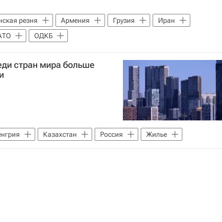
ская резня
Армения
Грузия
Иран
АТО
ОДКБ
еди стран мира больше
и
енгрия
Казахстан
Россия
Жилье