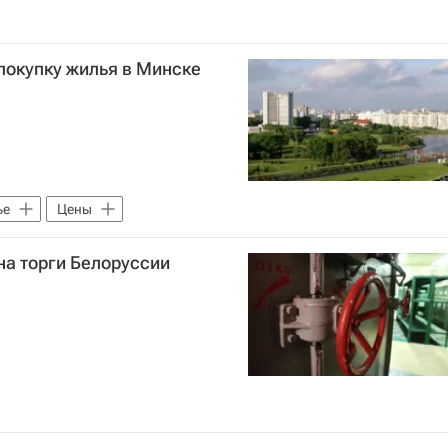
 покупку жилья в Минске
ье
Цены
а торги Белоруссии