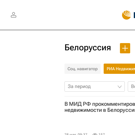
Белоруссия
Соц. навигатор
РИА Недвижи
За период
В
В МИД РФ прокомментирова
недвижимости в Белорусси
28 мая, 09:37
157