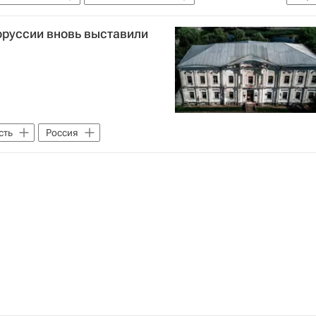
оруссии вновь выставили
сть
Россия