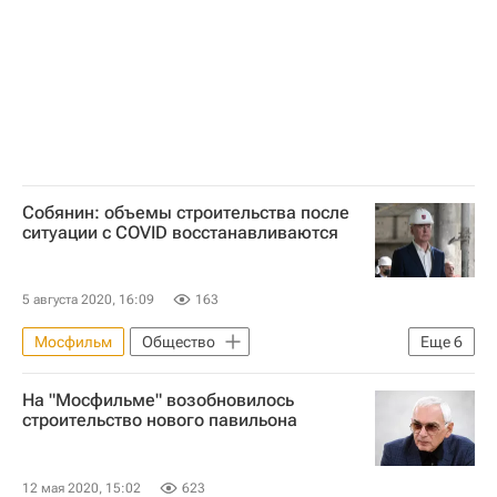
Городское хозяйство Москвы
Комплекс городского хозяйства Москвы
Собянин: объемы строительства после
ситуации с COVID восстанавливаются
5 августа 2020, 16:09
163
Мосфильм
Общество
Еще
6
Сергей Собянин
Мосгаз
На "Мосфильме" возобновилось
Новости - Недвижимость
строительство нового павильона
Коронавирус COVID-19
Коронавирус в России
Денис Проценко
12 мая 2020, 15:02
623