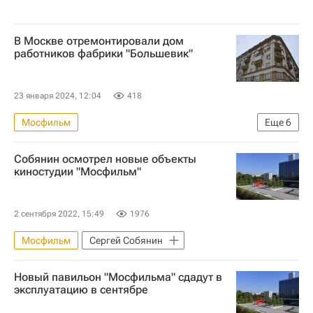
В Москве отремонтировали дом
работников фабрики "Большевик"
23 января 2024, 12:04
418
Мосфильм
Еще
6
Москва Сегодня: мегаполис для жизни
Собянин осмотрел новые объекты
Москва
Городское хозяйство Москвы
киностудии "Мосфильм"
Комплекс городского хозяйства Москвы
Капремонт в Москве
Капремонт
2 сентября 2022, 15:49
1976
Мосфильм
Сергей Собянин
Новый павильон "Мосфильма" сдадут в
эксплуатацию в сентябре