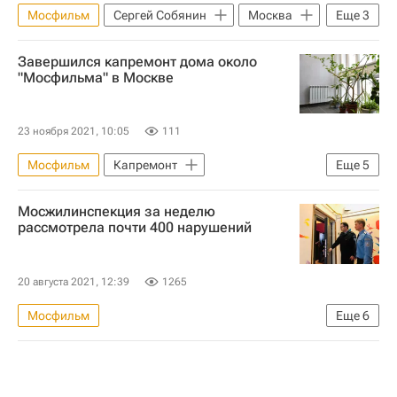
Мосфильм
Сергей Собянин
Москва
Еще
3
Строительство
Инфраструктура
Завершился капремонт дома около
Новости культуры
"Мосфильма" в Москве
23 ноября 2021, 10:05
111
Мосфильм
Капремонт
Еще
5
Москва Сегодня: мегаполис для жизни
Мосжилинспекция за неделю
Москва
Капремонт в Москве
рассмотрела почти 400 нарушений
Городское хозяйство Москвы
Комплекс городского хозяйства Москвы
20 августа 2021, 12:39
1265
Мосфильм
Еще
6
Москва Сегодня: мегаполис для жизни
Происшествия
Москва
Россия