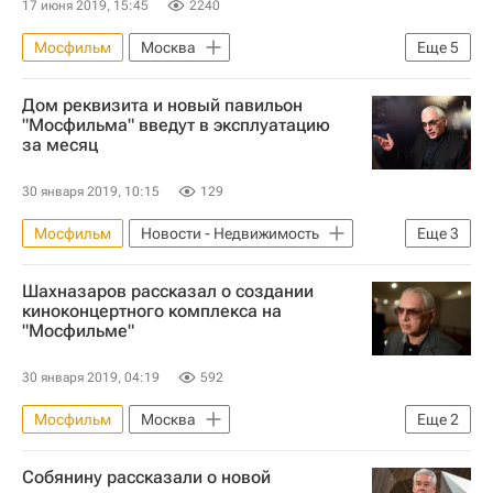
17 июня 2019, 15:45
2240
Мосфильм
Москва
Еще
5
Федеральное агентство по управлению государственным имуществом (Росимущество)
Дом реквизита и новый павильон
Новости - Недвижимость
"Мосфильма" введут в эксплуатацию
за месяц
Коммерческая недвижимость
Аренда
Россия
30 января 2019, 10:15
129
Мосфильм
Новости - Недвижимость
Еще
3
Москва
Карен Шахназаров
Шахназаров рассказал о создании
Строительство
киноконцертного комплекса на
"Мосфильме"
30 января 2019, 04:19
592
Мосфильм
Москва
Еще
2
Карен Шахназаров
Собянину рассказали о новой
Новости - Недвижимость