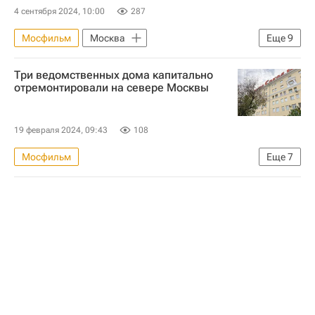
4 сентября 2024, 10:00
287
Мосфильм
Москва
Еще
9
Москва Сегодня: мегаполис для жизни
Три ведомственных дома капитально
Городское хозяйство Москвы
отремонтировали на севере Москвы
Комплекс городского хозяйства Москвы
ЖКХ
Лужники
Мосгаз
19 февраля 2024, 09:43
108
ФКР
Мосфильм
Еще
7
Мультимедиа – РИА Недвижимость
Москва Сегодня: мегаполис для жизни
Город: детали – РИА Недвижимость
Жилье
Москва
Капремонт в Москве
Капремонт
Комплекс городского хозяйства Москвы
Городское хозяйство Москвы