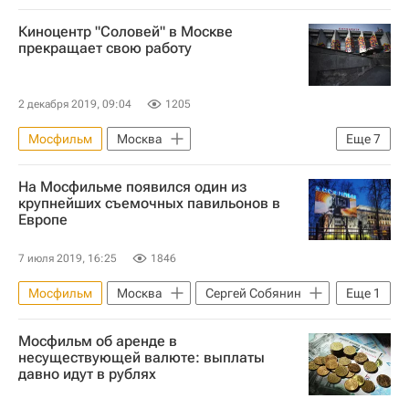
Киноцентр "Соловей" в Москве
прекращает свою работу
2 декабря 2019, 09:04
1205
Мосфильм
Москва
Еще
7
Карен Шахназаров
На Мосфильме появился один из
Владимир Мединский
Павел Лунгин
крупнейших съемочных павильонов в
Европе
Мосгосстройнадзор
Кинотеатры
Киноцентр "Соловей"
7 июля 2019, 16:25
1846
Киноцентр "Соловей"
Мосфильм
Москва
Сергей Собянин
Еще
1
Новости - Недвижимость
Мосфильм об аренде в
несуществующей валюте: выплаты
давно идут в рублях