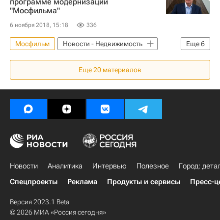
программе модернизации
"Мосфильма"
6 ноября 2018, 15:18
336
Мосфильм
Новости - Недвижимость
Еще
6
Москва
Сергей Собянин
Еще
20
материалов
Карен Шахназаров
Строительство
Инфраструктура
Россия
Новости
Аналитика
Интервью
Полезное
Город: дета
Спецпроекты
Реклама
Продукты и сервисы
Пресс-ц
Версия 2023.1 Beta
© 2026 МИА «Россия сегодня»