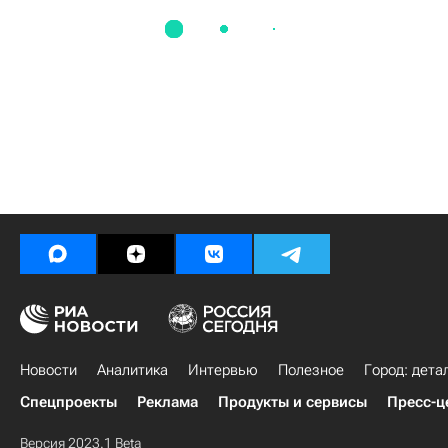
Новости
Аналитика
Интервью
Полезное
Город: дета
Спецпроекты
Реклама
Продукты и сервисы
Пресс-ц
Версия 2023.1 Beta