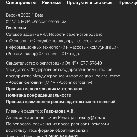
Спецпроекты
Реклама
Продукты и сервисы
Пресс-ц
Версия 2023.1 Beta
© 2026 МИА «Россия сегодня»
Вакансии
Сетевое издание РИА Новости зарегистрировано
в Федеральной службе по надзору в сфере связи,
информационных технологий и массовых коммуникаций
(Роскомнадзор) 08 апреля 2014 года.
Свидетельство о регистрации Эл № ФС77-57640
Учредитель: Федеральное государственное унитарное
предприятие Международное информационное агентство
«Россия сегодня»
(МИА «Россия сегодня»).
Правила использования материалов
Политика конфиденциальности
Правила применения рекомендательных технологий
Главный редактор:
Гаврилова А.В.
Адрес электронной почты Редакции:
realty@ria.ru
По вопросам размещения пресс-релизов и рекламы
воспользуйтесь
формой обратной связи
Телефон Редакции:
7 (495) 645-6601