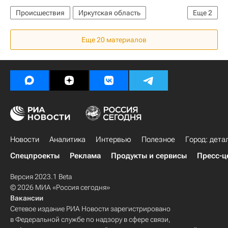
Происшествия
Иркутская область
Еще
2
МЧС России (Министерство РФ по делам гражданской обороны, чрезвычайным ситуациям и ликвидации последствий стихийных бедствий)
Еще 20 материалов
Жилье
Новости
Аналитика
Интервью
Полезное
Город: дета
Спецпроекты
Реклама
Продукты и сервисы
Пресс-ц
Версия 2023.1 Beta
© 2026 МИА «Россия сегодня»
Вакансии
Сетевое издание РИА Новости зарегистрировано
в Федеральной службе по надзору в сфере связи,