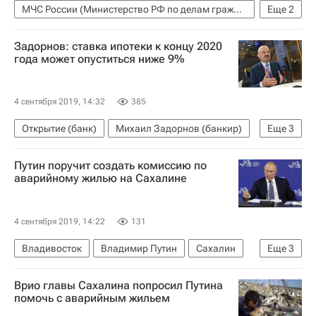
МЧС России (Министерство РФ по делам гражданской обороны, чрезвычайным ситуациям и ликвидации последствий стихийных бедствий)
Еще
2
Коммерческая недвижимость
Россия
Задорнов: ставка ипотеки к концу 2020
года может опуститься ниже 9%
4 сентября 2019, 14:32
385
Открытие (банк)
Михаил Задорнов (банкир)
Еще
3
Восточный экономический форум
Ипотека
Путин поручит создать комиссию по
Россия
аварийному жилью на Сахалине
4 сентября 2019, 14:22
131
Владивосток
Владимир Путин
Сахалин
Еще
3
Жилье
Аварийные дома
Врио главы Сахалина попросил Путина
Восточный экономический форум
помочь с аварийным жильем