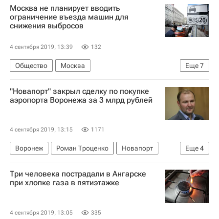
Москва не планирует вводить
Дороги
Восточный экономический форум
ограничение въезда машин для
снижения выбросов
Министерство транспорта РФ (Минтранс России)
Россия
4 сентября 2019, 13:39
132
Общество
Москва
Еще
7
Новости - Недвижимость
Транспорт
"Новапорт" закрыл сделку по покупке
Москва Сегодня: мегаполис для жизни
аэропорта Воронежа за 3 млрд рублей
Департамент природопользования и охраны окружающей среды г. Москвы
Антон Кульбачевский
4 сентября 2019, 13:15
1171
Городское хозяйство Москвы
Воронеж
Роман Троценко
Новапорт
Еще
4
Комплекс городского хозяйства Москвы
Коммерческая недвижимость
Три человека пострадали в Ангарске
Инфраструктура
Аэропорты
при хлопке газа в пятиэтажке
Восточный экономический форум
4 сентября 2019, 13:05
335