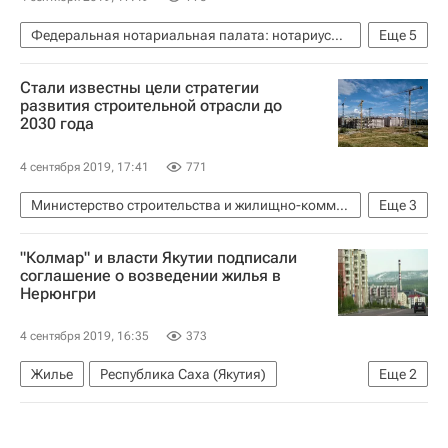
Федеральная нотариальная палата: нотариусы советуют
Еще
5
Федеральная нотариальная палата
Стали известны цели стратегии
Законодательство
Недвижимость
развития строительной отрасли до
2030 года
Нотариусы
Россия
4 сентября 2019, 17:41
771
Министерство строительства и жилищно-коммунального хозяйства РФ (Минстрой России)
Еще
3
Строительство
Ипотека
Россия
"Колмар" и власти Якутии подписали
соглашение о возведении жилья в
Нерюнгри
4 сентября 2019, 16:35
373
Жилье
Республика Саха (Якутия)
Еще
2
Восточный экономический форум (ВЭФ)
Республика Саха (Якутия)