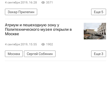
4 сентября 2019, 16:28
3571
Захар Прилепин
Еще
5
Общероссийский народный фронт
Атриум и пешеходную зону у
Памятники
ВООПИиК
Дмитрий Кузнецов
Политехнического музея открыли в
Москве
Россия
4 сентября 2019, 15:55
1902
Москва
Сергей Собянин
Еще
3
Политехнический музей
Городская среда
"Дом.РФ"