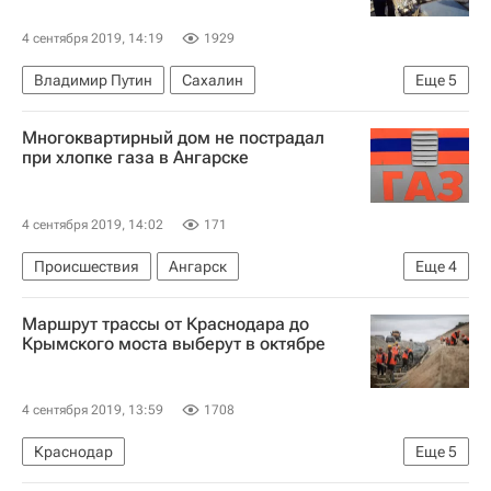
4 сентября 2019, 14:19
1929
Владимир Путин
Сахалин
Еще
5
Валерий Лимаренко
Многоквартирный дом не пострадал
Восточный экономический форум
Жилье
при хлопке газа в Ангарске
Аварийные дома
Россия
4 сентября 2019, 14:02
171
Происшествия
Ангарск
Еще
4
МЧС России (Министерство РФ по делам гражданской обороны, чрезвычайным ситуациям и ликвидации последствий стихийных бедствий)
Маршрут трассы от Краснодара до
Иркутская область
Жилье
Россия
Крымского моста выберут в октябре
4 сентября 2019, 13:59
1708
Краснодар
Еще
5
Федеральное дорожное агентство (Росавтодор)