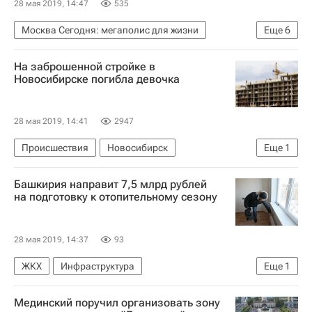
28 мая 2019, 14:47
535
Москва Сегодня: мегаполис для жизни
Еще
6
Москва
Сергей Собянин
Благоустройство
На заброшенной стройке в
Улицы
Городское хозяйство Москвы
Новосибирске погибла девочка
Комплекс городского хозяйства Москвы
28 мая 2019, 14:41
2947
Происшествия
Новосибирск
Еще
1
Строительство
Башкирия направит 7,5 млрд рублей
на подготовку к отопительному сезону
28 мая 2019, 14:37
93
ЖКХ
Инфраструктура
Еще
1
Республика Башкортостан
Мединский поручил организовать зону