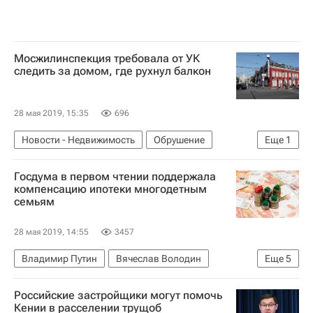
Мосжилинспекция требовала от УК
следить за домом, где рухнул балкон
28 мая 2019, 15:35
696
Новости - Недвижимость
Обрушение
Еще
1
Мосжилинспекция
Госдума в первом чтении поддержала
компенсацию ипотеки многодетным
семьям
28 мая 2019, 14:55
3457
Владимир Путин
Вячеслав Володин
Еще
5
Госдума РФ
Валентина Матвиенко
Жилье
Российские застройщики могут помочь
Ипотека
Россия
Кении в расселении трущоб