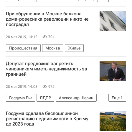
Фонд развития территорий (ФРТ, ранее - Фонд защиты прав дольщиков)
При обрушении в Москве балкона
дома-ровесника революции никто не
пострадал
28 мая 2019, 14:12
704
Происшествия
Москва
Жилье
Депутат предложил запретить
чиновникам иметь недвижимость за
границей
28 мая 2019, 14:08
972
Госдума РФ
ЛДПР
Александр Шерин
Еще
1
Недвижимость
Госдума сделала беспошлинной
регистрацию недвижимости в Крыму
до 2023 года