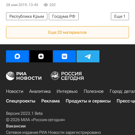
28 мая 2019, 13:45
202
Республика Крым
Госдума РФ
Еще
1
Недвижимость
Еще 20 материалов
Новости
Аналитика
Интервью
Полезное
Город: дета
Спецпроекты
Реклама
Продукты и сервисы
Пресс-ц
Версия 2023.1 Beta
© 2026 МИА «Россия сегодня»
Вакансии
Сетевое издание РИА Новости зарегистрировано