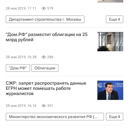
28 мая 2019, 17:11
579
Департамент строительства г. Москвы
Еще
4
Москва
Андрей Бочкарев
Жилье
"Дом.РФ" разместит облигации на 25
Реновация
млрд рублей
28 мая 2019, 16:38
288
"Дом.РФ"
Облигации
СЖР: запрет распространять данные
ЕГРН может помешать работе
журналистов
28 мая 2019, 16:16
351
Министерство экономического развития РФ (Минэкономразвития России)
Еще
4
Союз журналистов России