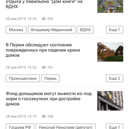
отдыха у павильона "Дом книги" на
ВДНХ
28 мая 2019, 14:33
295
Москва
Владимир Мединский
ВДНХ
Еще
1
Россия
В Перми обследуют состояние
поврежденных при падении крана
домов
28 мая 2019, 14:32
181
Происшествия
Пермь
Еще
2
Следственный комитет России (СК РФ)
Жилье
Фонд дольщиков могут вывести из-под
норм о госзакупках при достройке
домов
28 мая 2019, 14:15
168
Госдума РФ
Николай Николаев (депутат)
Еще
1