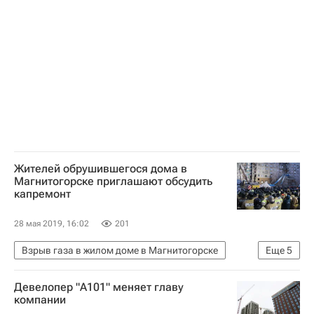
Федеральная служба государственной регистрации, кадастра и картографии (Росреестр)
Недвижимость
ЕГРН
Жителей обрушившегося дома в
Магнитогорске приглашают обсудить
капремонт
28 мая 2019, 16:02
201
Взрыв газа в жилом доме в Магнитогорске
Еще
5
Челябинская область
Магнитогорск
Девелопер "А101" меняет главу
Жилье
Капремонт
компании