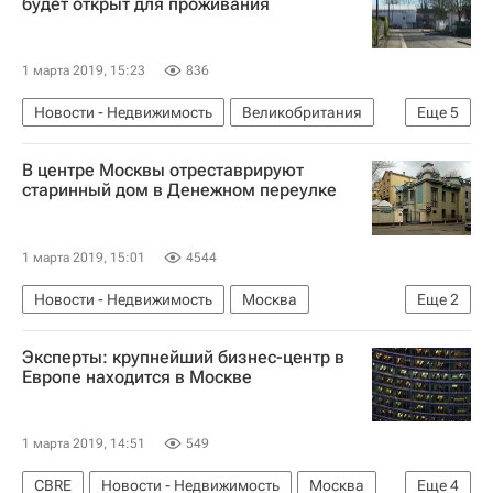
будет открыт для проживания
1 марта 2019, 15:23
836
Новости - Недвижимость
Великобритания
Еще
5
Жилье
Недвижимость
В центре Москвы отреставрируют
Дело об отравлении Скрипалей
старинный дом в Денежном переулке
Сергей Скрипаль
Солсбери
1 марта 2019, 15:01
4544
Новости - Недвижимость
Москва
Еще
2
Архитектура
Мосгорнаследие
Эксперты: крупнейший бизнес-центр в
Европе находится в Москве
1 марта 2019, 14:51
549
CBRE
Новости - Недвижимость
Москва
Еще
4