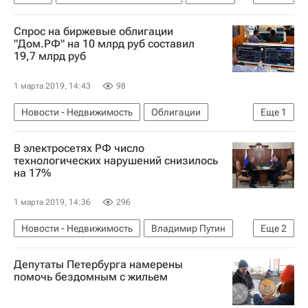
Москва-Сити
Коммерческая недвижимость
Спрос на биржевые облигации
Офисы
Бизнес-центры
"Дом.РФ" на 10 млрд руб составил
19,7 млрд руб
1 марта 2019, 14:43
98
Новости - Недвижимость
Облигации
Еще
1
"Дом.РФ"
В электросетях РФ число
технологических нарушений снизилось
на 17%
1 марта 2019, 14:36
296
Новости - Недвижимость
Владимир Путин
Еще
2
Россети
Павел Ливинский
Депутаты Петербурга намерены
помочь бездомным с жильем