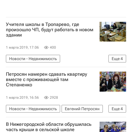
Учителя школы в Тропарево, где
произошло ЧП, будут работать в новом
здании
1 марта 2019, 17:06
400
Новости - Недвижимость
Еще
4
Новости Подмосковья
Петросян намерен сдавать квартиру
Московская область (Подмосковье)
вместе с проживающей там
Степаненко
Происшествия
Школы
1 марта 2019, 16:56
2928
Новости - Недвижимость
Евгений Петросян
Еще
4
Сергей Жорин
Жилье
Арендное жилье
В Нижегородской области обрушилась
Елена Степаненко
часть крыши в сельской школе