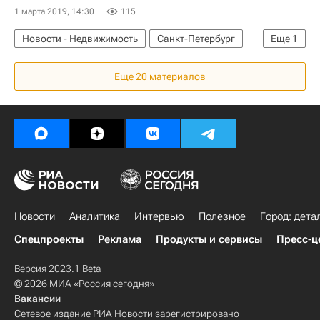
1 марта 2019, 14:30
115
Новости - Недвижимость
Санкт-Петербург
Еще
1
Жилье
Еще 20 материалов
Новости
Аналитика
Интервью
Полезное
Город: дета
Спецпроекты
Реклама
Продукты и сервисы
Пресс-ц
Версия 2023.1 Beta
© 2026 МИА «Россия сегодня»
Вакансии
Сетевое издание РИА Новости зарегистрировано