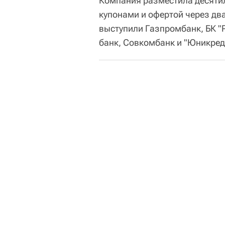
Компания разместила десяти
купонами и офертой через дв
выступили Газпромбанк, БК "
банк, Совкомбанк и "Юникред