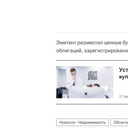
Эмитент разместил ценные б
облигаций, зарегистрированно
Ус
ку
21 фе
Новости - Недвижимость
Облига