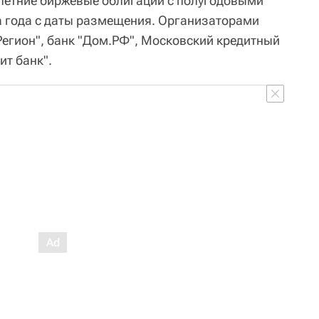
летние биржевые облигации с полугодовыми
а года с даты размещения. Организаторами
Регион", банк "Дом.РФ", Московский кредитный
ит банк".