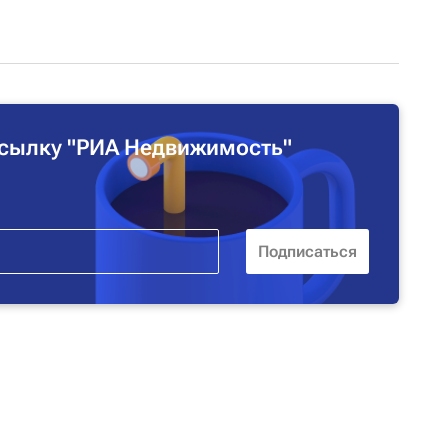
сылку "РИА Недвижимость"