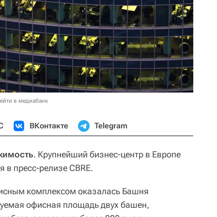
ейти в медиабанк
С
ВКонтакте
Telegram
жимость
. Крупнейший бизнес-центр в Европе
я в пресс-релизе CBRE.
исным комплексом оказалась Башня
дуемая офисная площадь двух башен,