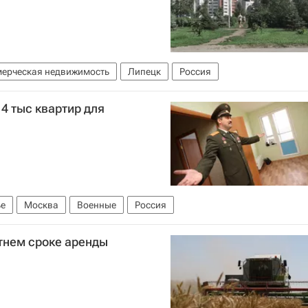
ерческая недвижимость
Липецк
Россия
4 тыс квартир для
е
Москва
Военные
Россия
тнем сроке аренды