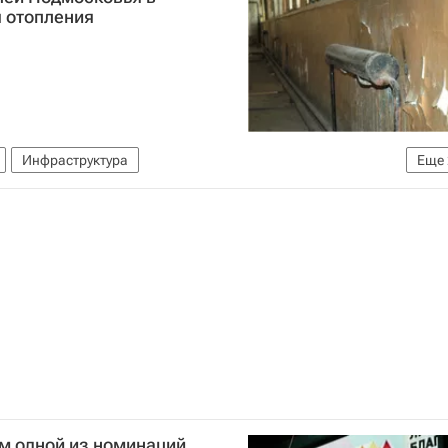
 отопления
Инфраструктура
Еще
е)
Россия
ом одной из номинаций