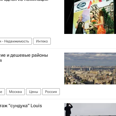
и - Недвижимость
Интеко
гие и дешевые районы
я
е
Москва
Цены
Россия
аж "сундука" Louis