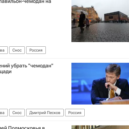
 павильон-чемодан на
ва
Снос
Россия
ний убрать "чемодан"
ощади
ва
Снос
Дмитрий Песков
Россия
лей Подмосковья в