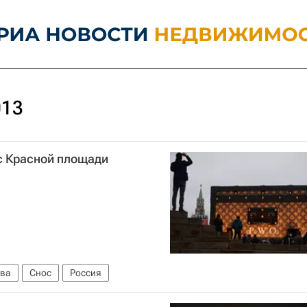
013
с Красной площади
ва
Снос
Россия