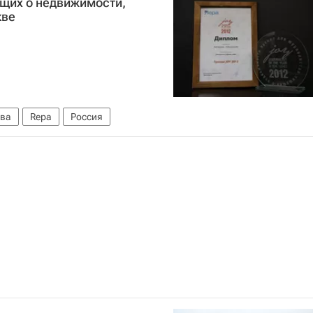
щих о недвижимости,
кве
ва
Repa
Россия