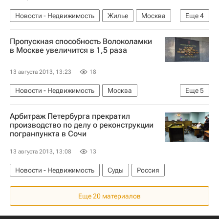
Новости - Недвижимость
Жилье
Москва
Еще
4
ЖКХ
Петр Бирюков
Инфраструктура
Пропускная способность Волоколамки
Россия
в Москве увеличится в 1,5 раза
13 августа 2013, 13:23
18
Новости - Недвижимость
Москва
Еще
5
Реконструкция
Дороги
Арбитраж Петербурга прекратил
Москомархитектура
Инфраструктура
производство по делу о реконструкции
погранпункта в Сочи
Россия
13 августа 2013, 13:08
13
Новости - Недвижимость
Суды
Россия
Еще 20 материалов