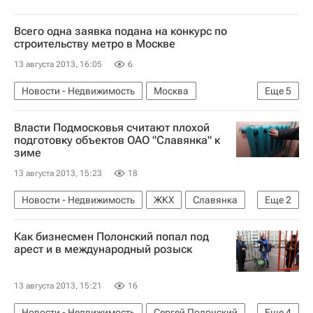
Всего одна заявка подана на конкурс по
строительству метро в Москве
13 августа 2013, 16:05
6
Новости - Недвижимость
Москва
Еще
5
Строительство метро в Москве
Метро
Власти Подмосковья считают плохой
Строительство
Инфраструктура
Россия
подготовку объектов ОАО "Славянка" к
зиме
13 августа 2013, 15:23
18
Новости - Недвижимость
ЖКХ
Славянка
Еще
2
Московская область (Подмосковье)
Россия
Как бизнесмен Полонский попал под
арест и в международный розыск
13 августа 2013, 15:21
16
Новости - Недвижимость
Сергей Полонский
Еще
4