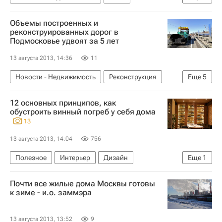
Реконструкция
Дороги
Объемы построенных и
Федеральное дорожное агентство (Росавтодор)
реконструированных дорог в
Подмосковье удвоят за 5 лет
Инфраструктура
Строительство
13 августа 2013, 14:36
11
Нарушения
Россия
Новости - Недвижимость
Реконструкция
Еще
5
Дороги
Инфраструктура
Строительство
12 основных принципов, как
Московская область (Подмосковье)
Россия
обустроить винный погреб у себя дома
13
13 августа 2013, 14:04
756
Полезное
Интерьер
Дизайн
Еще
1
Мультимедиа – РИА Недвижимость
Почти все жилые дома Москвы готовы
к зиме - и.о. заммэра
13 августа 2013, 13:52
9