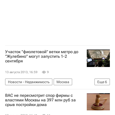
Участок "фиолетовой" ветки метро до
"Жулебино" могут запустить 1-2
сентября
13 августа 2013, 16:59
9
Новости - Недвижимость
Москва
Еще
6
Строительство метро в Москве
Метро
ВАС не пересмотрит спор фирмы с
Андрей Бочкарев
Строительство
властями Москвы на 397 млн руб за
срыв постройки дома
Инфраструктура
Россия