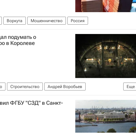
Воркута
Мошенничество
Россия
ал подумать о
ро в Королеве
о
Строительство
Андрей Воробьев
Еще
бласть (Подмосковье)
Россия
вил ФГБУ "СЗД" в Санкт-