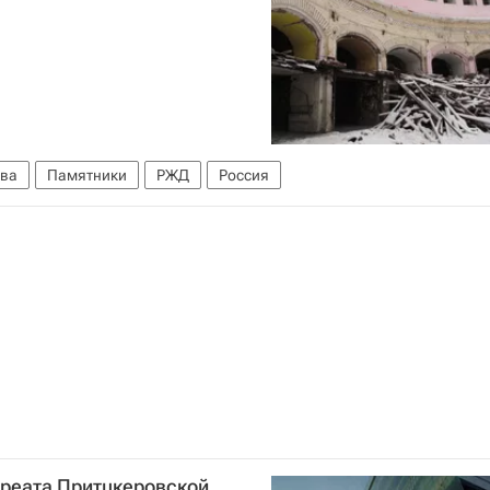
ва
Памятники
РЖД
Россия
уреата Притцкеровской