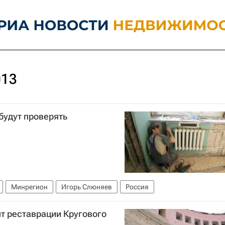
013
будут проверять
Минрегион
Игорь Слюняев
Россия
т реставрации Кругового