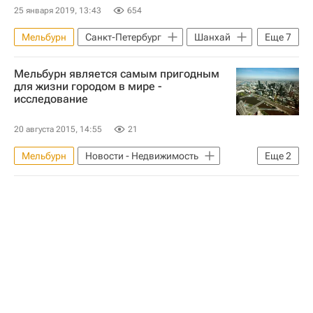
25 января 2019, 13:43
654
Мельбурн
Санкт-Петербург
Шанхай
Еще
7
Чикаго
Гонконг
Москва-Сити
Мельбурн является самым пригодным
Мультимедиа
для жизни городом в мире -
исследование
Мультимедиа – РИА Недвижимость
Небоскребы
Дубай
20 августа 2015, 14:55
21
Мельбурн
Новости - Недвижимость
Еще
2
Австралия
Инфраструктура