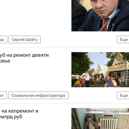
да
Сергей Шойгу
Еще
е)
Россия
уб на ремонт девяти
овье
нт
Социальная инфраструктура
Еще
е)
Россия
 на капремонт и
 млрд руб