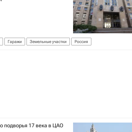
Гаражи
Земельные участки
Россия
 подворья 17 века в ЦАО