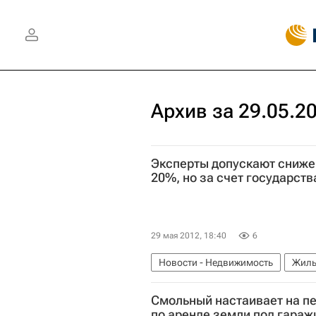
Архив за 29.05.2
Эксперты допускают снижен
20%, но за счет государств
29 мая 2012, 18:40
6
Новости - Недвижимость
Жиль
Московская область (Подмосковь
Смольный настаивает на пе
по аренде земли под гараж