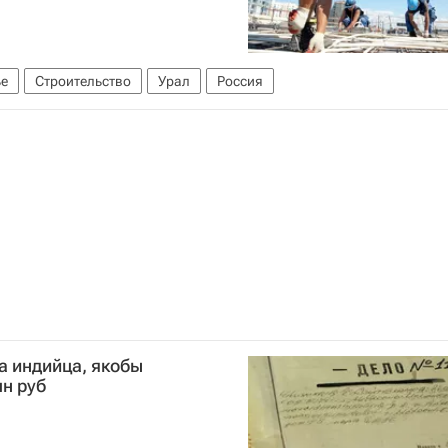
е
Строительство
Урал
Россия
а индийца, якобы
н руб