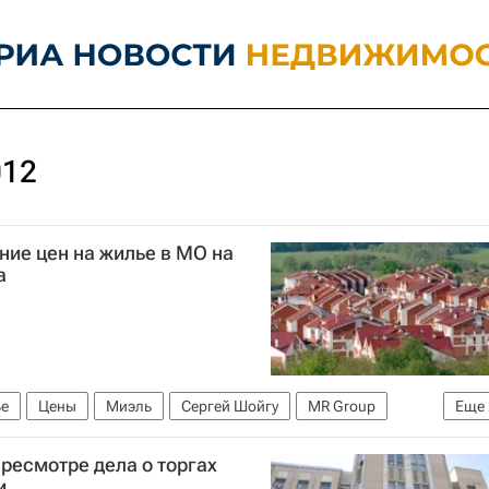
012
ие цен на жилье в МО на
а
е
Цены
Миэль
Сергей Шойгу
MR Group
Еще
е)
Россия
ресмотре дела о торгах
и