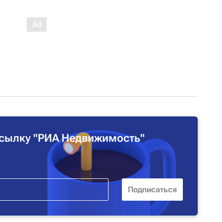
сылку "РИА Недвижимость"