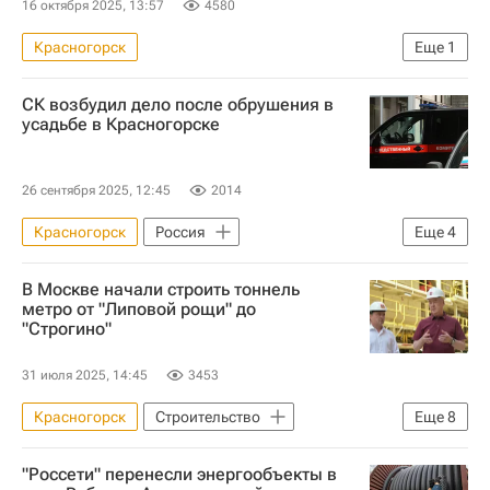
16 октября 2025, 13:57
4580
Красногорск
Еще
1
Коммерческая недвижимость
СК возбудил дело после обрушения в
усадьбе в Красногорске
26 сентября 2025, 12:45
2014
Красногорск
Россия
Еще
4
Московская область (Подмосковье)
В Москве начали строить тоннель
Следственный комитет России (СК РФ)
метро от "Липовой рощи" до
"Строгино"
Архитектура
Криминал
31 июля 2025, 14:45
3453
Красногорск
Строительство
Еще
8
Московская область (Подмосковье)
"Россети" перенесли энергообъекты в
Москва
Андрей Воробьев