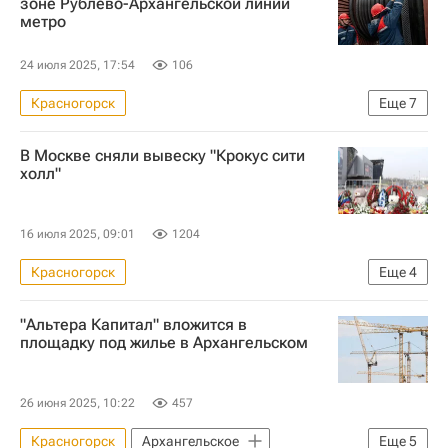
зоне Рублево-Архангельской линии
метро
Сергей Собянин
Московский метрополитен
24 июля 2025, 17:54
106
Московское центральное кольцо (МЦК)
Красногорск
Еще
7
Метро
Строительство метро в Москве
Москва Сегодня: мегаполис для жизни
В Москве сняли вывеску "Крокус сити
Москва
Россия
холл"
Россети Московский регион
Россети
Городское хозяйство Москвы
16 июля 2025, 09:01
1204
Комплекс городского хозяйства Москвы
Красногорск
Еще
4
Коммерческая недвижимость
"Альтера Капитал" вложится в
Крокус Сити Холл
площадку под жилье в Архангельском
Теракт в "Крокус Сити Холле"
Москва
26 июня 2025, 10:22
457
Красногорск
Архангельское
Еще
5