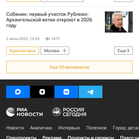
Кирилл Андросов
ТРАСТ
Собянин: первый участок Рублево-
Аэрофлот
Жилье
Девелоперы
Архангельской ветки откроют в 2026
году
2 июня 2025, 14:05
1872
Красногорск
Москва
Еще
3
Сергей Собянин
Еще
20
материалов
Московский метрополитен
Московское центральное кольцо (МЦК)
Новости
Аналитика
Интервью
Полезное
Город: дета
Спецпроекты
Реклама
Продукты и сервисы
Пресс-ц