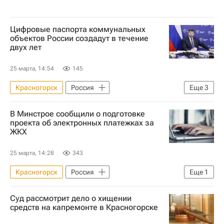
Цифровые паспорта коммунальных
объектов России создадут в течение
двух лет
25 марта, 14:54
145
Красногорск
Россия
Еще
3
Министерство строительства и жилищно-коммунального хозяйства РФ (Минстрой России)
В Минстрое сообщили о подготовке
ЖКХ
Цифровизация
проекта об электронных платежках за
ЖКХ
25 марта, 14:28
343
Красногорск
Россия
Еще
1
Министерство строительства и жилищно-коммунального хозяйства РФ (Минстрой России)
Суд рассмотрит дело о хищении
средств на капремонте в Красногорске