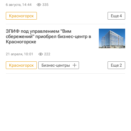
6 августа, 14:44
335
Красногорск
Еще
4
Московская область (Подмосковье)
ЗПИФ под управлением "Вим
ЖКХ
Криминал
сбережений" приобрел бизнес-центр в
Красногорске
Управляющие компании
21 апреля, 10:01
222
Красногорск
Бизнес-центры
Еще
2
Московская область (Подмосковье)
Коммерческая недвижимость