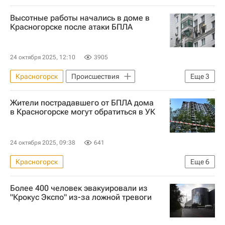
Высотные работы начались в доме в
Красногорске после атаки БПЛА
24 октября 2025, 12:10
3905
Красногорск
Происшествия
Еще
3
Московская область (Подмосковье)
Жители пострадавшего от БПЛА дома
Андрей Воробьев
Жилье
в Красногорске могут обратиться в УК
24 октября 2025, 09:38
641
Красногорск
Еще
6
Московская область (Подмосковье)
Более 400 человек эвакуировали из
Андрей Воробьев
Эталон
Жилье
"Крокус Экспо" из-за ложной тревоги
ЖКХ
Управляющие компании