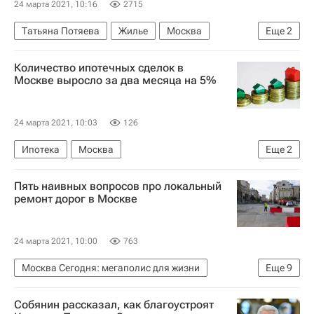
24 марта 2021, 10:16
2715
Татьяна Потяева
Жилье
Москва
Еще
2
Программа реновации в Москве
Реновация
Количество ипотечных сделок в
Москве выросло за два месяца на 5%
24 марта 2021, 10:03
126
Ипотека
Москва
Еще
2
Федеральная служба государственной регистрации, кадастра и картографии (Росреестр)
Пять наивных вопросов про локальный
Жилье
ремонт дорог в Москве
24 марта 2021, 10:00
763
Москва Сегодня: мегаполис для жизни
Еще
9
Ремонт
Дороги
Собянин рассказал, как благоустроят
Городское хозяйство Москвы