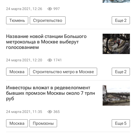
24 марта 2021, 12:26
997
Тюмень
Строительство
Еще
2
Страна Девелопмент
Девелоперы
Название новой станции Большого
метрокольца в Москве выберут
голосованием
24 марта 2021, 12:20
1741
Москва
Строительство метро в Москве
Еще
2
Метро
Активный гражданин
Инвесторы вложат в редевелопмент
бывших промзон Москвы около 7 трлн
руб
24 марта 2021, 11:35
365
Москва
Промзоны
Еще
5
Владимир Ефимов (Правительство Москвы)