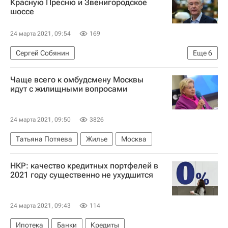
Красную Пресню и Звенигородское
шоссе
Комплекс городского хозяйства Москвы
Автомобильные дороги
24 марта 2021, 09:54
169
Полезное – РИА Недвижимость
Сергей Собянин
Еще
6
Город: детали – РИА Недвижимость
ЖКХ
Москва Сегодня: мегаполис для жизни
Москва
Чаще всего к омбудсмену Москвы
Москва
Благоустройство
идут с жилищными вопросами
Городская среда
Городское хозяйство Москвы
24 марта 2021, 09:50
3826
Комплекс городского хозяйства Москвы
Татьяна Потяева
Жилье
Москва
НКР: качество кредитных портфелей в
2021 году существенно не ухудшится
24 марта 2021, 09:43
114
Ипотека
Банки
Кредиты