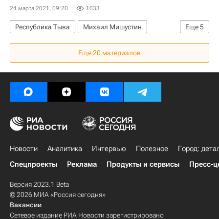
24 марта 2021, 09:20
1033
Республика Тыва
Михаил Мишустин
Еще
5
Министерство строительства и жилищно-коммунального хозяйства РФ (Минстрой России)
Еще 20 материалов
Строительство
Социальная инфраструктура
Инфраструктура
Школы
Новости
Аналитика
Интервью
Полезное
Город: дета
Спецпроекты
Реклама
Продукты и сервисы
Пресс-ц
Версия 2023.1 Beta
© 2026 МИА «Россия сегодня»
Вакансии
Сетевое издание РИА Новости зарегистрировано