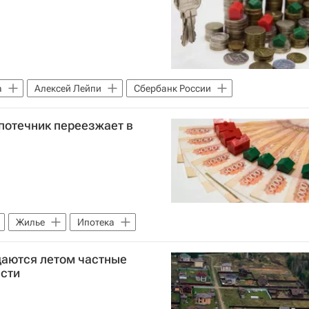
а
Алексей Лейпи
Сбербанк России
потечник переезжает в
Жилье
Ипотека
даются летом частные
асти