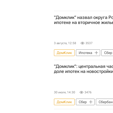
"Домклик" назвал округа Р
ипотеке на вторичное жиль
3 августа, 12:58
3537
ДомКлик
Ипотека
Сбер
"Домклик": центральная ча
доле ипотек на новостройк
30 июля, 14:30
3476
ДомКлик
Сбер
Сбербан