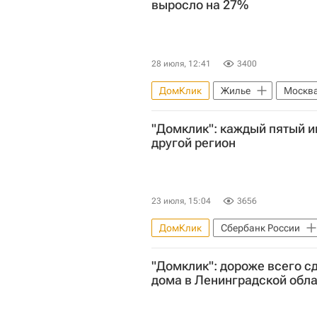
выросло на 27%
28 июля, 12:41
3400
ДомКлик
Жилье
Москв
"Домклик": каждый пятый и
другой регион
23 июля, 15:04
3656
ДомКлик
Сбербанк России
"Домклик": дороже всего с
дома в Ленинградской обл