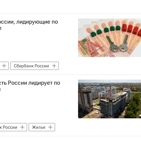
оссии, лидирующие по
е
Сбербанк России
сть России лидирует по
и
к России
Жилье