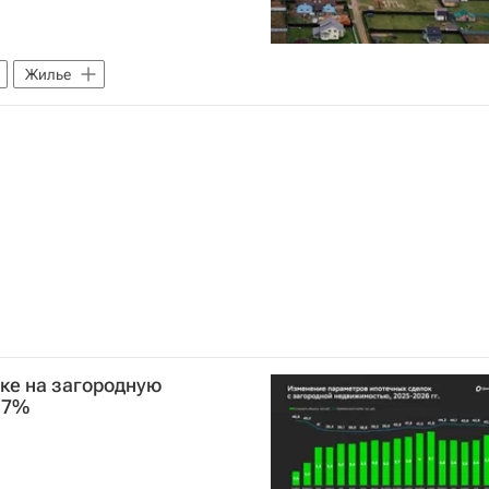
Жилье
еке на загородную
 7%