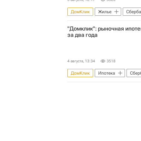
ДомКлик
Жилье
Сберба
"Домклик": рыночная ипот
за два года
4 августа, 13:34
3518
ДомКлик
Ипотека
Сбер