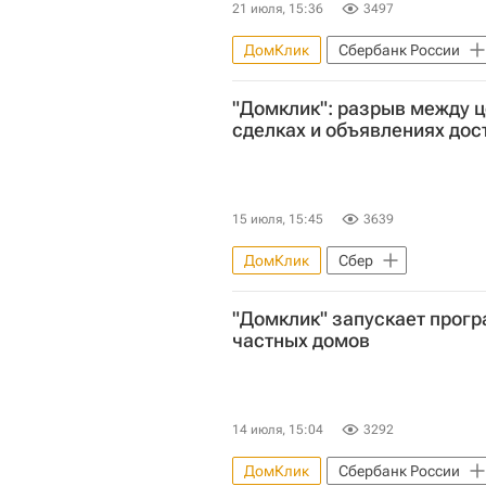
21 июля, 15:36
3497
ДомКлик
Сбербанк России
"Домклик": разрыв между ц
сделках и объявлениях дос
15 июля, 15:45
3639
ДомКлик
Сбер
"Домклик" запускает прог
частных домов
14 июля, 15:04
3292
ДомКлик
Сбербанк России