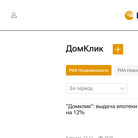
ДомКлик
РИА Недвижимость
РИА Ново
За период
"Домклик": выдача ипотеки
на 12%
5 августа, 12:17
3520