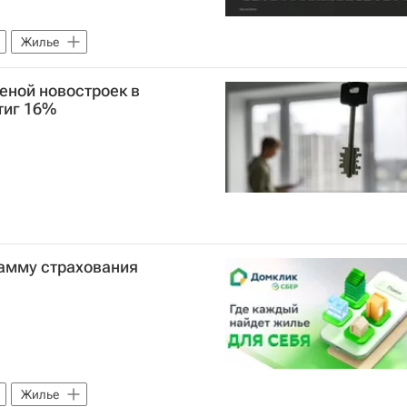
Жилье
еной новостроек в
тиг 16%
рамму страхования
Жилье