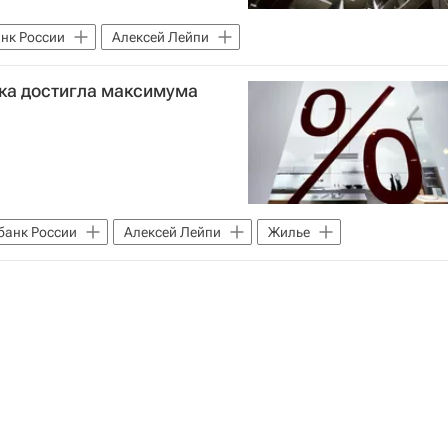
нк России
Алексей Лейпи
ека достигла максимума
банк России
Алексей Лейпи
Жилье