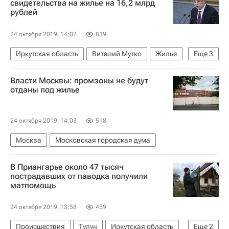
свидетельства на жилье на 16,2 млрд
рублей
24 октября 2019, 14:07
839
Иркутская область
Виталий Мутко
Жилье
Еще
3
Паводок в Иркутской области
Тулун
Власти Москвы: промзоны не будут
Нижнеудинск
отданы под жилье
24 октября 2019, 14:03
518
Москва
Московская городская дума
В Приангарье около 47 тысяч
пострадавших от паводка получили
матпомощь
24 октября 2019, 13:58
459
Происшествия
Тулун
Иркутская область
Еще
2