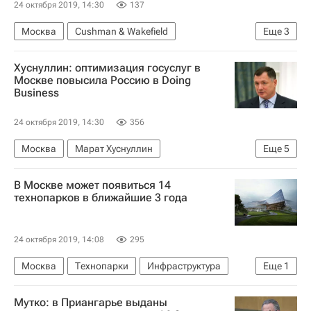
24 октября 2019, 14:30
137
Москва
Cushman & Wakefield
Еще
3
Коммерческая недвижимость
Офисы
Хуснуллин: оптимизация госуслуг в
Сделки
Москве повысила Россию в Doing
Business
24 октября 2019, 14:30
356
Москва
Марат Хуснуллин
Еще
5
Строим просто: сокращение админбарьеров в строительстве
В Москве может появиться 14
Doing Business
Строительство
Рейтинг
технопарков в ближайшие 3 года
Россия
24 октября 2019, 14:08
295
Москва
Технопарки
Инфраструктура
Еще
1
Строительство
Мутко: в Приангарье выданы