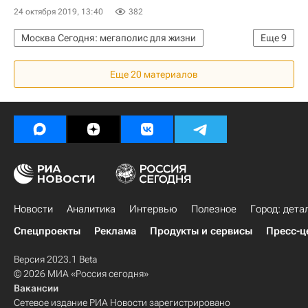
24 октября 2019, 13:40
382
Москва Сегодня: мегаполис для жизни
Еще
9
Происшествия
Москва
МОЭК
Еще 20 материалов
Городское хозяйство Москвы
Комплекс городского хозяйства Москвы
Управляющие компании
Арбитражный суд г. Москвы
Суды
Арбитраж
Новости
Аналитика
Интервью
Полезное
Город: дета
Спецпроекты
Реклама
Продукты и сервисы
Пресс-ц
Версия 2023.1 Beta
© 2026 МИА «Россия сегодня»
Вакансии
Сетевое издание РИА Новости зарегистрировано