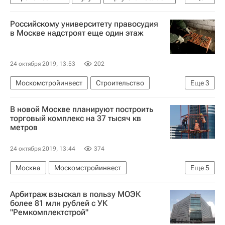
Виталий Мутко
Жилье
Российскому университету правосудия
в Москве надстроят еще один этаж
24 октября 2019, 13:53
202
Москомстройинвест
Строительство
Еще
3
Реконструкция
Вузы
Москва
В новой Москве планируют построить
торговый комплекс на 37 тысяч кв
метров
24 октября 2019, 13:44
374
Москва
Москомстройинвест
Еще
5
Новая Москва
Некрасовка
Арбитраж взыскал в пользу МОЭК
Строительство
Коммерческая недвижимость
более 81 млн рублей с УК
"Ремкомплектстрой"
Торговая недвижимость