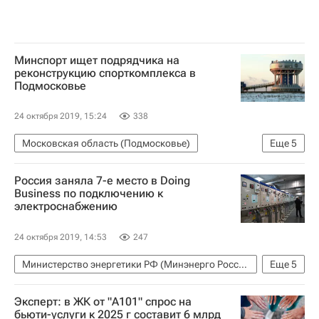
Минспорт ищет подрядчика на
реконструкцию спорткомплекса в
Подмосковье
24 октября 2019, 15:24
338
Московская область (Подмосковье)
Еще
5
Министерство спорта РФ
Россия заняла 7-е место в Doing
Новости Подмосковья
Реконструкция
Business по подключению к
электроснабжению
Спортивные объекты
Россия
24 октября 2019, 14:53
247
Министерство энергетики РФ (Минэнерго России)
Еще
5
Doing Business
Рейтинги
Россети
Эксперт: в ЖК от "А101" спрос на
Строим просто: сокращение админбарьеров в строительстве
бьюти-услуги к 2025 г составит 6 млрд