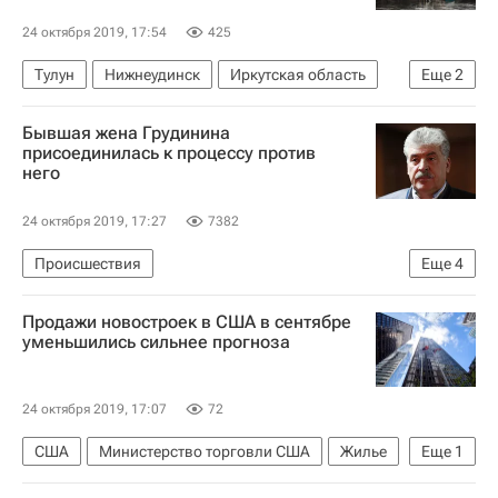
24 октября 2019, 17:54
425
Тулун
Нижнеудинск
Иркутская область
Еще
2
Виталий Мутко
Жилье
Бывшая жена Грудинина
присоединилась к процессу против
него
24 октября 2019, 17:27
7382
Происшествия
Еще
4
Московская область (Подмосковье)
Продажи новостроек в США в сентябре
Совхоз имени Ленина
Суды
уменьшились сильнее прогноза
Павел Грудинин
24 октября 2019, 17:07
72
США
Министерство торговли США
Жилье
Еще
1
Новостройки