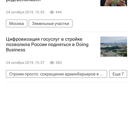
24 октября 2019, 15:55
444
Москва
Земельные участки
Цифровизация госуслуг в стройке
позволила России подняться в Doing
Business
24 октября 2019, 15:37
283
Строим просто: сокращение админбарьеров в строительстве
Еще
7
Москва
Крост
Doing Business
Строительство
Рейтинги
Россети
Россия