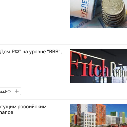
"Дом.РФ" на уровне "BBB",
ом.РФ"
стущим российским
inance