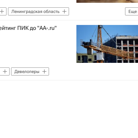
Ленинградская область
Еще
Чукотский автономный округ
Мурманская область
йтинг ПИК до "AA-.ru"
Девелоперы