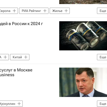
Европа
РИА Рейтинг
Жилье
Еще
дей в России к 2024 г
А
Китай
Еще
ia)
Мир
Россия
суслуг в Москве
usiness
Хуснуллин
Еще