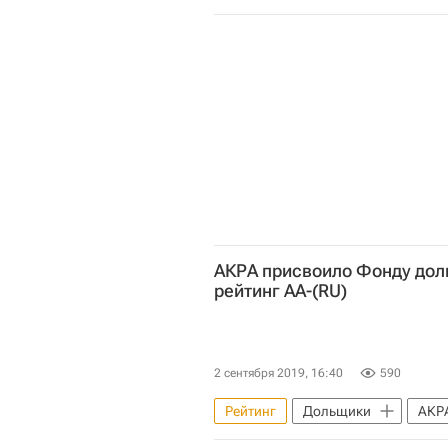
Строим просто: сокращение адми
Строительство
Россия
АКРА присвоило Фонду дол
рейтинг АА-(RU)
2 сентября 2019, 16:40
590
Рейтинг
Дольщики
АКР
Фонд развития территорий (ФРТ,