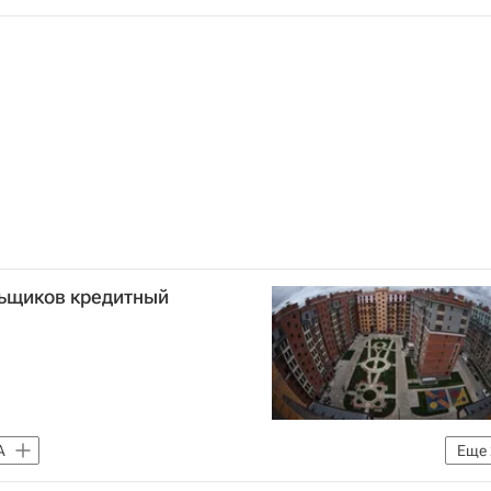
нбарьеров в строительстве
Doing Business
ьщиков кредитный
А
Еще
 ранее - Фонд защиты прав дольщиков)
Россия