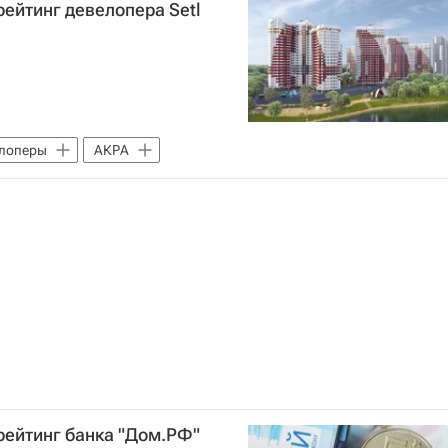
ейтинг девелопера Setl
лоперы
АКРА
рейтинг банка "Дом.РФ"