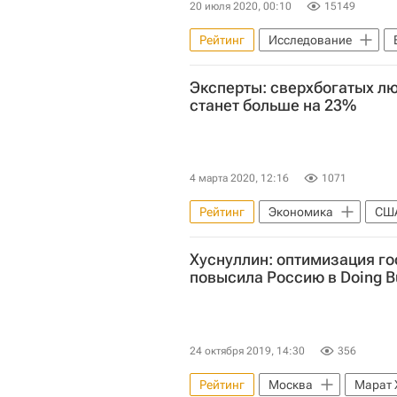
20 июля 2020, 00:10
15149
Рейтинг
Исследование
Новостройки
Эксперты: сверхбогатых лю
станет больше на 23%
4 марта 2020, 12:16
1071
Рейтинг
Экономика
СШ
NF Group (ранее Knight Frank Russ
Хуснуллин: оптимизация го
повысила Россию в Doing B
24 октября 2019, 14:30
356
Рейтинг
Москва
Марат 