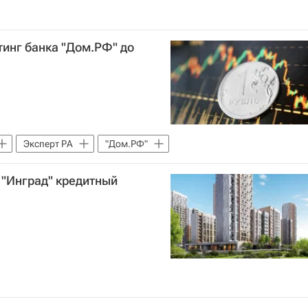
тинг банка "Дом.РФ" до
Эксперт РА
"Дом.РФ"
 "Инград" кредитный