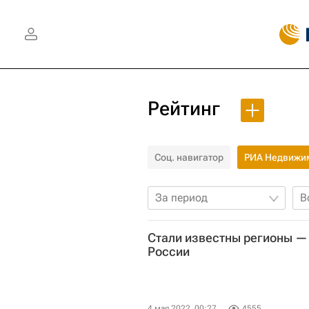
Рейтинг
Соц. навигатор
РИА Недвижи
За период
В
Стали известны регионы — 
России
4 мая 2022, 00:27
4555