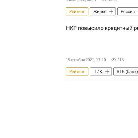
Рейтинг
Жилье
Россия
Калининградская область
НКР повысило кредитный ре
Москва
19 октября 2021, 17:10
213
Рейтинг
ПИК
ВТБ (банк)