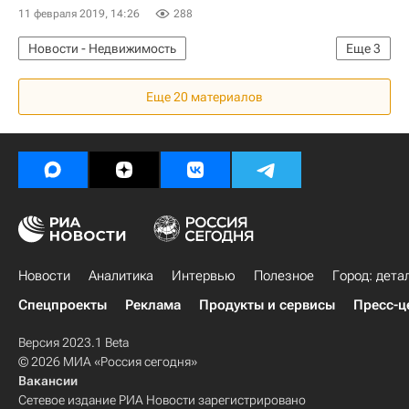
Коммерческая недвижимость
11 февраля 2019, 14:26
288
Торговая недвижимость
Новости - Недвижимость
Еще
3
Коммерческая недвижимость
Аренда
Еще 20 материалов
Торговая недвижимость
Новости
Аналитика
Интервью
Полезное
Город: дета
Спецпроекты
Реклама
Продукты и сервисы
Пресс-ц
Версия 2023.1 Beta
© 2026 МИА «Россия сегодня»
Вакансии
Сетевое издание РИА Новости зарегистрировано