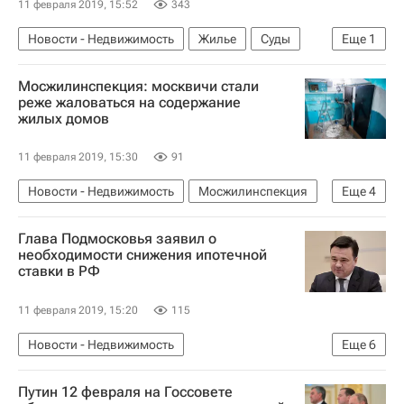
11 февраля 2019, 15:52
343
Новости - Недвижимость
Жилье
Суды
Еще
1
Штрафы
Мосжилинспекция: москвичи стали
реже жаловаться на содержание
жилых домов
11 февраля 2019, 15:30
91
Новости - Недвижимость
Мосжилинспекция
Еще
4
Городское хозяйство Москвы
Глава Подмосковья заявил о
Комплекс городского хозяйства Москвы
необходимости снижения ипотечной
ставки в РФ
Олег Кичиков
ЖКХ
11 февраля 2019, 15:20
115
Новости - Недвижимость
Еще
6
Новости Подмосковья
Путин 12 февраля на Госсовете
Московская область (Подмосковье)