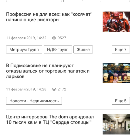
Городское хозяйство Москвы
Профессия не для всех: как "косячат"
Комплекс городского хозяйства Москвы
начинающие риелторы
Владимир Бойцов
Загородная недвижимость
Дача
ЖКХ
Долги
11 февраля 2019, 14:32
9527
Метриум Групп
НДВ-Групп
Жилье
Еще
7
Риелторы
Продажа
Покупка
В Подмосковье не планируют
Мария Литинецкая
Сделки
Миэль
отказываться от торговых палаток и
ларьков
Полезное – РИА Недвижимость
11 февраля 2019, 14:28
2172
Новости - Недвижимость
Еще
5
Новости Подмосковья
Центр интерьеров The dom арендовал
Московская область (Подмосковье)
10 тысяч кв м в ТЦ "Сердце столицы"
Министерство потребительского рынка Подмосковья