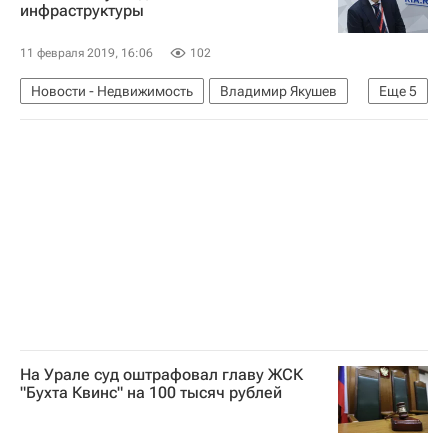
инфраструктуры
Эскроу-счета
11 февраля 2019, 16:06
102
Новости - Недвижимость
Владимир Якушев
Еще
5
Министерство строительства и жилищно-коммунального хозяйства РФ (Минстрой России)
Регионы
Субсидии
Инфраструктура
Строительство
На Урале суд оштрафовал главу ЖСК
"Бухта Квинс" на 100 тысяч рублей