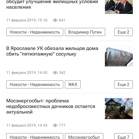
обсудит улучшение жилищных условий
населения
Андрей Воробьев
Правительство Московской области
Ипотека
11 февраля 2019, 15:16
641
Ставки
Новости - Недвижимость
Владимир Путин
Еще
2
Иннополис (Татарстан)
Жилье
В Ярославле УК обязала жильцов дома
сбить "пятиэтажную" сосульку
11 февраля 2019, 14:50
342
Новости - Недвижимость
ЖКХ
Еще
2
Недвижимость
Управляющие компании
Мосэнергосбыт: проблема
недобросовестных дачников остается
актуальной
11 февраля 2019, 14:43
777
Новости - Недвижимость
Мосэнергосбыт
Еще
7