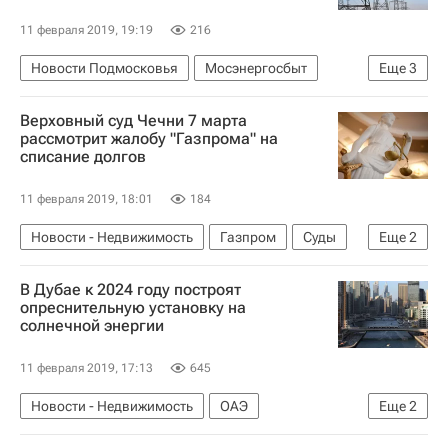
11 февраля 2019, 19:19
216
Новости Подмосковья
Мосэнергосбыт
Еще
3
Новости - Недвижимость
Долги
Верховный суд Чечни 7 марта
Московская область (Подмосковье)
рассмотрит жалобу "Газпрома" на
списание долгов
11 февраля 2019, 18:01
184
Новости - Недвижимость
Газпром
Суды
Еще
2
Долги
Чеченская республика (Чечня)
В Дубае к 2024 году построят
опреснительную установку на
солнечной энергии
11 февраля 2019, 17:13
645
Новости - Недвижимость
ОАЭ
Еще
2
Строительство
Дубай