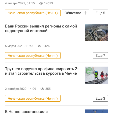
4 января 2022, 01:15
14623
Чеченская республика (Чечня)
Общество
Еще
5
Санкт-Петербург
Севастополь
Банк России выявил регионы с самой
ЖКХ
Россия
недоступной ипотекой
Иван Соловьев (юрист)
5 марта 2021, 11:43
3426
Чеченская республика (Чечня)
Еще
7
Приморский край
Дальний Восток
Трутнев поручил профинансировать 2-
Ипотека
Республика Тыва
й этап строительства курорта в Чечне
Республика Ингушетия
Жилье
Регионы
2 октября 2020, 14:09
355
Чеченская республика (Чечня)
Еще
3
Юрий Трутнев
Строительство
В Чечне восстановили