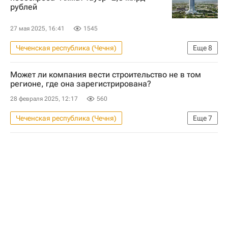
рублей
27 мая 2025, 16:41
1545
Чеченская республика (Чечня)
Еще
8
Коммерческая недвижимость
Россия
Может ли компания вести строительство не в том
Грозный
регионе, где она зарегистрирована?
Российский фонд прямых инвестиций
28 февраля 2025, 12:17
560
Промсвязьбанк
Чеченская республика (Чечня)
Еще
7
Министерство экономического развития РФ (Минэкономразвития России)
Вопрос-ответ – РИА Недвижимость
Строительство
Небоскребы
Жилье
Сахалинская область
Сахалин
Россия
Строительство
Другое - Вопрос-ответ - Полезное