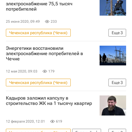
Инфраструктура
электроснабжение 75,5 тысяч
потребителей
25 июня 2020, 09:49
233
Чеченская республика (Чечня)
Еще
3
Происшествия
Энергетики восстановили
Министерство энергетики РФ (Минэнерго России)
электроснабжение потребителей в
Чечне
ЖКХ
12 мая 2020, 09:03
179
Чеченская республика (Чечня)
Еще
3
Происшествия
Кадыров заложил капсулу в
Министерство энергетики РФ (Минэнерго России)
строительство ЖК на 1 тысячу квартир
ЖКХ
12 февраля 2020, 12:01
619