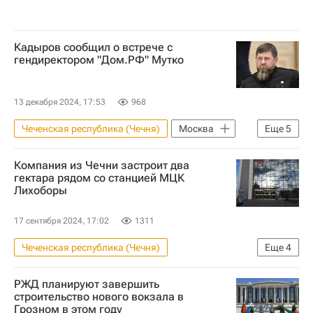
Кадыров сообщил о встрече c
гендиректором "Дом.РФ" Мутко
13 декабря 2024, 17:53
968
Чеченская республика (Чечня)
Москва
Еще
5
Грозный
Виталий Мутко
Компания из Чечни застроит два
Рамзан Кадыров
"Дом.РФ"
гектара рядом со станцией МЦК
Лихоборы
Градостроительство
17 сентября 2024, 17:02
1311
Чеченская республика (Чечня)
Еще
4
Коммерческая недвижимость
Москва
РЖД планируют завершить
Московское центральное кольцо (МЦК)
строительство нового вокзала в
Грозном в этом году
Строительство