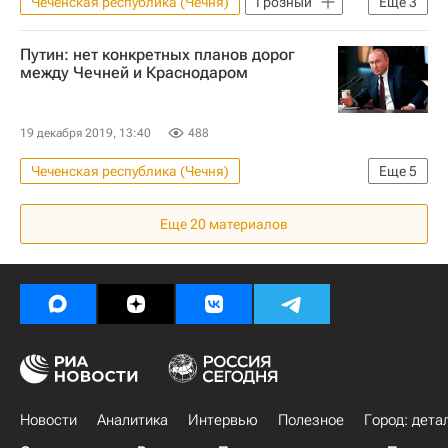
Чеченская республика (Чечня)
Грозный
Еще
3
Рамзан Кадыров
Жилье
Путин: нет конкретных планов дорог
Строительство
между Чечней и Краснодаром
19 декабря 2019, 13:40
488
Чеченская республика (Чечня)
Еще
5
Большая пресс-конференция Владимира Путина
Еще
20
материалов
Владимир Путин
Дороги
Инфраструктура
Краснодар
Новости
Аналитика
Интервью
Полезное
Город: дета