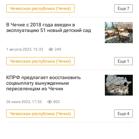
Чеченская республика (Чечня)
Еще
7
Рамзан Кадыров
Виталий Мутко
В Чечне с 2018 года введен в
Грозный
Кавказ
"Дом.РФ"
эксплуатацию 51 новый детский сад
Градостроительство
Городская среда
1 августа 2023, 15:33
249
Чеченская республика (Чечня)
Еще
1
Детские сады
КПРФ предлагает восстановить
соцвыплату вынужденным
переселенцам из Чечни
26 июля 2023, 17:55
802
Чеченская республика (Чечня)
Еще
4
Николай Коломейцев
Жилье
Госдума РФ
КПРФ