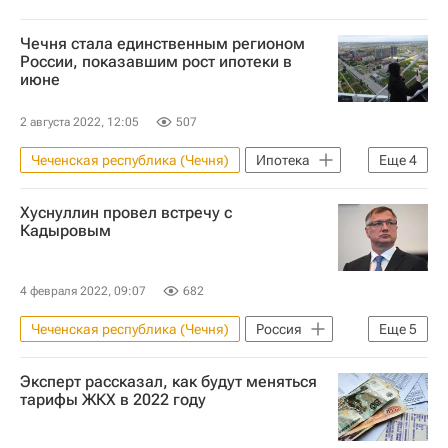
Чечня стала единственным регионом
России, показавшим рост ипотеки в
июне
2 августа 2022, 12:05
507
Чеченская республика (Чечня)
Ипотека
Еще
4
Россия
Севастополь
Регионы
Хуснуллин провел встречу с
Жилье
Кадыровым
4 февраля 2022, 09:07
682
Чеченская республика (Чечня)
Россия
Еще
5
Жилье
Михаил Мишустин
Эксперт рассказал, как будут меняться
Дмитрий Песков
Владимир Путин
тарифы ЖКХ в 2022 году
Грозный