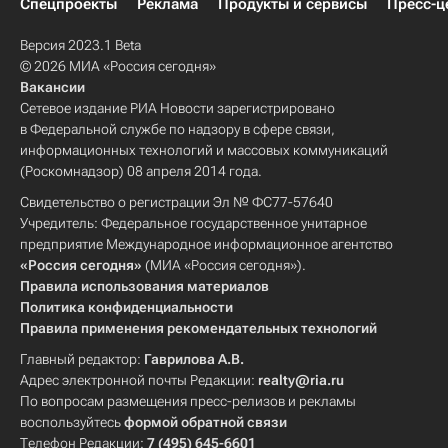
Спецпроекты
Реклама
Продукты и сервисы
Пресс-ц
Версия 2023.1 Beta
© 2026 МИА «Россия сегодня»
Вакансии
Сетевое издание РИА Новости зарегистрировано
в Федеральной службе по надзору в сфере связи,
информационных технологий и массовых коммуникаций
(Роскомнадзор) 08 апреля 2014 года.
Свидетельство о регистрации Эл № ФС77-57640
Учредитель: Федеральное государственное унитарное
предприятие Международное информационное агентство
«Россия сегодня»
(МИА «Россия сегодня»).
Правила использования материалов
Политика конфиденциальности
Правила применения рекомендательных технологий
Главный редактор:
Гаврилова А.В.
Адрес электронной почты Редакции:
realty@ria.ru
По вопросам размещения пресс-релизов и рекламы
воспользуйтесь
формой обратной связи
Телефон Редакции:
7 (495) 645-6601