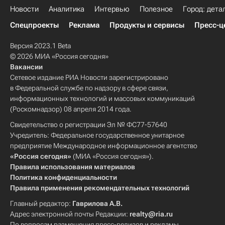
Новости
Аналитика
Интервью
Полезное
Город: дета
Спецпроекты
Реклама
Продукты и сервисы
Пресс-ц
Версия 2023.1 Beta
© 2026 МИА «Россия сегодня»
Вакансии
Сетевое издание РИА Новости зарегистрировано
в Федеральной службе по надзору в сфере связи,
информационных технологий и массовых коммуникаций
(Роскомнадзор) 08 апреля 2014 года.
Свидетельство о регистрации Эл № ФС77-57640
Учредитель: Федеральное государственное унитарное
предприятие Международное информационное агентство
«Россия сегодня»
(МИА «Россия сегодня»).
Правила использования материалов
Политика конфиденциальности
Правила применения рекомендательных технологий
Главный редактор:
Гаврилова А.В.
Адрес электронной почты Редакции:
realty@ria.ru
По вопросам размещения пресс-релизов и рекламы