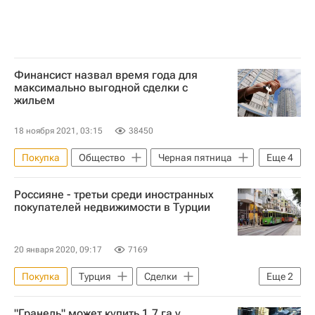
Финансист назвал время года для
максимально выгодной сделки с
жильем
18 ноября 2021, 03:15
38450
Покупка
Общество
Черная пятница
Еще
4
Жилье
Продажа
Россия
Россияне - третьи среди иностранных
Алексей Кричевский
покупателей недвижимости в Турции
20 января 2020, 09:17
7169
Покупка
Турция
Сделки
Еще
2
Стамбул
Недвижимость
"Гранель" может купить 1,7 га у