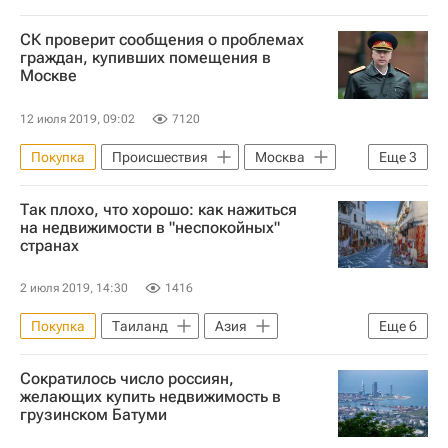
Московская область (Подмосковье)
СК проверит сообщения о проблемах
Москва
граждан, купивших помещения в
Москве
Аналитика – РИА Недвижимость
Жилье
Продажа
Сделки
12 июля 2019, 09:02
7120
Покупка
Происшествия
Москва
Еще
3
Александр Бастрыкин
Так плохо, что хорошо: как нажиться
Следственный комитет России (СК РФ)
на недвижимости в "неспокойных"
странах
Недвижимость
2 июля 2019, 14:30
1416
Покупка
Таиланд
Азия
Еще
6
Камбоджа
Европа
Албания
Сократилось число россиян,
Жилье
Недвижимость
желающих купить недвижимость в
грузинском Батуми
Аналитика – РИА Недвижимость