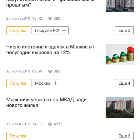
прошлым"
25 июля 2019, 13:42
380
Покупка
Госдума РФ
Еще
2
Павел Крашенинников
Жилье
Число ипотечных сделок в Москве в I
полугодии выросло на 12%
16 июля 2019, 09:59
383
Покупка
Москва
Еще
4
Федеральная служба государственной регистрации, кадастра и картографии (Росреестр)
Москвичи уезжают за МКАД ради
Жилье
Ипотека
Сделки
нового жилья
12 июля 2019, 14:11
4975
Покупка
Еще
6