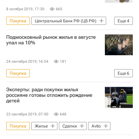
8 октября 2019, 17:30
665
Покупка
Центральный Банк РФ (ЦБ РФ)
Еще
4
Жилье
Банки
Ипотека
Подмосковный рынок жилья в августе
Россия
упал на 10%
24 сентября 2019, 16:54
181
Покупка
Еще
6
Московская область (Подмосковье)
Эксперты: ради покупки жилья
Федеральная служба государственной регистрации, кадастра и картографии (Росреестр)
россияне готовы отложить рождение
детей
Жилье
Продажа
Сделки
Ипотека
23 сентября 2019, 07:00
648
Покупка
Жилье
Сделки
Avito