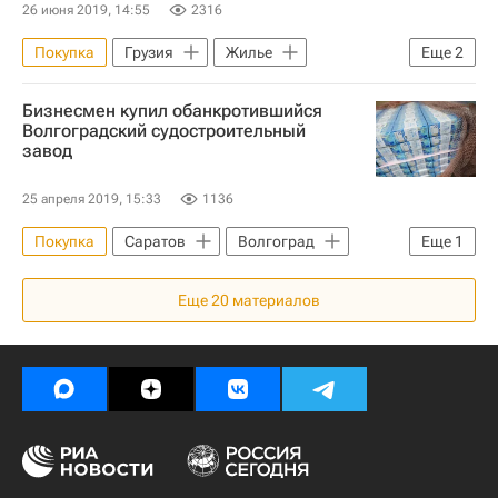
26 июня 2019, 14:55
2316
Покупка
Грузия
Жилье
Еще
2
Риелторы
Бизнесмен купил обанкротившийся
Прекращение авиасообщения между Россией и Грузией
Волгоградский судостроительный
завод
25 апреля 2019, 15:33
1136
Покупка
Саратов
Волгоград
Еще
1
Завод
Еще
20
материалов