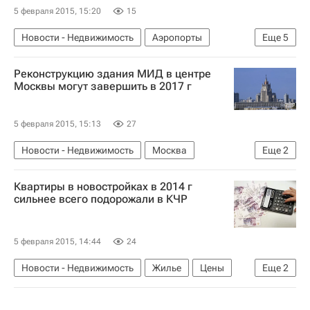
5 февраля 2015, 15:20
15
Новости - Недвижимость
Аэропорты
Еще
5
Спецстрой
Инфраструктура
Реконструкцию здания МИД в центре
Строительство
Петропавловск-Камчатский
Москвы могут завершить в 2017 г
Россия
5 февраля 2015, 15:13
27
Новости - Недвижимость
Москва
Еще
2
Реконструкция
Россия
Квартиры в новостройках в 2014 г
сильнее всего подорожали в КЧР
5 февраля 2015, 14:44
24
Новости - Недвижимость
Жилье
Цены
Еще
2
Карачаево-Черкесская республика (КЧР)