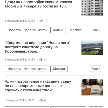
Цены на новостройки эконом-класса
Москвы в январе выросли на 18%
5 февраля 2015, 13:51
11
Новости - Недвижимость
Жилье
Москва
Еще
2
Цены
Россия
"Спортивная дирекция "Новая лига"
построит канатную дорогу на
Воробьевых горах
5 февраля 2015, 13:31
34
Новости - Недвижимость
Москва
Еще
4
Транспорт
Инфраструктура
Административное наказание введут
Строительство
Россия
за несвоевременные данные о
сделках с госимуществом
5 февраля 2015, 13:18
6