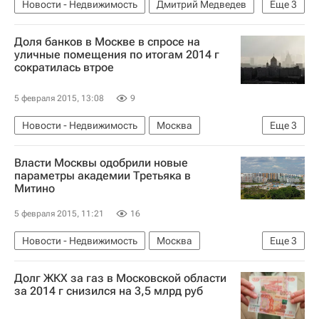
Новости - Недвижимость
Дмитрий Медведев
Еще
3
Нарушения
Имущество
Россия
Доля банков в Москве в спросе на
уличные помещения по итогам 2014 г
сократилась втрое
5 февраля 2015, 13:08
9
Новости - Недвижимость
Москва
Еще
3
Коммерческая недвижимость
Банки
Власти Москвы одобрили новые
Россия
параметры академии Третьяка в
Митино
5 февраля 2015, 11:21
16
Новости - Недвижимость
Москва
Еще
3
Строительство
Спортивные объекты
Долг ЖКХ за газ в Московской области
Россия
за 2014 г снизился на 3,5 млрд руб