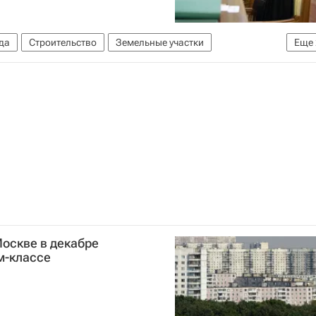
да
Строительство
Земельные участки
Еще
илищно-коммунального хозяйства РФ (Минстрой России)
Москве в декабре
м-классе