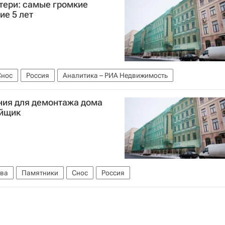
тери: самые громкие
ие 5 лет
Снос
Россия
Аналитика – РИА Недвижимость
ия для демонтажа дома
ойщик
ва
Памятники
Снос
Россия