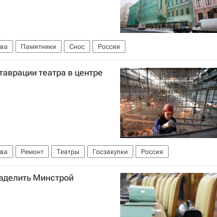
ва
Памятники
Снос
Россия
аврации театра в центре
ва
Ремонт
Театры
Госзакупки
Россия
аделить Минстрой