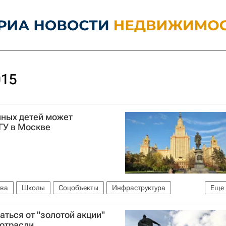
015
нных детей может
ГУ в Москве
ва
Школы
Соцобъекты
Инфраструктура
Еще
аться от "золотой акции"
йотрасли