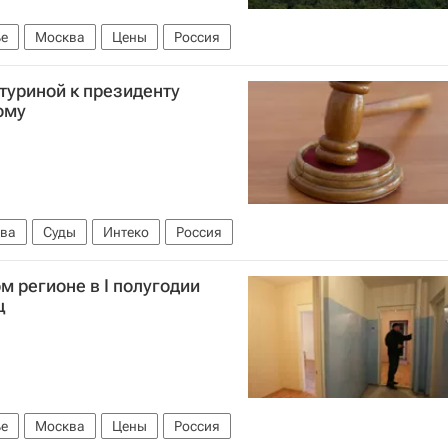
е
Москва
Цены
Россия
туриной к президенту
ому
ва
Суды
Интеко
Россия
м регионе в I полугодии
ц
е
Москва
Цены
Россия