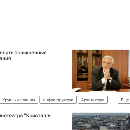
являть повышенные
вания
Крупным планом
Инфраструктура
Архитектура
Еще
инотеатра "Кристалл-