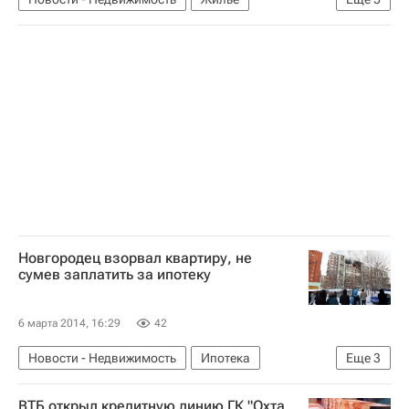
Управляющие компании
Штрафы
Госжилинспекция Московской области
Московская область (Подмосковье)
Россия
Новгородец взорвал квартиру, не
сумев заплатить за ипотеку
6 марта 2014, 16:29
42
Новости - Недвижимость
Ипотека
Еще
3
Великий Новогород
ВТБ открыл кредитную линию ГК "Охта