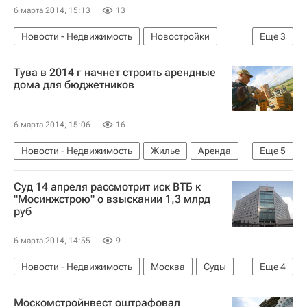
6 марта 2014, 15:13
13
Новости - Недвижимость
Новостройки
Еще
3
Сургут
Тува в 2014 г начнет строить арендные
МЧС России (Министерство РФ по делам гражданской обороны, чрезвычайным ситуациям и ликвидации последствий стихийных бедствий)
дома для бюджетников
Россия
6 марта 2014, 15:06
16
Новости - Недвижимость
Жилье
Аренда
Еще
5
Строительство
Республика Тыва
Суд 14 апреля рассмотрит иск ВТБ к
Субсидии
АФЖС
Россия
"Мосинжстрою" о взыскании 1,3 млрд
руб
6 марта 2014, 14:55
9
Новости - Недвижимость
Москва
Суды
Еще
4
Кредиты
ВТБ (банк)
Мосинжстрой
Москомстройнвест оштрафовал