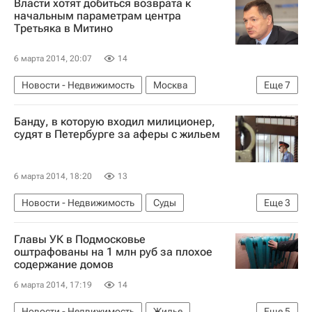
Власти хотят добиться возврата к
начальным параметрам центра
Третьяка в Митино
6 марта 2014, 20:07
14
Новости - Недвижимость
Москва
Еще
7
Стройкомплекс
Марат Хуснуллин
Банду, в которую входил милиционер,
Москомстройинвест
МФК
судят в Петербурге за аферы с жильем
Спортивные объекты
Коммерческая недвижимость
Россия
6 марта 2014, 18:20
13
Новости - Недвижимость
Суды
Еще
3
Мошенничество
Главы УК в Подмосковье
Следственный комитет России (СК РФ)
оштрафованы на 1 млн руб за плохое
содержание домов
Россия
6 марта 2014, 17:19
14
Новости - Недвижимость
Жилье
Еще
5