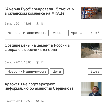
Инвестиции
Коммерческая недвижимость
"Америа Русс" арендовала 15 тыс кв м
Россия
в складском комлексе на МКАДе
6 марта 2014, 13:08
18
Новости - Недвижимость
Москва
Аренда
Еще
3
Коммерческая недвижимость
Склады
Средние цены на цемент в России в
Россия
феврале выросли - эксперты
6 марта 2014, 13:03
17
Новости - Недвижимость
Цены
Еще
3
Стройматериалы
Цемент
Россия
Адвокаты не подтверждают
информацию об амнистии Сердюкова
6 марта 2014, 12:53
14