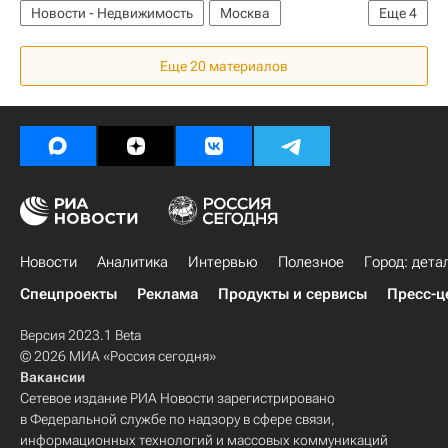
Новости - Недвижимость
Москва
Еще
4
Следствие
Еще 20 материалов
Расследование дела "Оборонсервиса"
Анатолий Сердюков
Россия
Новости
Аналитика
Интервью
Полезное
Город: дета
Спецпроекты
Реклама
Продукты и сервисы
Пресс-ц
Версия 2023.1 Beta
© 2026 МИА «Россия сегодня»
Вакансии
Сетевое издание РИА Новости зарегистрировано
в Федеральной службе по надзору в сфере связи,
информационных технологий и массовых коммуникаций