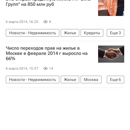
Следственный комитет России (СК РФ)
Групп" на 850 млн руб
Россия
6 марта 2014, 16:25
8
Новости - Недвижимость
Жилье
Кредиты
Еще
3
Строительство
ВТБ (банк)
Россия
Число переходов прав на жилье в
Москве в феврале 2014 г выросло на
66%
6 марта 2014, 15:57
14
Новости - Недвижимость
Жилье
Москва
Еще
6
Федеральная служба государственной регистрации, кадастра и картографии (Росреестр)
Регистрация
Статистика
Строительство
Сделки
Россия