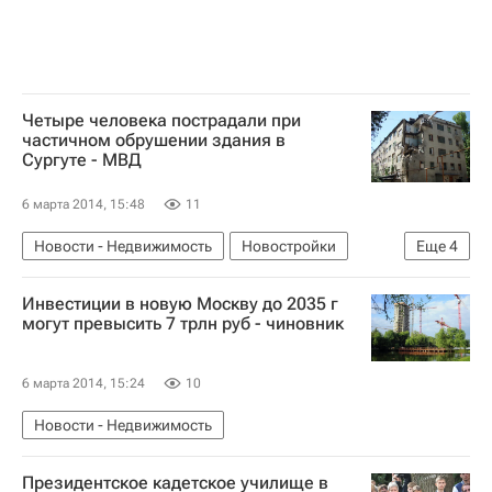
Четыре человека пострадали при
частичном обрушении здания в
Сургуте - МВД
6 марта 2014, 15:48
11
Новости - Недвижимость
Новостройки
Еще
4
Сургут
Инвестиции в новую Москву до 2035 г
Министерство внутренних дел РФ (МВД России)
могут превысить 7 трлн руб - чиновник
МЧС России (Министерство РФ по делам гражданской обороны, чрезвычайным ситуациям и ликвидации последствий стихийных бедствий)
Россия
6 марта 2014, 15:24
10
Новости - Недвижимость
Президентское кадетское училище в