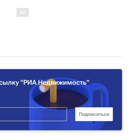
сылку "РИА Недвижимость"