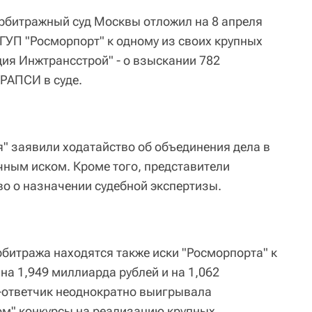
рбитражный суд Москвы отложил на 8 апреля
ГУП "Росморпорт" к одному из своих крупных
ия Инжтрансстрой" - о взыскании 782
РАПСИ в суде.
" заявили ходатайство об объединения дела в
чным иском. Кроме того, представители
во о назначении судебной экспертизы.
рбитража находятся также иски "Росморпорта" к
на 1,949 миллиарда рублей и на 1,062
-ответчик неоднократно выигрывала
м" конкурсы на реализацию крупных