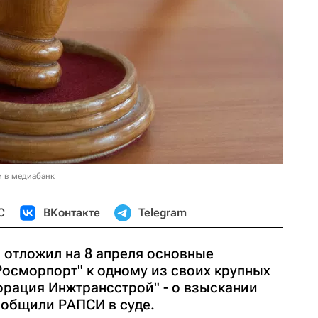
и в медиабанк
С
ВКонтакте
Telegram
отложил на 8 апреля основные
Росморпорт" к одному из своих крупных
орация Инжтрансстрой" - о взыскании
ообщили РАПСИ в суде.